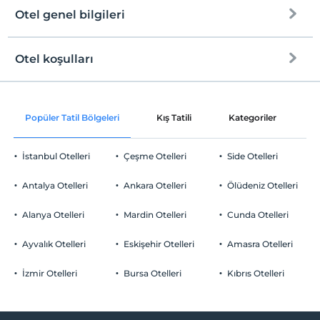
Otel genel bilgileri
Otel koşulları
Internet
Check/in
Ücretsiz Wi-fi
En erken saat 12:00 ve sonrası
Popüler Tatil Bölgeleri
Kış Tatili
Kategoriler
P
Ortak alanlar ve tüm odalar
Check/out
En geç saat 11:00 ve öncesi
İstanbul Otelleri
Çeşme Otelleri
Side Otelleri
Evcil Hayvan
Evcil hayvan kabul edilmemektedir.
Antalya Otelleri
Ankara Otelleri
Ölüdeniz Otelleri
Sigara
Odalarda sigara içilmez
Alanya Otelleri
Mardin Otelleri
Cunda Otelleri
Otopark
Çocuklar
2 yaşına kadar olan bebekler ücretsizdir.
Ücretsiz Özel Otopark
Ayvalık Otelleri
Eskişehir Otelleri
Amasra Otelleri
Her bir oda için 3 yaşına kadar 3 çocuk ücretsizdir
Otopark (Tesis bünyesinde)
İzmir Otelleri
Bursa Otelleri
Kıbrıs Otelleri