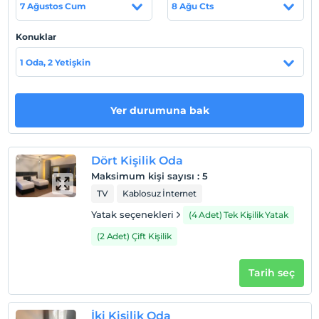
Haritada Göster
7 Ağustos Cum
8 Ağu Cts
Konuklar
Otel koşulları
1 Oda, 2 Yetişkin
Check/in
En erken saat 12:00 ve sonrası
Yer durumuna bak
Check/out
En geç saat 11:00 ve öncesi
Evcil Hayvan
Dört Kişilik Oda
Evcil hayvan kabul edilmemektedir.
Maksimum kişi sayısı
:
5
TV
Kablosuz İnternet
Sigara
Odalarda sigara içilmez
Yatak seçenekleri
(4 Adet) Tek Kişilik Yatak
Çocuklar
(2 Adet) Çift Kişilik
2 yaşına kadar olan bebekler ücretsizdir.
Her bir oda için 3 yaşına kadar 3 çocuk ücretsizdir
Tarih seç
İki Kişilik Oda