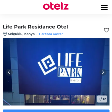
Life Park Residance Otel
Selçuklu, Konya
-
Haritada Göster
1
/
12