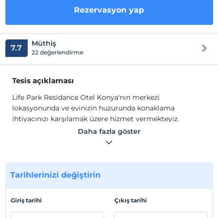
Rezervasyon yap
Müthiş
7.7
22 değerlendirme
Tesis açıklaması
Life Park Residance Otel Konya'nın merkezi
lokasyonunda ve evinizin huzurunda konaklama
ihtiyacınızı karşılamak üzere hizmet vermekteyiz.
Odalarında ısıtma, Wi-Fi, LCD TV, uydu kanalları, banyo,
Daha fazla göster
duş, 24 saat sıcak su, havlu seti gibi olanaklar
bulunmaktadır.
Tesis lokasyon bilgileri
Tarihlerinizi değiştirin
Life Park Residance Otel Selçuklu'da konumlanmaktadır.
Giriş tarihi
Çıkış tarihi