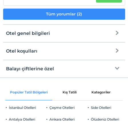
Tüm yorumlar (2)
Otel genel bilgileri
Otel koşulları
Internet
Check/in
Ücretsiz Wi-fi
En erken saat 12:00 ve sonrası
Balayı çiftlerine özel
Ortak alanlar ve tüm odalar
Check/out
En geç saat 14:00 ve öncesi
Odaya meyve sepeti ikramı
Evcil Hayvan
Popüler Tatil Bölgeleri
Kış Tatili
Kategoriler
P
Evcil hayvan kabul edilmemektedir.
Sigara
İstanbul Otelleri
Çeşme Otelleri
Side Otelleri
Odalarda sigara içilmez
Otopark
Çocuklar
Antalya Otelleri
Ankara Otelleri
Ölüdeniz Otelleri
2 yaşına kadar olan bebekler ücretsizdir.
Ücretsiz Özel Otopark