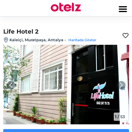
Life Hotel 2
Kaleiçi, Muratpaşa, Antalya
-
Haritada Göster
1
/
53