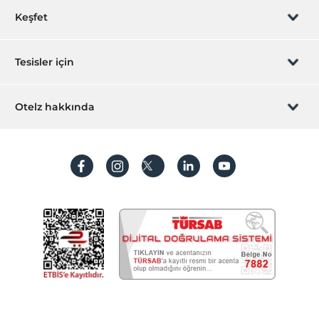
Rezervasyon yönet
Teras
Keşfet
Özel sigara içilen alan
Sizi arayalım
Dinlenme salonu
Hediye Kart
Tesisler için
Çalışma Alanları
İştirak olun
ZPara Nedir?
Scanner
Hemen tesisinizi ekleyin
Otelz hakkında
Business center
İletişim
Üye girişi
Villa/Daire ekleyin
Printer
Hakkımızda
Sıkça sorulan sorular
Öne Çıkan Özellikler
Hesap oluştur
Sürdürülebilirlik
Alkollü içecek yok
Kişisel Verilerin Korunması
Evcil hayvan dostu
Koşullar ve şartlar
Şehir merkezi
İşlem rehberi
Odalar
Aydınlatma metni
Aile odaları
Gizlilik politikaları
Ara kapılı odalar
Ses geçirmeyen odalar