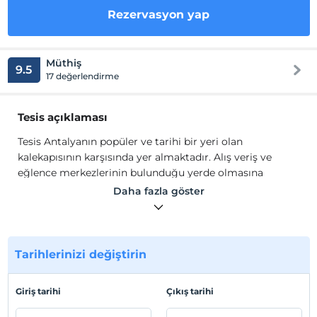
Rezervasyon yap
Müthiş
9.5
17 değerlendirme
Tesis açıklaması
Tesis Antalyanın popüler ve tarihi bir yeri olan
kalekapısının karşısında yer almaktadır. Alış veriş ve
eğlence merkezlerinin bulunduğu yerde olmasına
rağmen sessiz bir konumdadır. Otelimiz haziran ayında
Daha fazla göster
açılmış ve tümüyle yeni yapılmıştır. Terasında şehir
manzarası eşliğinde açık büfe kahvaltı oda ücretine
dahildir.Tüm odalarda klima, büyük ekran LED TV, duş-
wc, sıcak su ve WIFI bulunmaktadır.
Tarihlerinizi değiştirin
Tesis Antalyanın popüler ve tarihi bir yeri olan
kalekapısının karşısında yer almaktadır. Alış veriş ve
Giriş tarihi
Çıkış tarihi
eğlence merkezlerinin bulunduğu yerde olmasına
rağmen sessiz bir konumdadır. Otelimiz haziran ayında