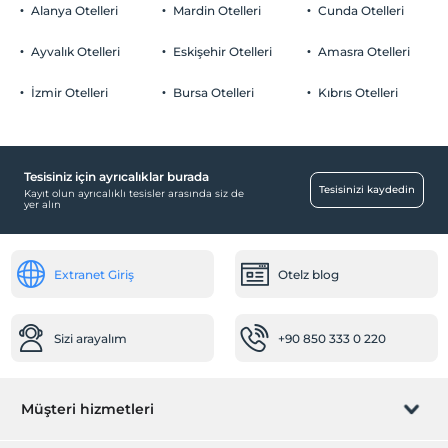
Her bir oda için 6 yaşına kadar 1 çocuk ücretsizdir
Alanya Otelleri
Mardin Otelleri
Cunda Otelleri
Otopark (Tesis bünyesinde)
Ayvalık Otelleri
Eskişehir Otelleri
Amasra Otelleri
İzmir Otelleri
Bursa Otelleri
Kıbrıs Otelleri
Mağazalar
Alışveriş merkezi
Tesisiniz için ayrıcalıklar burada
Temizlik Hizmetleri
Tesisinizi kaydedin
Kayıt olun ayrıcalıklı tesisler arasında siz de
yer alın
Çamaşırhane
Ulaşım
Extranet Giriş
Otelz blog
Havaalanı servisi (ücretli)
Transfer servisi (ücretli)
Sizi arayalım
+90 850 333 0 220
Diğer
Isıtma
Klima
Müşteri hizmetleri
Ortak Alanlar