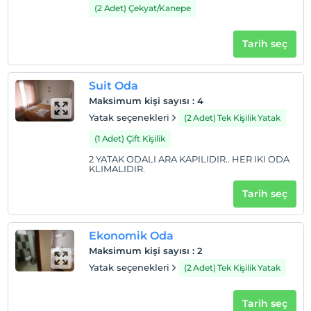
(2 Adet) Çekyat/Kanepe
Check/out
En geç saat 14:00 ve öncesi
Tarih seç
Evcil Hayvan
Evcil hayvan kabul edilmemektedir.
Suit Oda
Sigara
Maksimum kişi sayısı
:
4
Odalarda sigara içilmez
Yatak seçenekleri
(2 Adet) Tek Kişilik Yatak
Çocuklar
(1 Adet) Çift Kişilik
2 yaşına kadar olan bebekler ücretsizdir.
2 YATAK ODALI ARA KAPILIDIR.. HER IKI ODA
Her bir oda için 6 yaşına kadar 1 çocuk ücretsizdir
KLIMALIDIR.
Tarih seç
Ekonomik Oda
Maksimum kişi sayısı
:
2
Yatak seçenekleri
(2 Adet) Tek Kişilik Yatak
Tarih seç