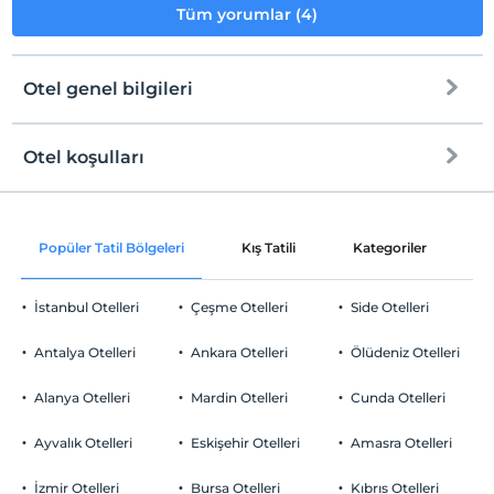
Tüm yorumlar (4)
Otel genel bilgileri
Otel koşulları
Internet
Check/in
Ücretsiz Wi-fi
En erken saat 15:00 ve sonrası
Popüler Tatil Bölgeleri
Kış Tatili
Kategoriler
P
Ortak alanlar ve tüm odalar
Check/out
En geç saat 11:00 ve öncesi
İstanbul Otelleri
Çeşme Otelleri
Side Otelleri
Evcil Hayvan
Evcil hayvan kabul edilmemektedir.
Antalya Otelleri
Ankara Otelleri
Ölüdeniz Otelleri
Sigara
Odalarda sigara içilmez
Alanya Otelleri
Mardin Otelleri
Cunda Otelleri
Otopark
Çocuklar
2 yaşına kadar olan bebekler ücretsizdir.
Ücretsiz Halka Açık Otopark
Ayvalık Otelleri
Eskişehir Otelleri
Amasra Otelleri
Her bir oda için 3 yaşına kadar 1 çocuk ücretsizdir
Otopark (Tesis disinda)
İzmir Otelleri
Bursa Otelleri
Kıbrıs Otelleri