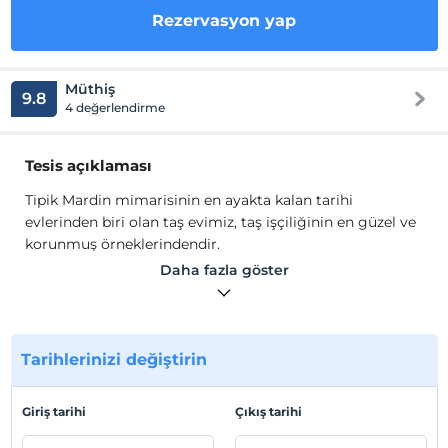
Rezervasyon yap
Müthiş
9.8
4 değerlendirme
Tesis açıklaması
Tipik Mardin mimarisinin en ayakta kalan tarihi
evlerinden biri olan taş evimiz, taş işçiliğinin en güzel ve
korunmuş örneklerindendir.
Üç taş odanın duvarlarının çerçevelediği avlumuzda,
Daha fazla göster
konağımızın adını aldığı koca bir incir ağacı, asma ağacı
ve çeşitli çiçekler, bitkiler vardır.
Tesis lokasyon bilgileri
Tarihlerinizi değiştirin
Taş evimiz, Mardin'in en nadide eserlerinden sayılan
Abbaralara 40 metre, Hatuniye Medresesi'ne 20 metre,
Giriş tarihi
Çıkış tarihi
Sabancı Kent Müzesi'ne 100 metre ve çarşı merkeze beş
dakika yürüme mesafesindedir.