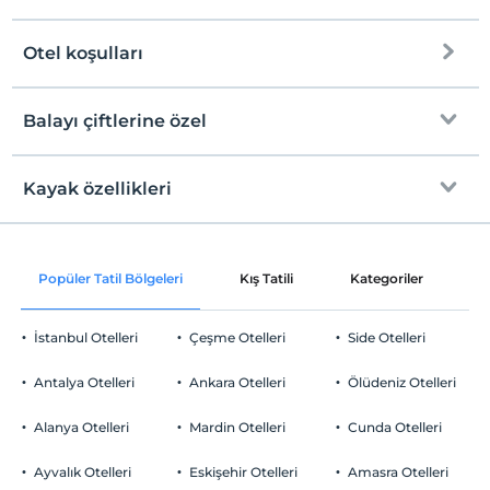
Otel koşulları
Internet
Check/in
Ücretsiz Wi-fi
En erken saat 14:00 ve sonrası
Balayı çiftlerine özel
Ortak alanlar ve tüm odalar
Check/out
En geç saat 11:00 ve öncesi
Kayak özellikleri
Oda süslemesi
Evcil Hayvan
Evcil hayvan barınabilir
Gül yaprakları ile süsleme
Sigara
Piste
Popüler Tatil Bölgeleri
Kış Tatili
Kategoriler
P
Odalarda sigara içilmez
Otopark
Çocuklar
2 yaşına kadar olan bebekler ücretsizdir.
Ücretsiz Özel Otopark
İstanbul Otelleri
Çeşme Otelleri
Side Otelleri
Her bir oda için 6 yaşına kadar 1 çocuk ücretsizdir
Otopark (Tesis bünyesinde)
Antalya Otelleri
Ankara Otelleri
Ölüdeniz Otelleri
Alanya Otelleri
Mardin Otelleri
Cunda Otelleri
Ayvalık Otelleri
Eskişehir Otelleri
Amasra Otelleri
Yiyecek & İçecek