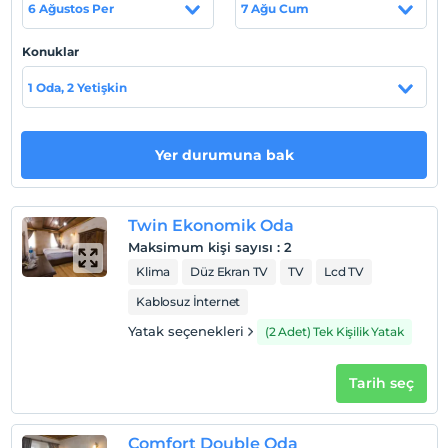
6 Ağustos Per
7 Ağu Cum
Tesis lokasyon bilgileri
Konuklar
Göreme merkezde terminale 300 metre Göreme
merkeze 550 metre mesafede yer almaktadır.
1 Oda, 2 Yetişkin
Yer durumuna bak
Haritada Göster
Twin Ekonomik Oda
Otel koşulları
Maksimum kişi sayısı
:
2
Check/in
Klima
Düz Ekran TV
TV
Lcd TV
En erken saat 14:00 ve sonrası
Kablosuz İnternet
Check/out
Yatak seçenekleri
(2 Adet) Tek Kişilik Yatak
En geç saat 11:00 ve öncesi
Evcil Hayvan
Tarih seç
Evcil hayvan barınabilir
Sigara
Comfort Double Oda