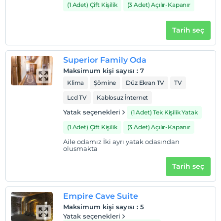
(1 Adet) Çift Kişilik
(3 Adet) Açılır-Kapanır
Tarih seç
Superior Family Oda
Maksimum kişi sayısı
:
7
Klima
Şömine
Düz Ekran TV
TV
Lcd TV
Kablosuz İnternet
Yatak seçenekleri
(1 Adet) Tek Kişilik Yatak
(1 Adet) Çift Kişilik
(3 Adet) Açılır-Kapanır
Aile odamız İki ayrı yatak odasından
olusmakta
Tarih seç
Empire Cave Suite
Maksimum kişi sayısı
:
5
Yatak seçenekleri