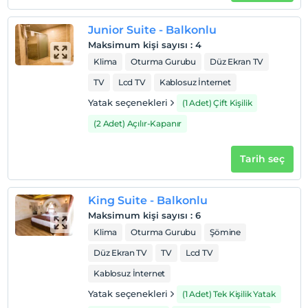
Junior Suite - Balkonlu
Maksimum kişi sayısı
:
4
Klima
Oturma Gurubu
Düz Ekran TV
TV
Lcd TV
Kablosuz İnternet
Yatak seçenekleri
(1 Adet) Çift Kişilik
(2 Adet) Açılır-Kapanır
Tarih seç
King Suite - Balkonlu
Maksimum kişi sayısı
:
6
Klima
Oturma Gurubu
Şömine
Düz Ekran TV
TV
Lcd TV
Kablosuz İnternet
Yatak seçenekleri
(1 Adet) Tek Kişilik Yatak