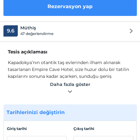
Rezervasyon yap
Müthiş
9.6
47 değerlendirme
Tesis açıklaması
Kapadokya’nın otantik taş evlerinden ilham alınarak
tasarlanan Empire Cave Hotel, size huzur dolu bir tatilin
kapılarını sonuna kadar açarken, sunduğu geniş
imkanlarla “butik otel” kavramını bir adım öteye taşıyor.
Daha fazla göster
Güler yüzlü ve deneyimli ekibimizle, yıl boyunca siz
değerli konuklarımızı ağırlamaktayız.
Kapadokya’nın otantik taş evlerinden ilham alınarak
tasarlanan Empire Cave Hotel, size huzur dolu bir tatilin
Tarihlerinizi değiştirin
kapılarını sonuna kadar açarken, sunduğu geniş
imkanlarla “butik otel” kavramını bir adım öteye taşıyor.
Giriş tarihi
Çıkış tarihi
Güler yüzlü ve deneyimli ekibimizle, yıl boyunca siz
değerli konuklarımızı ağırlamaktayız.