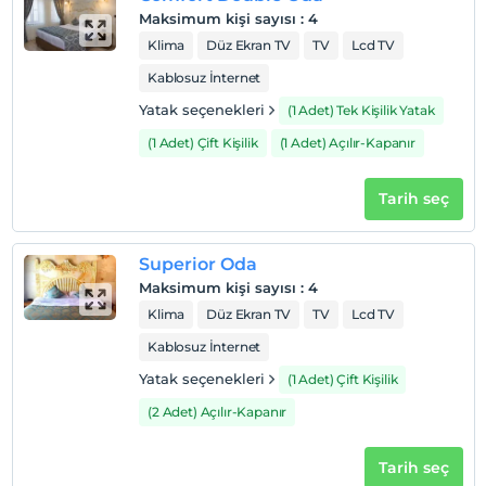
Odalarda sigara içilmez
Maksimum kişi sayısı
:
4
Giriş saatleri
Klima
Düz Ekran TV
TV
Lcd TV
Çocuklar
Kablosuz İnternet
2 yaşına kadar olan bebekler ücretsizdir.
Yatak seçenekleri
(1 Adet) Tek Kişilik Yatak
Her bir oda için 6 yaşına kadar 1 çocuk ücretsizdir
(1 Adet) Çift Kişilik
(1 Adet) Açılır-Kapanır
Tarih seç
Superior Oda
Maksimum kişi sayısı
:
4
Klima
Düz Ekran TV
TV
Lcd TV
Kablosuz İnternet
Yatak seçenekleri
(1 Adet) Çift Kişilik
(2 Adet) Açılır-Kapanır
Tarih seç