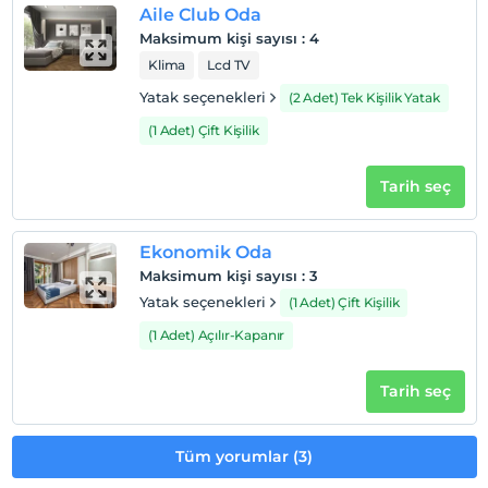
Evcil hayvan kabul edilmemektedir.
Aile Club Oda
Maksimum kişi sayısı
:
4
Sigara
Klima
Lcd TV
Odalarda sigara içilmez
Yatak seçenekleri
(2 Adet) Tek Kişilik Yatak
Çocuklar
2 yaşına kadar olan bebekler ücretsizdir.
(1 Adet) Çift Kişilik
Her bir oda için 11 yaşına kadar 1 çocuk ücretsizdir
Tarih seç
Ekonomik Oda
Maksimum kişi sayısı
:
3
Yatak seçenekleri
(1 Adet) Çift Kişilik
(1 Adet) Açılır-Kapanır
Tarih seç
Tüm yorumlar (3)