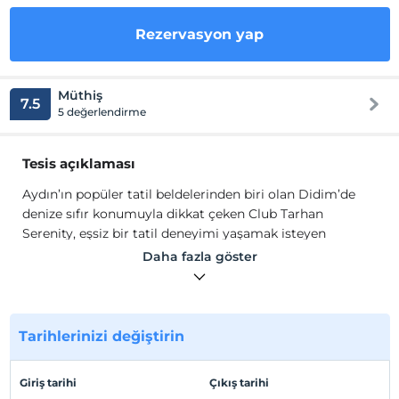
Rezervasyon yap
Müthiş
7.5
5 değerlendirme
Tesis açıklaması
Aydın’ın popüler tatil beldelerinden biri olan Didim’de
denize sıfır konumuyla dikkat çeken Club Tarhan
Serenity, eşsiz bir tatil deneyimi yaşamak isteyen
misafirlerini bekliyor.
Daha fazla göster
Tesisin odalarında; kasa, klima, saç kurutma makinesi,
LCD TV, mini bar ve balkon gibi olanaklar yer alıyor.
Tesisin ana restoranında ve barlarında yiyecek ve içecek
alternatifleri ile tatilinize lezzet katabilirsiniz. Tesiste
Tarihlerinizi değiştirin
bulunan fitness salonu, hamam, masaj uygulamaları,
gibi hizmetler sayesinde tatilde tazelenip
Giriş tarihi
Çıkış tarihi
dinlenebilirsiniz. Animasyon ve aktivite ekibi ile eğlenceli