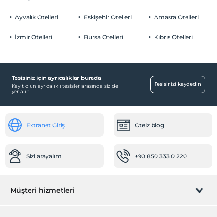
Otopark (Tesis bünyesinde)
Ayvalık Otelleri
Eskişehir Otelleri
Amasra Otelleri
İzmir Otelleri
Bursa Otelleri
Kıbrıs Otelleri
Engelli
Engelli odası
Tesisiniz için ayrıcalıklar burada
Sağlık
Tesisinizi kaydedin
Kayıt olun ayrıcalıklı tesisler arasında siz de
yer alın
Doktor (tesis bünyesinde)
Diğer
Extranet Giriş
Otelz blog
Klima
Odalar
Sizi arayalım
+90 850 333 0 220
Aile odaları
Engelli odaları
Çocuk
Müşteri hizmetleri
Mini club