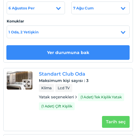
bir tatil geçirme imkanı bulabilirsiniz.
6 Ağustos Per
7 Ağu Cum
Tesis lokasyon bilgileri
Konuklar
Tesis Milas Bodrum Havaalanına 82 km., İzmir Adnan
Menderes Havaalanı'na 115 km. (53 km. otoban) ve Efes
1 Oda, 2 Yetişkin
Antik Kent'e 92 km. uzaklıkta olan Didim bölgesinde yer
almaktadır.
Yer durumuna bak
Haritada Göster
Standart Club Oda
Maksimum kişi sayısı
:
3
Klima
Lcd TV
Otel koşulları
Yatak seçenekleri
(1 Adet) Tek Kişilik Yatak
Check/in
En erken saat 14:00 ve sonrası
(1 Adet) Çift Kişilik
Check/out
Tarih seç
En geç saat 12:00 ve öncesi
Evcil Hayvan