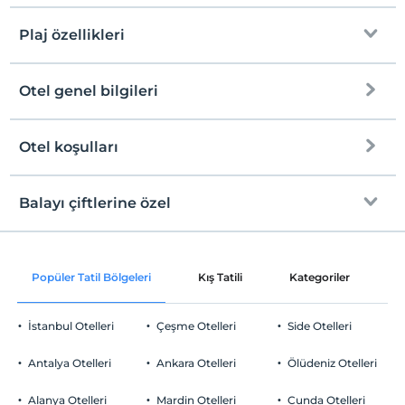
Plaj özellikleri
Otel genel bilgileri
Denize Sıfır
Tesise özel plaj
Otel koşulları
Internet
Check/in
Ücretsiz Wi-fi
En erken saat 14:00 ve sonrası
Balayı çiftlerine özel
Ortak alanlar ve tüm odalar
Check/out
En geç saat 12:00 ve öncesi
Oda süslemesi
Evcil Hayvan
Popüler Tatil Bölgeleri
Kış Tatili
Kategoriler
P
Evcil hayvan kabul edilmemektedir.
Sigara
İstanbul Otelleri
Çeşme Otelleri
Side Otelleri
Odalarda sigara içilmez
Otopark
Çocuklar
Antalya Otelleri
Ankara Otelleri
Ölüdeniz Otelleri
2 yaşına kadar olan bebekler ücretsizdir.
Ücretsiz Özel Otopark
Her bir oda için 11 yaşına kadar 1 çocuk ücretsizdir
Alanya Otelleri
Mardin Otelleri
Cunda Otelleri