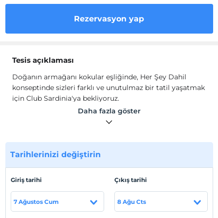
Rezervasyon yap
Tesis açıklaması
Doğanın armağanı kokular eşliğinde, Her Şey Dahil
konseptinde sizleri farklı ve unutulmaz bir tatil yaşatmak
için Club Sardinia'ya bekliyoruz.
Daha fazla göster
Havuz ve deniz eğlencesinin yanında özel
animasyonlarımız misafirlerimizin hizmetindedir.
Otelimizin içinde kendinizi zinde hissedeceğiniz ve
dinlenme imkânı bulabileceğiniz yaşam alanları
Tarihlerinizi değiştirin
mevcuttur ve kullanımınıza açıktır.
Club Sardinia güzel kokular eşliğinde, farklı lezzet
seçeneklerine ulaşabileceğiniz deneyimli mutfağıyla
Giriş tarihi
Çıkış tarihi
misafirlerini karşılıyor…
7 Ağustos Cum
8 Ağu Cts
Açık büfede kahvaltı, geç kahvaltı, öğle yemeği ve akşam