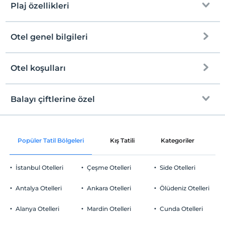
Plaj özellikleri
Otel genel bilgileri
Denize Sıfır
Şezlong & Şemsiye
Otel koşulları
Internet
Plaj Havlusu
Check/in
Ücretsiz Wi-fi
En erken saat 14:00 ve sonrası
Balayı çiftlerine özel
Sadece ortak alanlar
Check/out
En geç saat 12:00 ve öncesi
Odaya şarap ikramı
Evcil Hayvan
Popüler Tatil Bölgeleri
Kış Tatili
Kategoriler
P
Evcil hayvan kabul edilmemektedir.
Oda süslemesi
Sigara
İstanbul Otelleri
Çeşme Otelleri
Side Otelleri
Odalarda sigara içilmez
Odaya meyve sepeti ikramı
Otopark
Çocuklar
Antalya Otelleri
Ankara Otelleri
Ölüdeniz Otelleri
2 yaşına kadar olan bebekler ücretsizdir.
Ücretsiz Özel Otopark
Her bir oda için 11 yaşına kadar 1 çocuk ücretsizdir
Alanya Otelleri
Mardin Otelleri
Cunda Otelleri
Otopark (Tesis bünyesinde)