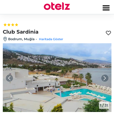
Club Sardinia
Bodrum, Muğla
-
Haritada Göster
1
/
31