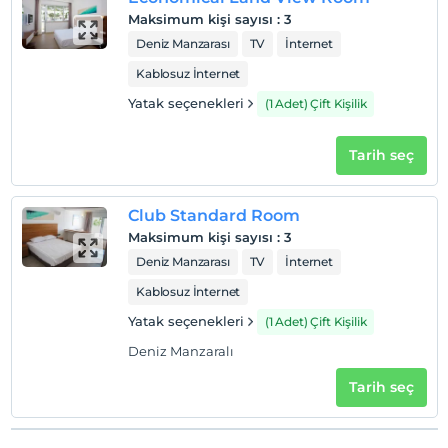
Check/out
Maksimum kişi sayısı
:
3
En geç saat 12:00 ve öncesi
Deniz Manzarası
TV
İnternet
Evcil Hayvan
Kablosuz İnternet
Evcil hayvan kabul edilmemektedir.
Yatak seçenekleri
(1 Adet) Çift Kişilik
Sigara
Odalarda sigara içilmez
Tarih seç
Çocuklar
2 yaşına kadar olan bebekler ücretsizdir.
Club Standard Room
Her bir oda için 11 yaşına kadar 1 çocuk ücretsizdir
Maksimum kişi sayısı
:
3
Deniz Manzarası
TV
İnternet
Kablosuz İnternet
Yatak seçenekleri
(1 Adet) Çift Kişilik
Deniz Manzaralı
Tarih seç