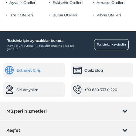
Ayvalık Otelleri
Eskişehir Otelleri
Amasra Otelleri
İzmir Otelleri
Bursa Otelleri
Kıbrıs Otelleri
Eğlence Hizmetleri
Soft Animasyon
Tesisiniz için ayrıcalıklar burada
Çocuk
Tesisinizi kaydedin
Kayıt olun ayrıcalıklı tesisler arasında siz de
yer alın
Mini club
Temizlik Hizmetleri
Extranet Giriş
Otelz blog
Günlük temizlik hizmeti
Sağlık
Sizi arayalım
+90 850 333 0 220
Doktor (tesis bünyesinde)
Havuz
Müşteri hizmetleri
Açık Yüzme Havuzu (Sezonluk)
Çocuk Havuzu
Rezervasyon yönet
Keşfet
Aktiviteler