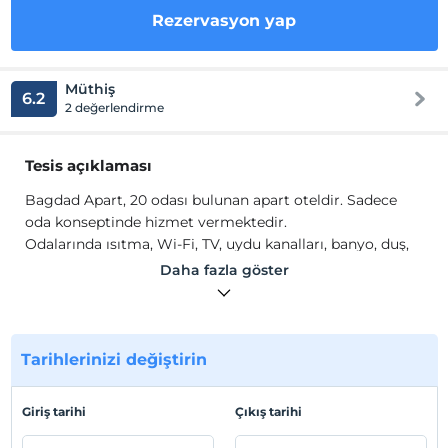
Rezervasyon yap
Müthiş
6.2
2 değerlendirme
Tesis açıklaması
Bagdad Apart, 20 odası bulunan apart oteldir. Sadece
oda konseptinde hizmet vermektedir.
Odalarında ısıtma, Wi-Fi, TV, uydu kanalları, banyo, duş,
mutfak ve mutfak gereçleri gibi olanaklar mevcuttur.
Daha fazla göster
Tesis lokasyon bilgileri
Ordu Merkez'de konumlanmaktadır.
Tarihlerinizi değiştirin
Haritada Göster
Giriş tarihi
Çıkış tarihi