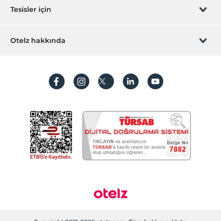
Sizi arayalım
Hediye Kart
Tesisler için
İştirak olun
ZPara Nedir?
Hemen tesisinizi ekleyin
Otelz hakkında
İletişim
Üye girişi
Villa/Daire ekleyin
Hakkımızda
Sıkça sorulan sorular
Hesap oluştur
Sürdürülebilirlik
Kişisel Verilerin Korunması
Koşullar ve şartlar
İşlem rehberi
Aydınlatma metni
Gizlilik politikaları
Yasal bilgiler