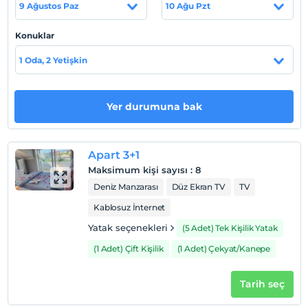
9 Ağustos Paz
10 Ağu Pzt
Otel koşulları
Konuklar
Check/in
1 Oda, 2 Yetişkin
En erken saat 14:00 ve sonrası
Check/out
En geç saat 11:00 ve öncesi
Yer durumuna bak
Evcil Hayvan
Evcil hayvan kabul edilmemektedir.
Apart 3+1
Sigara
Maksimum kişi sayısı
:
8
Odalarda sigara içilmez
Deniz Manzarası
Düz Ekran TV
TV
Çocuklar
Kablosuz İnternet
2 yaşına kadar olan bebekler ücretsizdir.
Her bir oda için 1. çocuk 6 yaşına kadar ücretsizdir
Yatak seçenekleri
(5 Adet) Tek Kişilik Yatak
Her bir oda için 2. çocuk 6 yaşına kadar ücretsizdir
(1 Adet) Çift Kişilik
(1 Adet) Çekyat/Kanepe
Tarih seç