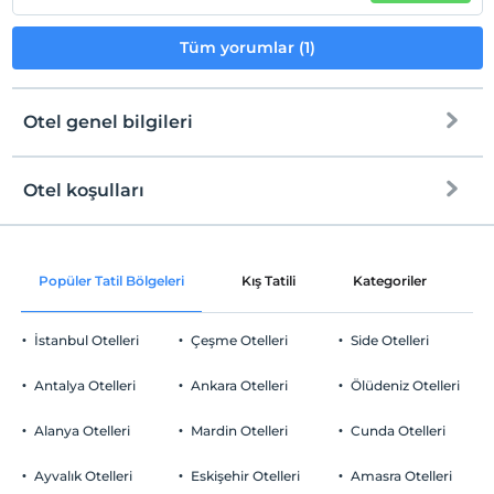
Tüm yorumlar (1)
Otel genel bilgileri
Otel koşulları
Internet
Check/in
Ücretsiz Wi-fi
En erken saat 14:00 ve sonrası
Popüler Tatil Bölgeleri
Kış Tatili
Kategoriler
P
Ortak alanlar ve tüm odalar
Check/out
En geç saat 11:00 ve öncesi
İstanbul Otelleri
Çeşme Otelleri
Side Otelleri
Evcil Hayvan
Evcil hayvan kabul edilmemektedir.
Antalya Otelleri
Ankara Otelleri
Ölüdeniz Otelleri
Sigara
Odalarda sigara içilmez
Alanya Otelleri
Mardin Otelleri
Cunda Otelleri
Otopark
Çocuklar
2 yaşına kadar olan bebekler ücretsizdir.
Ücretsiz Özel Otopark
Ayvalık Otelleri
Eskişehir Otelleri
Amasra Otelleri