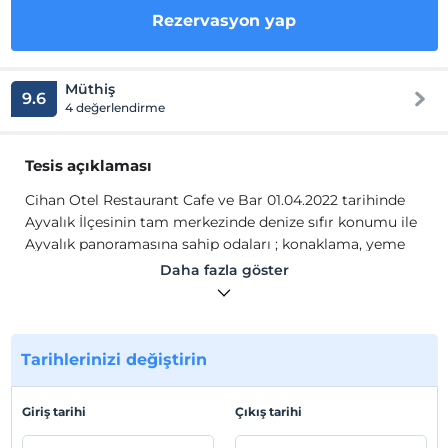
Rezervasyon yap
Müthiş
9.6
4 değerlendirme
Tesis açıklaması
Cihan Otel Restaurant Cafe ve Bar 01.04.2022 tarihinde
Ayvalık İlçesinin tam merkezinde denize sıfır konumu ile
Ayvalık panoramasına sahip odaları ; konaklama, yeme
ve içme sektörüne yeni bir nefes ve kalite anlayışı
Daha fazla göster
içerisinde sizlere hizmet vermeye başlamıştır.
Denize sıfır ve konforlu odaları ile damak tadınıza hitap
eden restoran, kafe ve barımız ile yılın 12 ayı sizlere
hizmet vermekten memnuniyet duymaktayız.
Tarihlerinizi değiştirin
Odalarımız misafirlerimizin konforu düşünülerek dizayn
edilmiş olup muhteşem bir tatil geçirmeniz için tüm
Giriş tarihi
Çıkış tarihi
imkanlar sağlanmıştır.