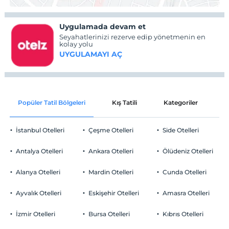
Uygulamada devam et
Seyahatlerinizi rezerve edip yönetmenin en
kolay yolu
UYGULAMAYI AÇ
Popüler Tatil Bölgeleri
Kış Tatili
Kategoriler
P
İstanbul Otelleri
Çeşme Otelleri
Side Otelleri
Antalya Otelleri
Ankara Otelleri
Ölüdeniz Otelleri
Alanya Otelleri
Mardin Otelleri
Cunda Otelleri
Ayvalık Otelleri
Eskişehir Otelleri
Amasra Otelleri
İzmir Otelleri
Bursa Otelleri
Kıbrıs Otelleri