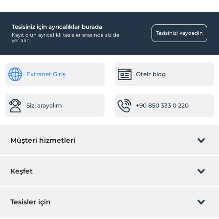
Tesisiniz için ayrıcalıklar burada
Tesisinizi kaydedin
Kayıt olun ayrıcalıklı tesisler arasında siz de
yer alın
Extranet Giriş
Otelz blog
Sizi arayalım
+90 850 333 0 220
Müşteri hizmetleri
Rezervasyon yönet
Keşfet
Sizi arayalım
Hediye Kart
Tesisler için
İştirak olun