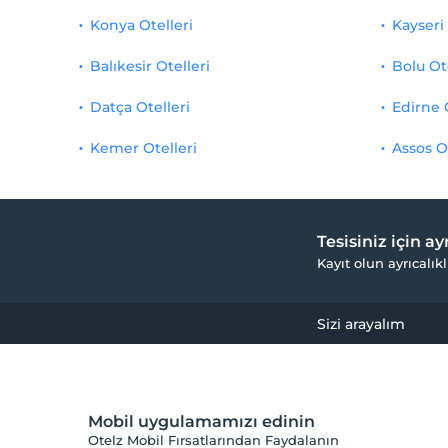
Konya Otelleri
Kayseri 
Balıkesir Otelleri
Bolu Ot
Datça Otelleri
Edirne 
Kemer Otelleri
Assos O
Tesisiniz için a
Kayıt olun ayrıcalıkl
Sizi arayalım
Mobil uygulamamızı edinin
Otelz Mobil Fırsatlarından Faydalanın