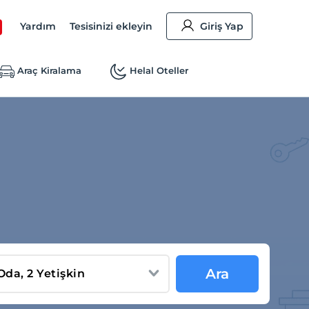
Yardım
Tesisinizi ekleyin
Giriş Yap
Araç Kiralama
Helal Oteller
Ara