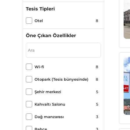
Tesis Tipleri
Otel
8
Öne Çıkan Özellikler
Wi-fi
8
Otopark (Tesis bünyesinde)
8
Şehir merkezi
5
Kahvaltı Salonu
5
Dağ manzarası
3
Bahçe
3