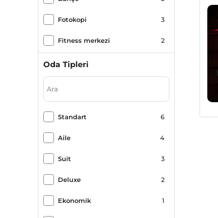
Fotokopi
3
Fitness merkezi
2
Havaalanı servisi (ücretli)
2
Oda Tipleri
Alkollü içecek yok
2
Çevre dostu
2
Standart
6
Çocuk dostu
2
Aile
4
Valizlik
2
Suit
3
Masaj
1
Deluxe
2
Sauna
1
Ekonomik
1
Türk Hamamı
1