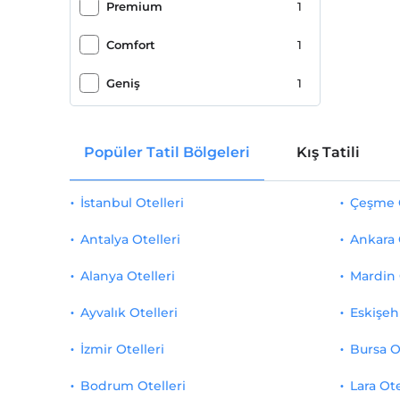
Premium
1
Transfer servisi (ücretli)
1
Comfort
1
Evcil hayvan dostu
1
Geniş
1
Spa/sağlık merkezi
1
Twin Ekonomi
1
Tarihi destinasyon
1
Popüler Tatil Bölgeleri
Kış Tatili
Fırsat Oda
1
Romantizm/Balayı
1
İstanbul Otelleri
Çeşme O
Özel karşılama sunumları
1
Antalya Otelleri
Ankara 
Özel karşılama hizmeti
1
Alanya Otelleri
Mardin 
Günlük gazete servisi
1
Ayvalık Otelleri
Eskişehi
Tekerlekli Sandalye
1
İzmir Otelleri
Bursa O
Bodrum Otelleri
Lara Ote