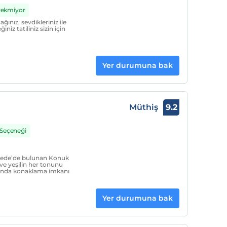
erekmiyor
ğınız, sevdikleriniz ile
ğiniz tatiliniz sizin için
Yer durumuna bak
Müthiş
9.2
 Seçeneği
Gerede’de bulunan Konuk
 ve yeşilin her tonunu
ınında konaklama imkanı
Yer durumuna bak