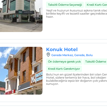
Taksitli Ödeme Seçeneği
Kredi Kartı G
Yeşil ve huzurun kusursuz aşkına tanık olaca
birlikte keyifli ve lezzetli saatler geçirebilece
hazır.
Konuk Hotel
Gerede Merkez, Gerede, Bolu
Ön ödemeye gerek yok
Taksitli Ödeme
Kredi Kartı Gerekmiyor
Bolu’nun en güzel ilçelerinden biri olan 
Hotel, sizlere tertemiz bir hava, bol oksijen
bulabileceğiniz eşsiz bir doğanın çok yak
sunuyor.