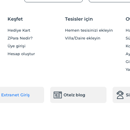
Keşfet
Tesisler için
O
Hediye Kart
Hemen tesisinizi ekleyin
H
ZPara Nedir?
Villa/Daire ekleyin
Sü
Üye girişi
Ko
Hesap oluştur
Ay
Gi
Ya
Extranet Giriş
Otelz blog
S