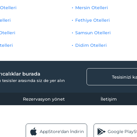
Otelleri
Mersin Otelleri
elleri
Fethiye Otelleri
Otelleri
Samsun Otelleri
telleri
Didim Otelleri
yrıcalıklar burada
Tesisinizi 
ı tesisler arasında siz de yer alın
Rezervasyon yönet
İletişim
AppStore'dan İndirin
Google PlaySt