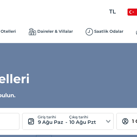
TL
Otelleri
Daireler & Villalar
Saatlik Odalar
lleri
bulun.
Giriş tarihi
Çıkış tarihi
9 Ağu Paz
-
10 Ağu Pzt