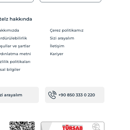
telz hakkında
akkımızda
Çerez politikamız
rdürülebilirlik
Sizi arayalım
şullar ve şartlar
İletişim
dınlatma metni
Kariyer
zlilik politikaları
sal bilgiler
izi arayalım
+90 850 333 0 220