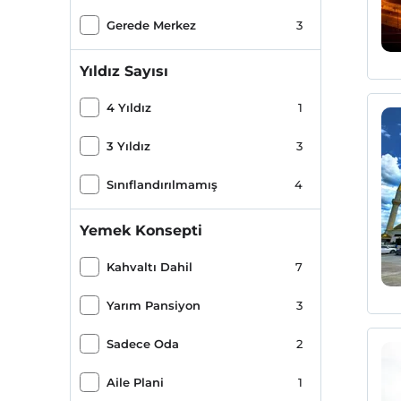
Gerede Merkez
3
Yıldız Sayısı
4 Yıldız
1
3 Yıldız
3
Sınıflandırılmamış
4
Yemek Konsepti
Kahvaltı Dahil
7
Yarım Pansiyon
3
Sadece Oda
2
Aile Plani
1