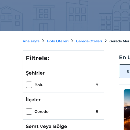
Ana sayfa
Bolu Otelleri
Gerede Otelleri
Gerede Merk
En 
Filtrele:
E
Şehirler
Bolu
8
İlçeler
Gerede
8
Semt veya Bölge