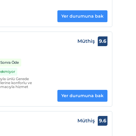
Yer durumuna bak
Müthiş
9.6
 Sonra Öde
erekmiyor
uyla ünlü Gerede
lerine konforlu ve
amacıyla hizmet
Yer durumuna bak
Müthiş
9.6