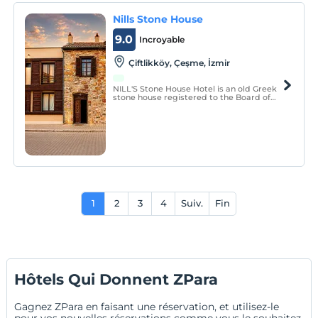
Nills Stone House
9.0
Incroyable
Çiftlikköy, Çeşme, İzmir
NILL'S Stone House Hotel is an old Greek
stone house registered to the Board of
Monuments, located in Ciftlikkoy, the last
untouched village in Izmir Cesme, 150
meters from the sea and the beach. Our
hotel was first built in the 18th century.
1
2
3
4
Suiv.
Fin
Hôtels Qui Donnent ZPara
Gagnez ZPara en faisant une réservation, et utilisez-le
pour vos nouvelles réservations comme vous le souhaitez