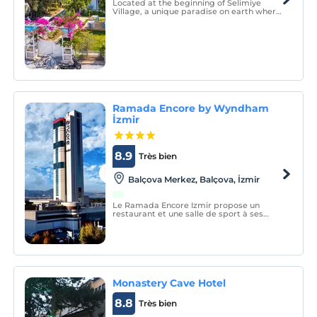
Located at the beginning of Selimiye
Village, a unique paradise on earth where
green and blue meet, our hotel consists of
9 rooms. We serve our guests who want to
spend a quiet and peaceful holiday alone
with nature, with the concept of bed +
breakfast.
Ramada Encore by Wyndham
İzmir
8.9
Très bien
Balçova Merkez, Balçova, İzmir
Le Ramada Encore Izmir propose un
restaurant et une salle de sport à ses
clients. La plupart des chambres offrent
une vue sur la mer et la montagne. Un
parking privé gratuit est disponible sur
place.
Monastery Cave Hotel
8.8
Très bien