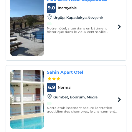
9.0
Incroyable
Ürgüp, Kapadokya,Nevşehir
Notre hôtel, situé dans un bâtiment
historique dans le vieux centre-ville
d'Ürgüp, le centre de la Cappadoce, offre
une vue panoramique sur la vallée.
Sahin Apart Otel
6.9
Normal
Gümbet, Bodrum, Muğla
Notre établissement assure l'entretien
quotidien des chambres, le changement
des serviettes et des services de
nettoyage à sec.