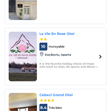
architecture. The hotel's rich breakfast
buffet is ideal to start a busy day in the
city.
La Vie En Rose Otel
10
Incroyable
Keçiborlu, Isparta
It is the favorite holiday choice of those
who want to relax, do sports and detox in
a quiet, peaceful, specially designed
facility in nature, in the middle of rose and
lavender gardens at an altitude of 1560 m,
surrounded by the oxygen source pine
and j
Cebeci Grand Otel
8.4
Très bien