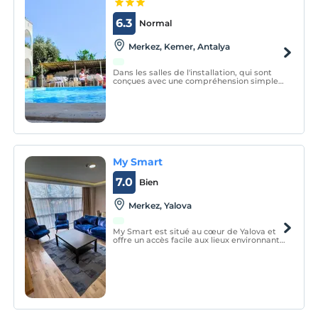
6.3
Normal
Merkez, Kemer, Antalya
Dans les salles de l'installation, qui sont
conçues avec une compréhension simple;
Il dispose de la climatisation, de la
télévision et de la diffusion par satellite.
Un parking privé gratuit est disponible à
la réception ouverte 24h/24.
My Smart
7.0
Bien
Merkez, Yalova
My Smart est situé au cœur de Yalova et
offre un accès facile aux lieux environnants
sans avoir besoin de voiture en raison de
son emplacement central.