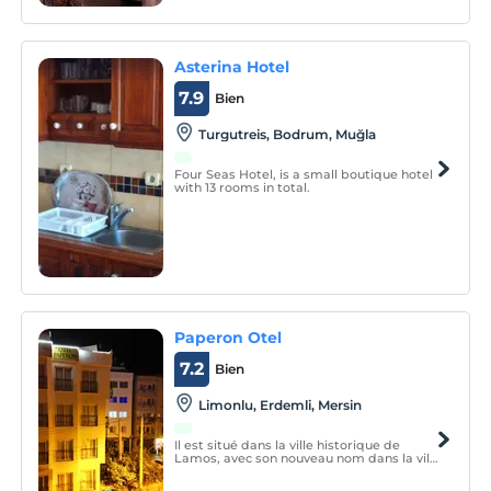
Asterina Hotel
7.9
Bien
Turgutreis, Bodrum, Muğla
Four Seas Hotel, is a small boutique hotel
with 13 rooms in total.
Paperon Otel
7.2
Bien
Limonlu, Erdemli, Mersin
Il est situé dans la ville historique de
Lamos, avec son nouveau nom dans la ville
de Limonlu. Limonlu serait l'ancien nom
de cette zone entre Silifke et le district