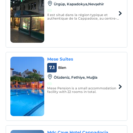
Ürgüp, Kapadokya,Nevşehir
Il est situé dans la région typique et
authentique de la Cappadoce, au centre-
ville, avec une atmosphère agréable,
familiale et une atmosphère charmante.
Mese Suites
7.1
Bien
Ölüdeniz, Fethiye, Muğla
Mese Pension is a small accommodation
facility with 22 rooms in total.
Mdc Cave Hotel Cappadocia