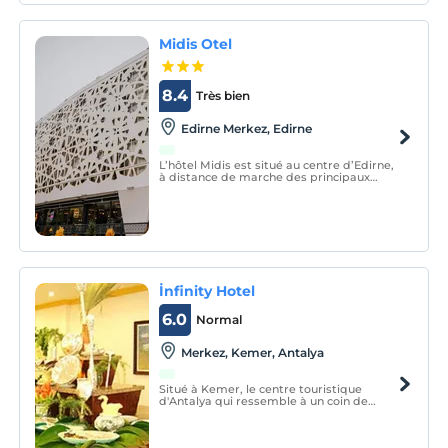
Midis Otel
8.4
Très bien
Edirne Merkez, Edirne
L’hôtel Midis est situé au centre d’Edirne,
à distance de marche des principaux
points d’intérêt. Il propose 44 chambres
confortables et un personnel accueillant
disponible 24h/24.
İnfinity Hotel
6.0
Normal
Merkez, Kemer, Antalya
Situé à Kemer, le centre touristique
d'Antalya qui ressemble à un coin de
paradis, notre hôtel vous offre une
opportunité de vacances inoubliable au
pied des montagnes du Taurus, entouré