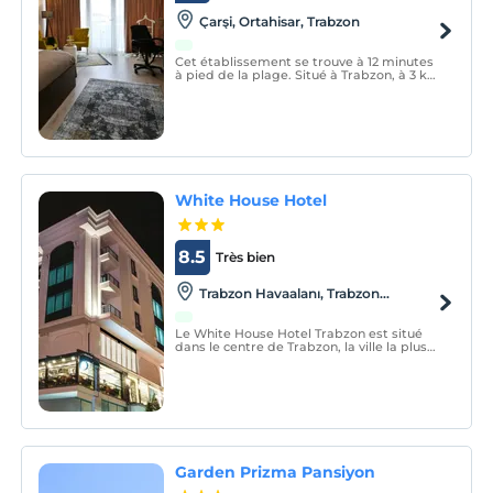
Çarşi, Ortahisar, Trabzon
Cet établissement se trouve à 12 minutes
à pied de la plage. Situé à Trabzon, à 3 km
du musée Sainte-Sophie, le Cebeci Grand
Hotel propose une décoration simple et
une connexion Wi-Fi gratuite dans tout
l'établissement.
White House Hotel
8.5
Très bien
Trabzon Havaalanı, Trabzon
Merkez,Trabzon
Le White House Hotel Trabzon est situé
dans le centre de Trabzon, la ville la plus
animée de la région orientale de la mer
Noire. Il a une structure qui adopte la
possibilité de toucher ses clients en tant
que concept de service.
Garden Prizma Pansiyon