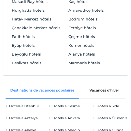
Makadi Bay hôtels
Kaş hôtels
Hurghada hôtels
Arnavutköy hôtels
Hatay Merkez hôtels
Bodrum hôtels
Çanakkale Merkez‎ hôtels
Fethiye hôtels
Fatih hôtels
Çeşme hôtels
Eyüp hôtels
Kemer hôtels
Beyoğlu hôtels
Alanya hôtels
Besiktas hôtels
Marmaris hôtels
Destinations de vacances populaires
Vacances d'hiver
Hôtels à Istanbul
Hôtels à Çeşme
Hôtels à Side
Hôtels à Antalya
Hôtels à Ankara
Hôtels à Ölüdeniz
Hôtels à Alanya
Hôtels à Mardin
Hôtels à Cunda