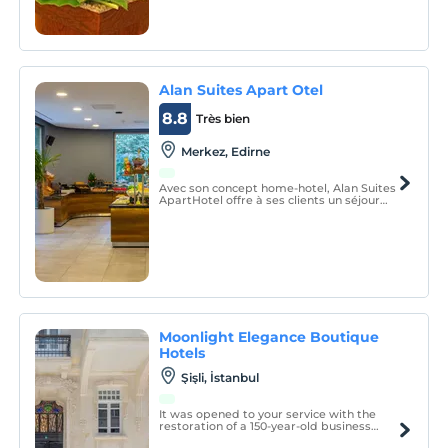
par la mer et les forêts de pins.
Alan Suites Apart Otel
8.8
Très bien
Merkez, Edirne
Avec son concept home-hotel, Alan Suites
ApartHotel offre à ses clients un séjour
agréable dans le confort de la maison.
Moonlight Elegance Boutique
Hotels
Şişli, İstanbul
It was opened to your service with the
restoration of a 150-year-old business
center built with Turkey's first Art Nouveau