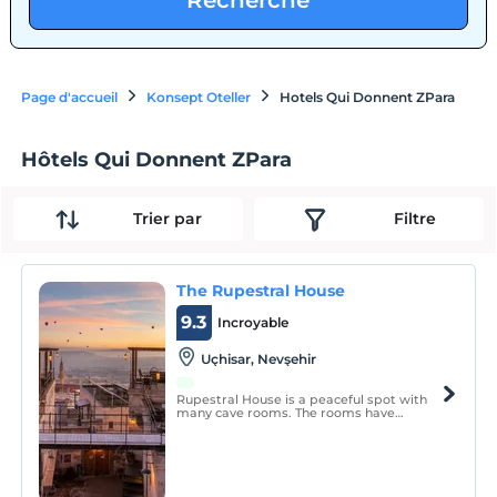
Recherche
Page d'accueil
Konsept Oteller
Hotels Qui Donnent ZPara
Hôtels Qui Donnent ZPara
Trier par
Filtre
The Rupestral House
9.3
Incroyable
Uçhisar, Nevşehir
Rupestral House is a peaceful spot with
many cave rooms. The rooms have
underfloor heating and the room
temperature is at similar levels
regardless of summer and winter. All our
rooms have special names and meanings.