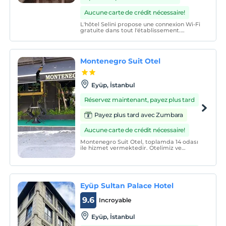
Aucune carte de crédit nécessaire!
L'hôtel Selini propose une connexion Wi-Fi
gratuite dans tout l'établissement.
L'établissement propose une réception
24h/24 et 7j/7 et un service d'étage.
Montenegro Suit Otel
Eyüp, İstanbul
Réservez maintenant, payez plus tard
Payez plus tard avec Zumbara
Aucune carte de crédit nécessaire!
Montenegro Suit Otel, toplamda 14 odası
ile hizmet vermektedir. Otelimiz ve
odalarımızın günlük rutin olarak hijyenik
temizliği yapılmaktadır. Odalarımız tek
kişilik, çift kişilik ve suit üç kişilik
odalardan oluşmaktadır.
Eyüp Sultan Palace Hotel
9.6
Incroyable
Eyüp, İstanbul