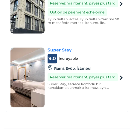
Réservez maintenant, payez plus tard
Option de paiement échelonné
Eyüp Sultan Hotel, Eyüp Sultan Cami'ne 50
m mesafede merkezi konumu ile
misafirlerinin memnuniyetini ön planda
tutan butik hotel olarak konaklama
hizmeti vermektedir.
Super Stay
9.0
Incroyable
Rami, Eyüp, İstanbul
Réservez maintenant, payez plus tard
Super Stay, sadece konforlu bir
konaklama sunmakla kalmaz, aynı
zamanda misafirperverlik konusundaki
taahhüdümüzle de öne çıkarız. Sizi
evinizde hissettirmek için buradayız.