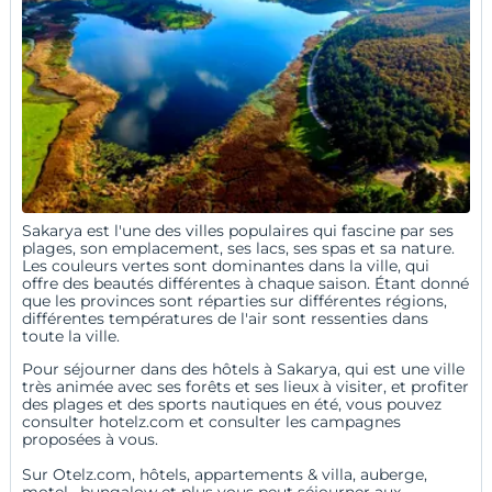
Sakarya est l'une des villes populaires qui fascine par ses
plages, son emplacement, ses lacs, ses spas et sa nature.
Les couleurs vertes sont dominantes dans la ville, qui
offre des beautés différentes à chaque saison. Étant donné
que les provinces sont réparties sur différentes régions,
différentes températures de l'air sont ressenties dans
toute la ville.
Pour séjourner dans des hôtels à Sakarya, qui est une ville
très animée avec ses forêts et ses lieux à visiter, et profiter
des plages et des sports nautiques en été, vous pouvez
consulter hotelz.com et consulter les campagnes
proposées à vous.
Sur Otelz.com, hôtels, appartements &
villa
,
auberge
,