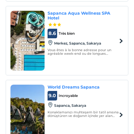
Sapanca Aqua Wellness SPA
Hotel
8.6
Très bien
Merkez, Sapanca, Sakarya
Vous êtes à la bonne adresse pour un
agréable week-end ou de longues
vacances d'été : Sapanca Aqua Hotel.
World Dreams Sapanca
9.0
Incroyable
Sapanca, Sakarya
Konaklamanızı muhteşem bir tatil anısına
dönüştüren ve doğanın içinde yer alan
World Dreams Sapanca, göl manzarası ve
orman içerisinde konumlanması ile şehir
hayatının stresinden uzaklaşarak, keyifli
bir tatil geçirmenizi sağlıyor.