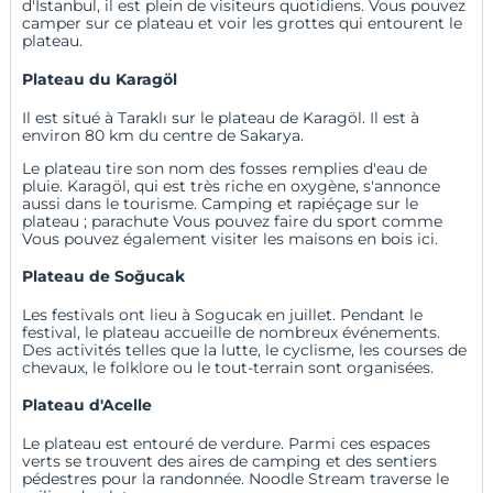
d'Istanbul, il est plein de visiteurs quotidiens. Vous pouvez
camper sur ce plateau et voir les grottes qui entourent le
plateau.
Plateau du Karagöl
Il est situé à Taraklı sur le plateau de Karagöl. Il est à
environ 80 km du centre de Sakarya.
Le plateau tire son nom des fosses remplies d'eau de
pluie. Karagöl, qui est très riche en oxygène, s'annonce
aussi dans le tourisme. Camping et rapiéçage sur le
plateau ; parachute Vous pouvez faire du sport comme
Vous pouvez également visiter les maisons en bois ici.
Plateau de Soğucak
Les festivals ont lieu à Sogucak en juillet. Pendant le
festival, le plateau accueille de nombreux événements.
Des activités telles que la lutte, le cyclisme, les courses de
chevaux, le folklore ou le tout-terrain sont organisées.
Plateau d'Acelle
Le plateau est entouré de verdure. Parmi ces espaces
verts se trouvent des aires de camping et des sentiers
pédestres pour la randonnée. Noodle Stream traverse le