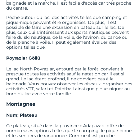
baignade et la marche. Il est facile d'accès car très proche
du centre.
Pêche autour du lac, des activités telles que camping et
pique-nique peuvent être organisées. De plus, il est
possible de faire une excursion en bateau sur le lac. De
plus, ceux qui s'intéressent aux sports nautiques peuvent
faire du ski nautique, de la voile, de l'aviron, du canoë ou
de la planche à voile. Il peut également évaluer des
options telles que.
Poyrazlar Göllü
Le lac North Poyrazlar, entouré par la forêt, convient à
presque toutes les activités sauf la natation car il est si
grand. Le lac étant profond, il ne convient pas à la
baignade. Vous pouvez observer les oiseaux, organiser des
activités VTT, safari et Paintball ainsi que pique-niquer au
bord du lac avec votre famille.
Montagnes
Num; Plateau
Ce plateau, situé dans la province d'Adapazarı, offre de
nombreuses options telles que le camping, le pique-nique
et les sentiers de randonnée. Comme il est proche