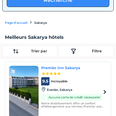
Recherche
Page d'accueil
Sakarya
Meilleurs Sakarya hôtels
Trier par
Filtre
Premier Inn Sakarya
9.5
Incroyable
Erenler, Sakarya
Aucune carte de crédit nécessaire!
Notre établissement offre un confort
d'hébergement aux normes Premier avec
un total de 131 chambres, dont 46
supérieures, 76 de luxe et 4 suites, 1 suite
nuptiale, 1 suite royale (exécutive).