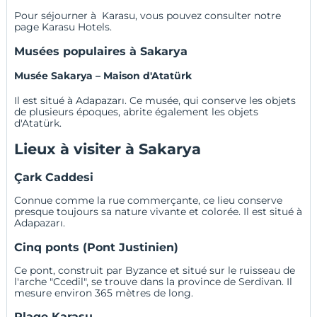
Pour séjourner à Karasu, vous pouvez consulter notre
page
Karasu Hotels
.
Musées populaires à Sakarya
Musée Sakarya – Maison d'Atatürk
Il est situé à Adapazarı. Ce musée, qui conserve les objets
de plusieurs époques, abrite également les objets
d'Atatürk.
Lieux à visiter à Sakarya
Çark Caddesi
Connue comme la rue commerçante, ce lieu conserve
presque toujours sa nature vivante et colorée. Il est situé à
Adapazarı.
Cinq ponts (Pont Justinien)
Ce pont, construit par Byzance et situé sur le ruisseau de
l'arche "Ccedil", se trouve dans la province de Serdivan. Il
mesure environ 365 mètres de long.
Plage Karasu