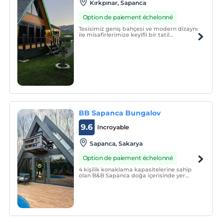
Kırkpınar, Sapanca
Option de paiement échelonné
Tesisimiz geniş bahçesi ve modern dizaynı
ile misafirlerimize keyifli bir tatil
sunmaktadır. Modern yaşamın tüm
konforunu sunarken, doğanın sunduğu
huzuru yaşamanıza olanak tanır.
BB Sapanca Bungalov
9.6
Incroyable
Sapanca, Sakarya
Option de paiement échelonné
4 kişilik konaklama kapasitelerine sahip
olan B&B Sapanca doğa içerisinde yer
almaktadır. Bahçesinde yer alan ısıtmalı
havuzu ile unutulmaz tatil deneyimi için
sizleri bekliyor. Tesis havuz ısıtmaları 15
Ekim - 15 Mayıs tarihleri arasında aktiftir.