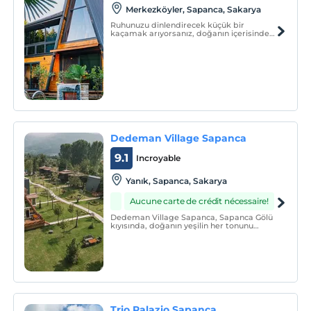
Merkezköyler, Sapanca, Sakarya
Ruhunuzu dinlendirecek küçük bir
kaçamak arıyorsanız, doğanın içerisinde
rüya gibi bir tatil için sizleri Lavinia
Bungalov Sapanca'ya bekliyoruz.
Dedeman Village Sapanca
9.1
Incroyable
Yanık, Sapanca, Sakarya
Aucune carte de crédit nécessaire!
Dedeman Village Sapanca, Sapanca Gölü
kıyısında, doğanın yeşilin her tonunu
cömertçe sergilediği Kartepe’nin
eteğinde 7000 m² alana kurulmuş adeta
cennetten bir köşedir.
Trio Palazio Sapanca