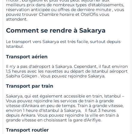
motel
,
bungalow
et plus vous peut séjourner aux
meilleurs prix dans de nombreux types d'établissements,
réservation anticipée
ou
offres de dernière minute
, vous
pouvez trouver
Chambre horaire
et
OtelOfis
vous
attendent.
Comment se rendre à Sakarya
Le transport vers Sakarya est très facile, surtout depuis
Istanbul.
Transport aérien
Il n'y a pas d'aéroport à Sakarya. Cependant, il faut environ
1,5 heures avec les navettes au départ de Istanbul
aéroport
Sabiha Gökçen
. Vous pouvez rejoindre Sakarya.
Transport par train
Sakarya, qui est également accessible en train,
Istanbul
–
Vous pouvez rejoindre les services de train à grande
vitesse d'
Ankara
en peu de temps. Train à grande vitesse,
environ 1 heure d'Istanbul à Sakarya, Il faut 3 heures
depuis Ankara. Vous pouvez rejoindre la ville en train à
grande vitesse en choisissant la gare d'Arifiye.
Transport routier