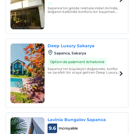
Sapanca'nın gözde noktalarından birinde,
doğanın kalbinde konforlu bir kaçamak
yapmaya ne dersiniz? Rest By Dedeman
Sapanca, muazzam göl manzarası, şık ve
rahat odalarıyla, zengin hizmet
yelpazesiyle konuklarına unutulmaz bir
deneyim sunuyor.
Deep Luxury Sakarya
Sapanca, Sakarya
Option de paiement échelonné
Sapanca’nın büyüleyici doğasında, konfor
ve zarafeti bir araya getiren Deep Luxury
Sapanca, size unutulmaz bir konaklama
deneyimi sunuyor.
Lavinia Bungalov Sapanca
9.6
Incroyable