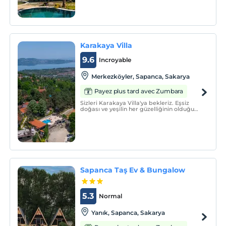
Karakaya Villa
9.6
Incroyable
Merkezköyler, Sapanca, Sakarya
Payez plus tard avec Zumbara
Sizleri Karakaya Villa'ya bekleriz. Eşsiz
doğası ve yeşilin her güzelliğinin olduğu
Sapanca’da sizleri bekliyoruz. Şehrin
stresinden gürültüsünden uzak, yeşilin her
tonu ile ayrı bir dünya.
Sapanca Taş Ev & Bungalow
5.3
Normal
Yanık, Sapanca, Sakarya