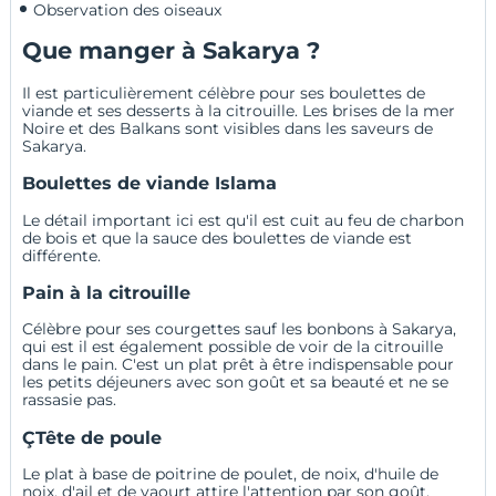
Observation des oiseaux
Que manger à Sakarya ?
Il est particulièrement célèbre pour ses boulettes de
viande et ses desserts à la citrouille. Les brises de la mer
Noire et des Balkans sont visibles dans les saveurs de
Sakarya.
Boulettes de viande Islama
Le détail important ici est qu'il est cuit au feu de charbon
de bois et que la sauce des boulettes de viande est
différente.
Pain à la citrouille
Célèbre pour ses courgettes sauf les bonbons à Sakarya,
qui est il est également possible de voir de la citrouille
dans le pain. C'est un plat prêt à être indispensable pour
les petits déjeuners avec son goût et sa beauté et ne se
rassasie pas.
ÇTête de poule
Le plat à base de poitrine de poulet, de noix, d'huile de
noix, d'ail et de yaourt attire l'attention par son goût.