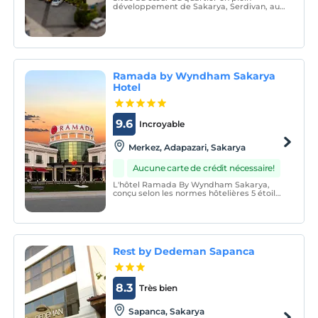
développement de Sakarya, Serdivan, au
centre du monde des affaires et à
seulement quelques minutes des grands
centres commerciaux, l'hôtel On7 est le
choix parfait pour les voyageurs d'affaires
ou touristiques avec ses
Ramada by Wyndham Sakarya
Hotel
9.6
Incroyable
Merkez, Adapazari, Sakarya
Aucune carte de crédit nécessaire!
L'hôtel Ramada By Wyndham Sakarya,
conçu selon les normes hôtelières 5 étoiles
de la chaîne hôtelière internationale
Ramada, vous offre une technologie de
pointe, un confort et une esthétique.
Rest by Dedeman Sapanca
8.3
Très bien
Sapanca, Sakarya