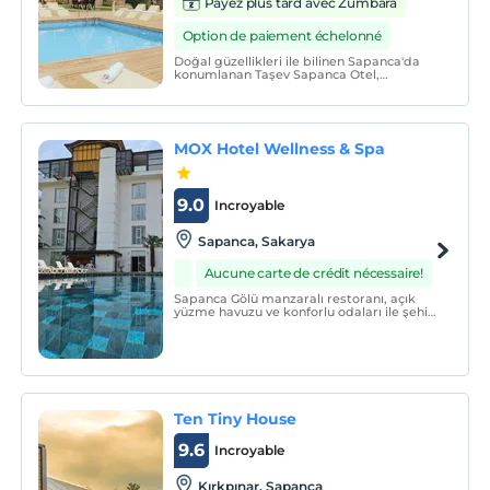
Payez plus tard avec Zumbara
Option de paiement échelonné
Doğal güzellikleri ile bilinen Sapanca'da
konumlanan Taşev Sapanca Otel,
misafirlerine yemyeşil bir alanda huzurun
kapılarını aralamaktadır.
MOX Hotel Wellness & Spa
9.0
Incroyable
Sapanca, Sakarya
Aucune carte de crédit nécessaire!
Sapanca Gölü manzaralı restoranı, açık
yüzme havuzu ve konforlu odaları ile şehir
merkezine yakın konumda yer alan Mox
Hotel Wellness & Spa, misafirlerine keyifli
bir tatilin kapılarını aralıyor.
Ten Tiny House
9.6
Incroyable
Kırkpınar, Sapanca