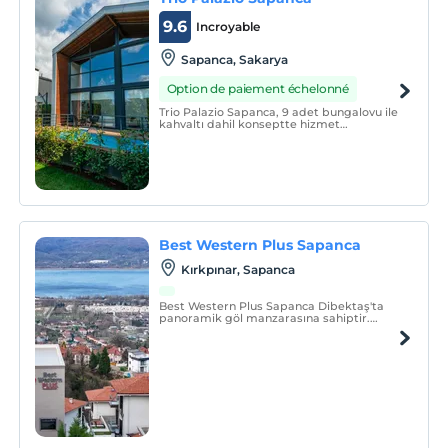
9.6
Incroyable
Sapanca, Sakarya
Option de paiement échelonné
Trio Palazio Sapanca, 9 adet bungalovu ile
kahvaltı dahil konseptte hizmet
vermektedir.
Best Western Plus Sapanca
Kırkpınar, Sapanca
Best Western Plus Sapanca Dibektaş'ta
panoramik göl manzarasına sahiptir.
Doğanın içinde sakinlik ve konforu
arayanlara eşsiz deneyimler sunmayı
hedeflemektedir. Tesisimizde; gün
batımını ve doğumunu izlerken terastaki
konforun tadını çıkarın.