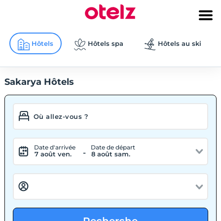
Hôtels
Hôtels spa
Hôtels au ski
Sakarya Hôtels
Date d'arrivée
Date de départ
-
7 août ven.
8 août sam.