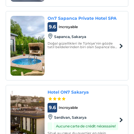
On7 Sapanca Private Hotel SPA
9.6
Incroyable
Sapanca, Sakarya
Doğal güzellikleri ile Türkiye’nin gözde
tatil beldelerinden biri olan Sapanca’da
yer almaktadır. Tasarımı ile muhteşem
doğaya uyumlu ve bir o kadar konforlu
müstakil 5 Private Suit, 5 Private
Honeymoon ve 17 adet Private Deluxe
evlerden oluşmaktadır.
Hotel ON7 Sakarya
9.6
Incroyable
Serdivan, Sakarya
Aucune carte de crédit nécessaire!
Situé au cœur du quartier en plein