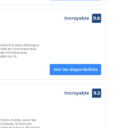
Incroyable
9.6
endroit le plus distingué
ustriels et commerciaux
où de nombreuses
ndes sur la
Voir les disponibilités
Incroyable
9.2
ers invités, avec les
oriques, la texture
 unique autour de notre