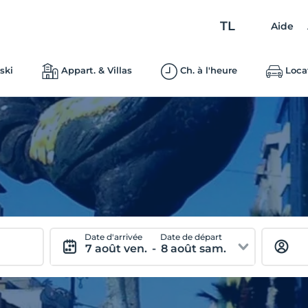
TL
Aide
ski
Appart. & Villas
Ch. à l'heure
Loca
Date d'arrivée
Date de départ
7 août ven.
-
8 août sam.