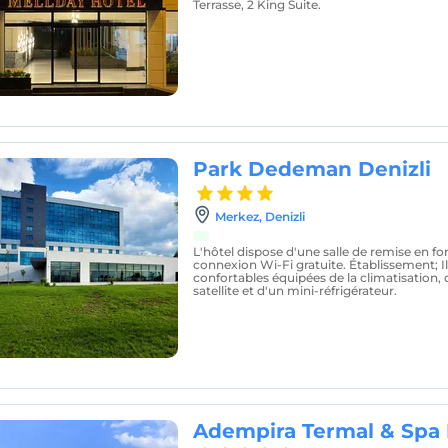
Terrasse, 2 King Suite.
Park Dedeman Denizli
Merkez, Denizli
L'hôtel dispose d'une salle de remise en f
connexion Wi-Fi gratuite. Établissement; I
confortables équipées de la climatisation, 
satellite et d'un mini-réfrigérateur.
Adempira Termal & Spa 