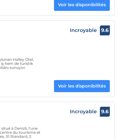
Voir les disponibilités
Incroyable
9.6
ulunan Halley Otel,
iş hem de turistik
mkânı sunuyor.
Voir les disponibilités
Incroyable
9.6
situé à Denizli, l'une
 centre du tourisme et
es, 51 Standard, 2