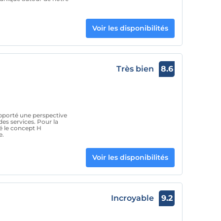
Voir les disponibilités
Très bien
8.6
pporté une perspective
es services. Pour la
é le concept H
e.
Voir les disponibilités
Incroyable
9.2