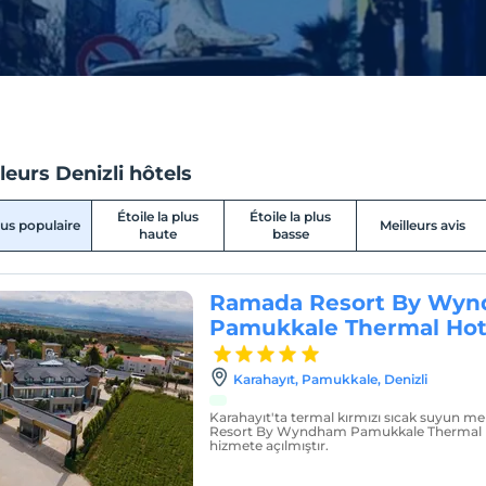
leurs Denizli hôtels
Étoile la plus
Étoile la plus
lus populaire
Meilleurs avis
haute
basse
Ramada Resort By Wy
Pamukkale Thermal Hot
Karahayıt, Pamukkale, Denizli
Karahayıt'ta termal kırmızı sıcak suyun 
Resort By Wyndham Pamukkale Thermal Ho
hizmete açılmıştır.