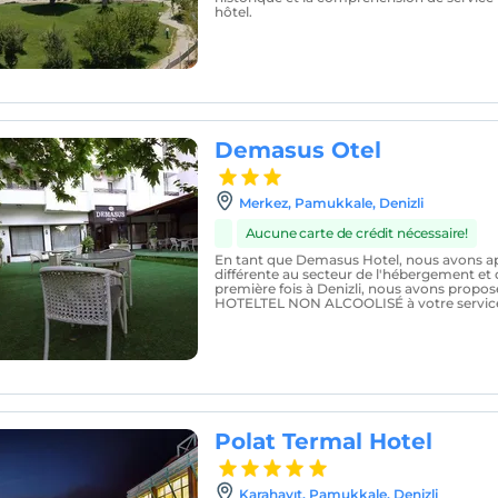
hôtel.
Demasus Otel
Merkez, Pamukkale, Denizli
Aucune carte de crédit nécessaire!
En tant que Demasus Hotel, nous avons a
différente au secteur de l'hébergement et d
première fois à Denizli, nous avons propos
HOTELTEL NON ALCOOLISÉ à votre servic
Polat Termal Hotel
Karahayıt, Pamukkale, Denizli