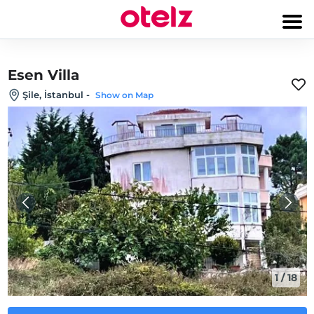
Esen Villa
Şile, İstanbul
-
Show on Map
1
/
18