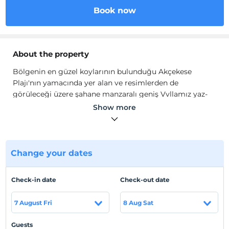
Book now
About the property
Bölgenin en güzel koylarının bulunduğu Akçekese
Plajı'nın yamacında yer alan ve resimlerden de
görüleceği üzere şahane manzaralı geniş Vvllamız yaz-
kış her ihtiyacınıza cevap verebilecek konforun yanında;
Show more
Bahçe, barbekü, geniş teras ve camlı balkonlarımız,
ormanın yeşili/denizin mavisiyle eşsiz bir keyif ve huzur
sunmaktadır.
Change your dates
Evimizin ferah ve geniş olma özelliği 12 kişi hatta talep
üzere ekstra kapasitelerde kullanılarak 20 kişiye kadar
olan kalabalık guruplara konaklama imkanı tanımaktadır.
Check-in date
Check-out date
Evimiz müşterilerimizin barbekü ve mangal isteklerine
7 August Fri
8 Aug Sat
cevap verebilecek olanakları bulunan bir ön ve de biraz
daha geniş bir arka bahçeye sahip.
Guests