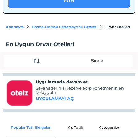
Ara
Ana sayfa
Bosna-Hersek Federasyonu Otelleri
Drvar Otelleri
En Uygun Drvar Otelleri
Sırala
Uygulamada devam et
Seyahatlerinizi rezerve edip yönetmenin en
kolay yolu
UYGULAMAYI AÇ
Popüler Tatil Bölgeleri
Kış Tatili
Kategoriler
P