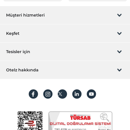
Müşteri hizmetleri
Rezervasyon yönet
Keşfet
Sizi arayalım
Hediye Kart
Tesisler için
İştirak olun
ZPara Nedir?
Hemen tesisinizi ekleyin
Otelz hakkında
İletişim
Üye girişi
Villa/Daire ekleyin
Hakkımızda
Sıkça sorulan sorular
Hesap oluştur
Sürdürülebilirlik
Kişisel Verilerin Korunması
Koşullar ve şartlar
İşlem rehberi