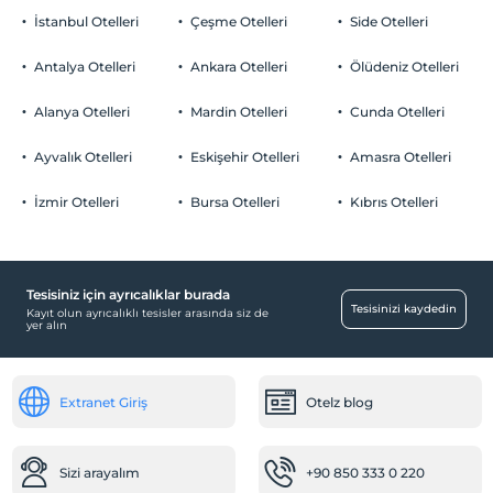
İstanbul Otelleri
Çeşme Otelleri
Side Otelleri
Antalya Otelleri
Ankara Otelleri
Ölüdeniz Otelleri
Alanya Otelleri
Mardin Otelleri
Cunda Otelleri
Ayvalık Otelleri
Eskişehir Otelleri
Amasra Otelleri
İzmir Otelleri
Bursa Otelleri
Kıbrıs Otelleri
Tesisiniz için ayrıcalıklar burada
Tesisinizi kaydedin
Kayıt olun ayrıcalıklı tesisler arasında siz de
yer alın
Extranet Giriş
Otelz blog
Sizi arayalım
+90 850 333 0 220