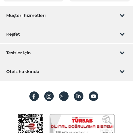
Müşteri hizmetleri
Rezervasyon yönet
Keşfet
Sizi arayalım
Hediye Kart
Tesisler için
İştirak olun
ZPara Nedir?
Hemen tesisinizi ekleyin
Otelz hakkında
İletişim
Üye girişi
Villa/Daire ekleyin
Hakkımızda
Sıkça sorulan sorular
Hesap oluştur
Sürdürülebilirlik
Kişisel Verilerin Korunması
Koşullar ve şartlar
İşlem rehberi