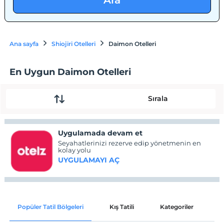
Ara
Ana sayfa
Shiojiri Otelleri
Daimon Otelleri
En Uygun Daimon Otelleri
Sırala
Uygulamada devam et
Seyahatlerinizi rezerve edip yönetmenin en
kolay yolu
UYGULAMAYI AÇ
Popüler Tatil Bölgeleri
Kış Tatili
Kategoriler
P