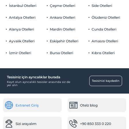
İstanbul Otelleri
Çeşme Otelleri
Side Otelleri
Antalya Otelleri
Ankara Otelleri
Ölüdeniz Otelleri
Alanya Otelleri
Mardin Otelleri
Cunda Otelleri
Ayvalık Otelleri
Eskişehir Otelleri
Amasra Otelleri
İzmir Otelleri
Bursa Otelleri
Kıbrıs Otelleri
Tesisiniz için ayrıcalıklar burada
Tesisinizi kaydedin
Kayıt olun ayrıcalıklı tesisler arasında siz de
yer alın
Extranet Giriş
Otelz blog
Sizi arayalım
+90 850 333 0 220