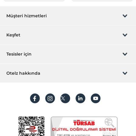
Müşteri hizmetleri
Rezervasyon yönet
Keşfet
Sizi arayalım
Hediye Kart
Tesisler için
İştirak olun
ZPara Nedir?
Hemen tesisinizi ekleyin
Otelz hakkında
İletişim
Üye girişi
Villa/Daire ekleyin
Hakkımızda
Sıkça sorulan sorular
Hesap oluştur
Sürdürülebilirlik
Kişisel Verilerin Korunması
Koşullar ve şartlar
İşlem rehberi