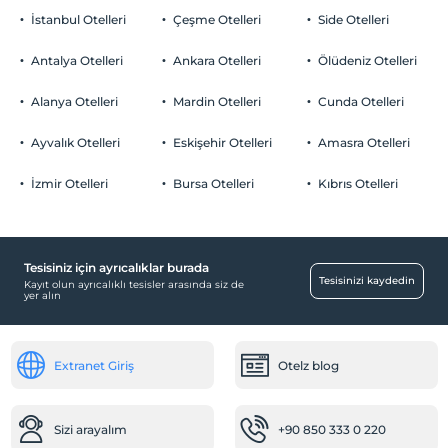
İstanbul Otelleri
Çeşme Otelleri
Side Otelleri
Antalya Otelleri
Ankara Otelleri
Ölüdeniz Otelleri
Alanya Otelleri
Mardin Otelleri
Cunda Otelleri
Ayvalık Otelleri
Eskişehir Otelleri
Amasra Otelleri
İzmir Otelleri
Bursa Otelleri
Kıbrıs Otelleri
Tesisiniz için ayrıcalıklar burada
Tesisinizi kaydedin
Kayıt olun ayrıcalıklı tesisler arasında siz de
yer alın
Extranet Giriş
Otelz blog
Sizi arayalım
+90 850 333 0 220