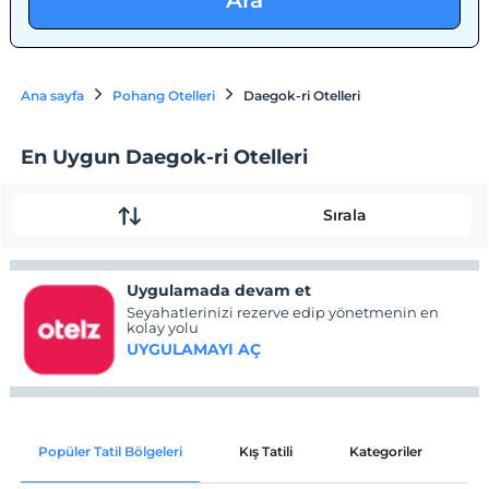
Ara
Ana sayfa
Pohang Otelleri
Daegok-ri Otelleri
En Uygun Daegok-ri Otelleri
Sırala
Uygulamada devam et
Seyahatlerinizi rezerve edip yönetmenin en
kolay yolu
UYGULAMAYI AÇ
Popüler Tatil Bölgeleri
Kış Tatili
Kategoriler
P