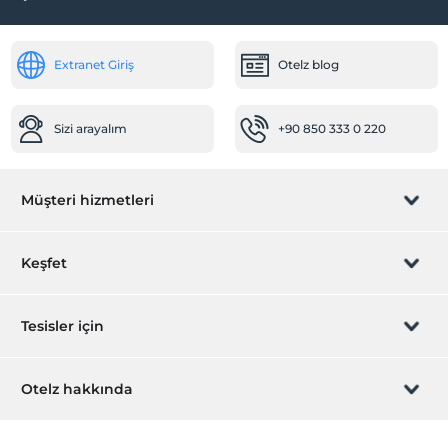
Extranet Giriş
Otelz blog
Sizi arayalım
+90 850 333 0 220
Müşteri hizmetleri
Rezervasyon yönet
Keşfet
Sizi arayalım
Hediye Kart
Tesisler için
İştirak olun
ZPara Nedir?
Hemen tesisinizi ekleyin
Otelz hakkında
İletişim
Üye girişi
Villa/Daire ekleyin
Hakkımızda