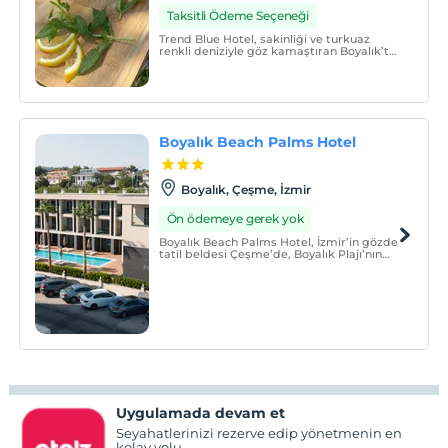
Taksitli Ödeme Seçeneği
Trend Blue Hotel, sakinliği ve turkuaz
renkli deniziyle göz kamaştıran Boyalık’ta
hizmet veriyor.
Boyalık Beach Palms Hotel
Boyalık, Çeşme, İzmir
Ön ödemeye gerek yok
Boyalık Beach Palms Hotel, İzmir’in gözde
tatil beldesi Çeşme’de, Boyalık Plajı’nın
huzurlu atmosferinde konforlu bir
konaklama deneyimi sunuyor.
Uygulamada devam et
Seyahatlerinizi rezerve edip yönetmenin en
kolay yolu