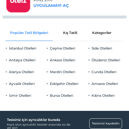
UYGULAMAYI AÇ
Popüler Tatil Bölgeleri
Kış Tatili
Kategoriler
P
İstanbul Otelleri
Çeşme Otelleri
Side Otelleri
Antalya Otelleri
Ankara Otelleri
Ölüdeniz Otelleri
Alanya Otelleri
Mardin Otelleri
Cunda Otelleri
Ayvalık Otelleri
Eskişehir Otelleri
Amasra Otelleri
İzmir Otelleri
Bursa Otelleri
Kıbrıs Otelleri
Tesisiniz için ayrıcalıklar burada
Tesisinizi kaydedin
Kayıt olun ayrıcalıklı tesisler arasında siz de
yer alın