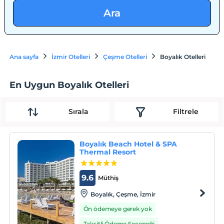
Ara
Ana sayfa
İzmir Otelleri
Çeşme Otelleri
Boyalık Otelleri
En Uygun Boyalık Otelleri
Sırala
Filtrele
Boyalık Beach Hotel & SPA
Thermal Resort
9.6
Müthiş
Boyalık, Çeşme, İzmir
Ön ödemeye gerek yok
Taksitli Ödeme Seçeneği