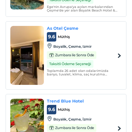
Ege'nin Avrupa'ya açılan markalarından
Çeşme'de yer alan Boyalık Beach Hotel &
SPA Thermal Resort, deniz-kum-güneş
üçlüsü ile mükemmel bir tatil vaat ediyor.
As Otel Çesme
9.6
Müthiş
Boyalik, Çesme, Izmir
Zumbara ile Sonra Öde
Taksitli Ödeme Seçeneği
Toplamda 26 adet olan odalarimizda
banyo, tuvalet, klima, saç kurutma
makinesi, mini bar, televizyon, dus
malzemeleri, Wi-Fi ve sürekli sicak su
mevcut.
Trend Blue Hotel
9.6
Müthiş
Boyalık, Çeşme, İzmir
Zumbara ile Sonra Öde