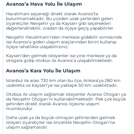
Avanos’a Hava Yolu İle Ulaşım
Havalimanı seçeneği direkt olarak Avanos’ta
bulunmamaktadır. Bu yüzden uzak yerlerden gelen
ziyaretçiler Nevşehir ya da Kayseri gibi seçenekleri
değerlendirebilir, oradan da ilçeye geçiş yapabilirler.
Nevşehir Havalimanı’ndan merkeze gidebilir sonrasında
ise Avanos’a giden ulaşım araçlarından birini kullanıp
ilçeye rahatlıkla ulaşabilirsiniz.
Kayseri’den gelmek isteyenler ise yine merkeze ya da
otogara gidip otobüs ile Avanos’a ulaşabilmektedir.
Avanos’a Kara Yolu İle Ulaşım
İstanbul
ile arası 730 km olan bu ilçe,
Ankara
’ya 280 km
uzaklıkta ve
Kayseri
’ye ise yaklaşık 50 km uzaklıktadır.
Otobüs ile ulaşım sağlamak isteyenler Avanos Otogarı ya
da Nevşehir Otogarı’nı kullanabilmektedir. Pek çok büyük
şehirden direkt olarak Avanos ilçesine ulaşım
mümkündür.
Daha uzak ya da büyük olmayan şehirlerden gelmek
isteyen ziyaretçiler ise öncelikle Nevşehir Otogarı’na
ulaşım sağlamalıdır.