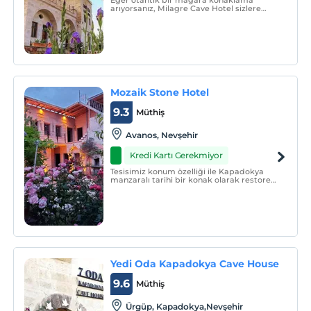
Eğer otantik bir mağara konaklama
arıyorsanız, Milagre Cave Hotel sizlere
nihai bir mağara otel deneyimi
sağlayacaktır.
Mozaik Stone Hotel
9.3
Müthiş
Avanos, Nevşehir
Kredi Kartı Gerekmiyor
Tesisimiz konum özelliği ile Kapadokya
manzaralı tarihi bir konak olarak restore
edilmiştir. Otel dizaynında ve bahçede
değişiklikler yapılmıştır.
Yedi Oda Kapadokya Cave House
9.6
Müthiş
Ürgüp, Kapadokya,Nevşehir