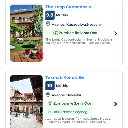
The Loop Cappadocia
9.8
Müthiş
Avanos, Kapadokya,Nevşehir
Zumbara ile Sonra Öde
The Loop Cappadocia'nın kemerli odaları
zarifçe dekore edilmiştir. Tüm odalarda
elektrikli su ısıtıcısı vardır. Birimlerde saç
kurutma makineli özel banyo standarttır.
Tokmak Konuk Evi
10
Müthiş
Avanos, Nevşehir
Zumbara ile Sonra Öde
Taksitli Ödeme Seçeneği
Avanos'ta bulunan Tokmak Guest House,
Kızılırmak Nehri tarafında, 300 metre
uzaklıktadır. Teras ve güneşlenme terası