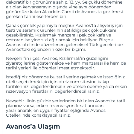
dekoratif bir görünüme sahip. 13. yy. Selçuklu dönemine
ait olan kervansarayın dışında yine aynı dönemden
günümüze kalan Alaaddin Camii de Avanos'ta gezilmesi
gereken tarihi eserlerden biri.
Çanak çömlek yapımıyla meşhur Avanos'ta alışveriş için
testi ve seramik ürünlerinin satıldığı pek çok dükkanı
gezebilirsiniz. Kızılırmak manzaralı pek çok kafe ve
restoran ise yine sizi ağırlamak için bekliyor. Birçok
Avanos otelinde düzenlenen geleneksel Türk geceleri de
Avanos'taki eğlencenin özel bir biçimi.
Nevşehir
’in ilçesi Avanos, Kızılırmak’ın güzelliğini
ziyaretçilerine göstermekte ve hem manzarası ile hem de
tarihi yerleri ile görenleri mest etmektedir.
İstediğiniz dönemde bu tatil yerine gelmek ve istediğiniz
oteli seçebilmek için için otelz.com sitesine bakıp
tarihlerinizi değerlendirebilir ve otelde ödeme ya da erken
rezervasyon fırsatlarını değerlendirebilirsiniz.
Nevşehir ilinin güzide yerlerinden biri olan Avanos'ta tatil
planınız varsa, erken rezervasyon fırsatlarından
yararlanarak, en uygun fiyatlar eşliğinde
Avanos
Otelleri
'nde konaklayabilirsiniz.
Avanos’a Ulaşım