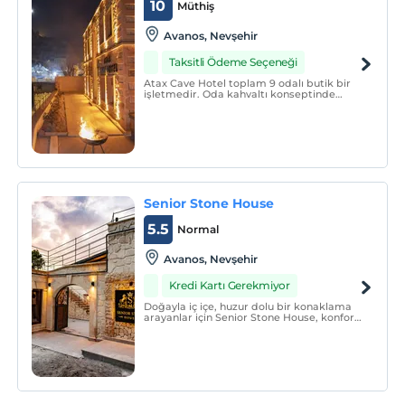
10
Müthiş
Avanos, Nevşehir
Taksitli Ödeme Seçeneği
Atax Cave Hotel toplam 9 odalı butik bir
işletmedir. Oda kahvaltı konseptinde
hizmet veren tesis, 24 saat resepsiyon
hizmeti sunar.
Senior Stone House
5.5
Normal
Avanos, Nevşehir
Kredi Kartı Gerekmiyor
Doğayla iç içe, huzur dolu bir konaklama
arayanlar için Senior Stone House, konforu
ve samimiyeti bir arada sunuyor. Taş
mimarisiyle dikkat çeken bu özel tesis,
sıcak atmosferi ve misafirperverliğiyle
unutulmaz bir tatil deneyimi vadediyor.