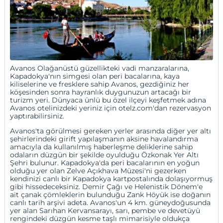
Avanos Olağanüstü güzellikteki vadi manzaralarına,
Kapadokya
'nın simgesi olan peri bacalarına, kaya
kiliselerine ve fresklere sahip Avanos, gezdiğiniz her
köşesinden sonra hayranlık duygunuzun artacağı bir
turizm yeri. Dünyaca ünlü bu özel ilçeyi keşfetmek adına
Avanos otelinizdeki yeriniz için otelz.com'dan rezervasyon
yaptırabilirsiniz.
Avanos'ta görülmesi gereken yerler arasında diğer yer altı
şehirlerindeki girift yapılaşmanın aksine havalandırma
amacıyla da kullanılmış haberleşme deliklerine sahip
odaların düzgün bir şekilde oyulduğu Özkonak Yer Altı
Şehri bulunur. Kapadokya'da peri bacalarının en yoğun
olduğu yer olan Zelve Açıkhava Müzesi'ni gezerken
kendinizi canlı bir Kapadokya kartpostalında dolaşıyormuş
gibi hissedeceksiniz. Demir Çağı ve Helenistik Dönem'e
ait çanak çömleklerin bulunduğu Zank Höyük ise doğanın
canlı tarih arşivi adeta. Avanos'un 4 km. güneydoğusunda
yer alan Sarıhan Kervansarayı, sarı, pembe ve devetüyü
rengindeki düzgün kesme taşlı mimarisiyle oldukça