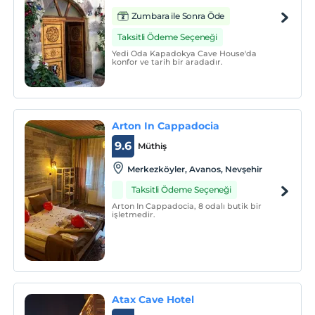
Zumbara ile Sonra Öde
Taksitli Ödeme Seçeneği
Yedi Oda Kapadokya Cave House'da
konfor ve tarih bir aradadır.
Arton In Cappadocia
9.6
Müthiş
Merkezköyler, Avanos, Nevşehir
Taksitli Ödeme Seçeneği
Arton In Cappadocia, 8 odalı butik bir
işletmedir.
Atax Cave Hotel