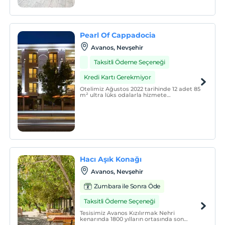
sunmaktadır. Tesis genelinde ücretsiz Wi-
Fi erişimi sağlanmaktadır. Ücretsiz
otopark da mevcuttur.
Pearl Of Cappadocia
Avanos, Nevşehir
Taksitli Ödeme Seçeneği
Kredi Kartı Gerekmiyor
Otelimiz Ağustos 2022 tarihinde 12 adet 85
m² ultra lüks odalarla hizmete
başlamıştır. Tüm odalarımızda oturma
alanı mevcuttur.
Hacı Aşık Konağı
Avanos, Nevşehir
Zumbara ile Sonra Öde
Taksitli Ödeme Seçeneği
Tesisimiz Avanos Kızılırmak Nehri
kenarında 1800 yılların ortasında son