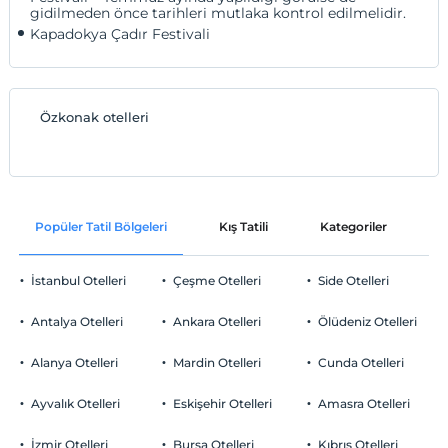
gidilmeden önce tarihleri mutlaka kontrol edilmelidir.
Kapadokya Çadır Festivali
Özkonak otelleri
Popüler Tatil Bölgeleri
Kış Tatili
Kategoriler
P
İstanbul Otelleri
Çeşme Otelleri
Side Otelleri
Antalya Otelleri
Ankara Otelleri
Ölüdeniz Otelleri
Alanya Otelleri
Mardin Otelleri
Cunda Otelleri
Ayvalık Otelleri
Eskişehir Otelleri
Amasra Otelleri
İzmir Otelleri
Bursa Otelleri
Kıbrıs Otelleri