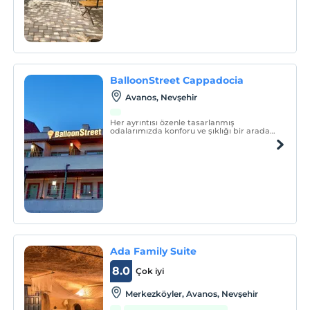
Osmanlı döneminde yapılmış, Osmanlı
mimarisi izlerini taşıyan ve orijinalliğini
günümüze kadar korumuş, alt katları
yüksek kemer çatılı, üst katlar yüksek
ahşap tavanlı, iki katlı, ö
BalloonStreet Cappadocia
Avanos, Nevşehir
Her ayrıntısı özenle tasarlanmış
odalarımızda konforu ve şıklığı bir arada
sunuyoruz. Tüm ilçelere ve merkeze ideal
yakınlıkta olan konumumuz, lezzetli
kahvaltı sofralarımız ve güler yüzlü
ekibimizle, tatilinizi unutulmaz anılarla
taçlandırın.
Ada Family Suite
8.0
Çok iyi
Merkezköyler, Avanos, Nevşehir