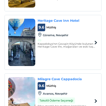
Heritage Cave Inn Hotel
9.6
Müthiş
Göreme, Nevşehir
Kapadokya'nın Çavuşin Köyü'nde bulunan
Heritage Cave Inn, mağaraları ve eski taş
odalarıyla eşsiz bir mimariye sahiptir.
Yerel mimariyi temsil eden eski evlerle
çevrili tesisin terası panoramik
manzaralara bakmaktadır.
Milagre Cave Cappadocia
9.6
Müthiş
Avanos, Nevşehir
Taksitli Ödeme Seçeneği