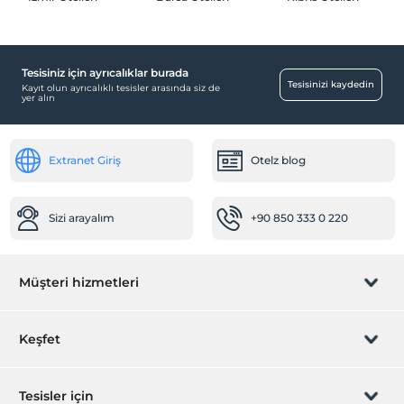
Tesisiniz için ayrıcalıklar burada
Tesisinizi kaydedin
Kayıt olun ayrıcalıklı tesisler arasında siz de
yer alın
Extranet Giriş
Otelz blog
Sizi arayalım
+90 850 333 0 220
Müşteri hizmetleri
Rezervasyon yönet
Keşfet
Sizi arayalım
Hediye Kart
Tesisler için