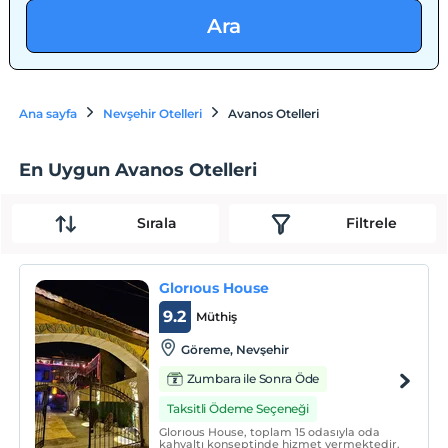
Ara
Ana sayfa
Nevşehir Otelleri
Avanos Otelleri
En Uygun Avanos Otelleri
Sırala
Filtrele
Glorıous House
9.2
Müthiş
Göreme, Nevşehir
Zumbara ile Sonra Öde
Taksitli Ödeme Seçeneği
Glorıous House, toplam 15 odasıyla oda
kahvaltı konseptinde hizmet vermektedir.