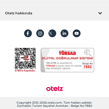
İştirak olun
ZPara Nedir?
Hemen tesisinizi ekleyin
Otelz hakkında
İletişim
Üye girişi
Villa/Daire ekleyin
Hakkımızda
Sıkça sorulan sorular
Hesap oluştur
Sürdürülebilirlik
Kişisel Verilerin Korunması
Koşullar ve şartlar
İşlem rehberi
Aydınlatma metni
Gizlilik politikaları
Yasal bilgiler
Çerez politikamız
Copyright 2012-2026 otelz.com. Tüm hakları saklıdır.
Domestic Turizm Seyahat Acentası - Belge No:7882