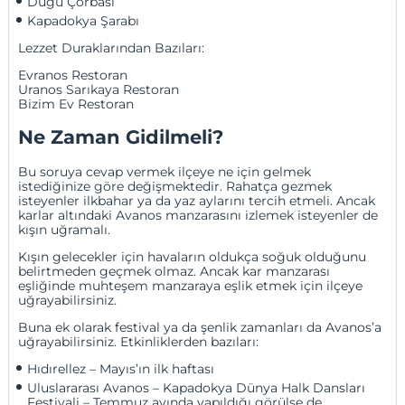
Düğü Çorbası
Kapadokya Şarabı
Lezzet Duraklarından Bazıları:
Evranos Restoran
Uranos Sarıkaya Restoran
Bizim Ev Restoran
Ne Zaman Gidilmeli?
Bu soruya cevap vermek ilçeye ne için gelmek
istediğinize göre değişmektedir. Rahatça gezmek
isteyenler ilkbahar ya da yaz aylarını tercih etmeli. Ancak
karlar altındaki Avanos manzarasını izlemek isteyenler de
kışın uğramalı.
Kışın gelecekler için havaların oldukça soğuk olduğunu
belirtmeden geçmek olmaz. Ancak kar manzarası
eşliğinde muhteşem manzaraya eşlik etmek için ilçeye
uğrayabilirsiniz.
Buna ek olarak festival ya da şenlik zamanları da Avanos’a
uğrayabilirsiniz. Etkinliklerden bazıları:
Hıdırellez – Mayıs’ın ilk haftası
Uluslararası Avanos – Kapadokya Dünya Halk Dansları 
Festivali – Temmuz ayında yapıldığı görülse de 