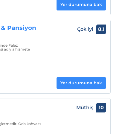
Yer durumuna bak
 & Pansiyon
Çok iyi
8.1
sinde Falez
i adıyla hizmete
Yer durumuna bak
Müthiş
10
işletmedir. Oda kahvaltı