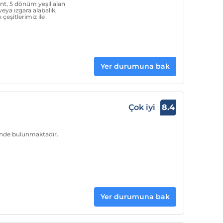
ant, 5 dönüm yeşil alan
eya ızgara alabalık,
çeşitlerimiz ile
Yer durumuna bak
Çok iyi
8.4
inde bulunmaktadır.
Yer durumuna bak