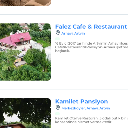
Falez Cafe & Restaurant
Arhavi, Artvin
16 Eylül 2017 tarihinde Artvin’in Arhavi ilçe
Cafe&Restaurant&Pansiyon-Arhavi işletmes
başladık.
Kamilet Pansiyon
Merkezköyler, Arhavi, Artvin
Kamilet Otel ve Restoran, 5 odalı butik bir 
konseptinde hizmet vermektedir.