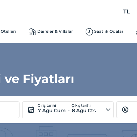
TL
Otelleri
Daireler & Villalar
Saatlik Odalar
 ve Fiyatları
Giriş tarihi
Çıkış tarihi
7 Ağu Cum
-
8 Ağu Cts