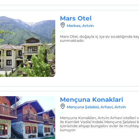
Mars Otel
Merkez, Artvin
Mars Otel, doğayla iç içe ev sıcaklığında ke
sunmaktadır.
Mençuna Konaklari
Mençuna Şelalesi, Arhavi, Artvin
Mençuna Konakları, Artvin Arhavi otelleri
ile Kamilet Vadisi'indeki Mençuna Şelalesi 
içerisinde ahşap bungalov evler ile muhteş
sunuyor.