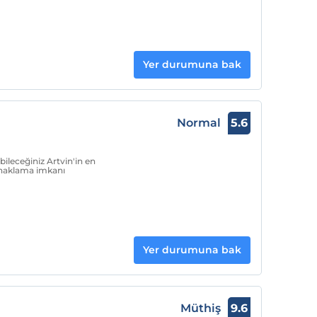
Yer durumuna bak
Normal
5.6
ileceğiniz Artvin'in en
konaklama imkanı
Yer durumuna bak
Müthiş
9.6