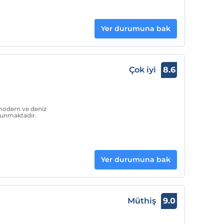
Yer durumuna bak
Çok iyi
8.6
 modern ve deniz
 sunmaktadır.
Yer durumuna bak
Müthiş
9.0