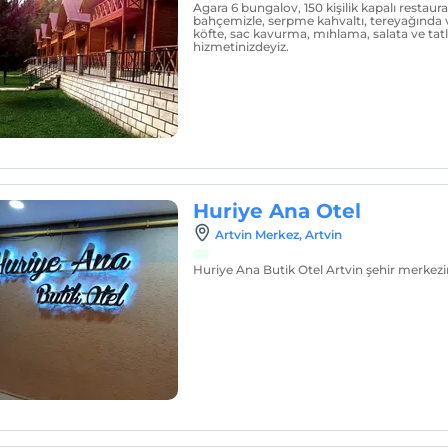
Agara 6 bungalov, 150 kişilik kapalı restaur
bahçemizle, serpme kahvaltı, tereyağında v
köfte, sac kavurma, mıhlama, salata ve tatlı 
hizmetinizdeyiz.
Huriye Ana Otel
Artvin Merkez, Artvin
Huriye Ana Butik Otel Artvin şehir merkez