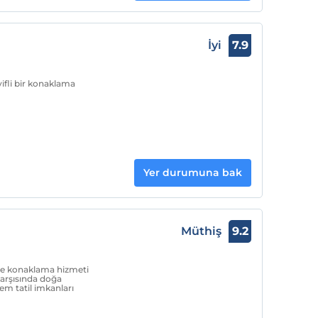
İyi
7.9
yifli bir konaklama
Yer durumuna bak
Müthiş
9.2
 ve konaklama hizmeti
karşısında doğa
em tatil imkanları