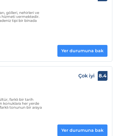
ı, gölleri, nehirleri ve
ma hizmeti vermektedir.
eniz tipi bir binada
Yer durumuna bak
Çok iyi
8.4
ltür, farklı bir tarih
len konuklara her yerde
farklı tonunun bir araya
Yer durumuna bak