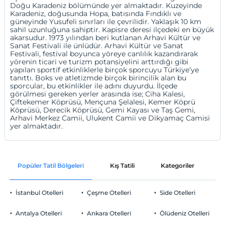
Doğu Karadeniz bölümünde yer almaktadır. Kuzeyinde
Karadeniz, doğusunda Hopa, batısında Fındıklı ve
güneyinde Yusufeli sınırları ile çevrilidir. Yaklaşık 10 km
sahil uzunluğuna sahiptir. Kapisre deresi ilçedeki en büyük
akarsudur. 1973 yılından beri kutlanan Arhavi Kültür ve
Sanat Festivali ile ünlüdür. Arhavi Kültür ve Sanat
Festivali, festival boyunca yöreye canlılık kazandırarak
yörenin ticari ve turizm potansiyelini arttırdığı gibi
yapılan sportif etkinliklerle birçok sporcuyu Türkiye’ye
tanıttı. Boks ve atletizmde birçok birincilik alan bu
sporcular, bu etkinlikler ile adını duyurdu. İlçede
görülmesi gereken yerler arasında ise; Ciha Kalesi,
Çiftekemer Köprüsü, Mençuna Şelalesi, Kemer Köprü
Köprüsü, Derecik Köprüsü, Gemi Kayası ve Taş Gemi,
Arhavi Merkez Camii, Ulukent Camii ve Dikyamaç Camisi
yer almaktadır.
Popüler Tatil Bölgeleri
Kış Tatili
Kategoriler
P
İstanbul Otelleri
Çeşme Otelleri
Side Otelleri
Antalya Otelleri
Ankara Otelleri
Ölüdeniz Otelleri