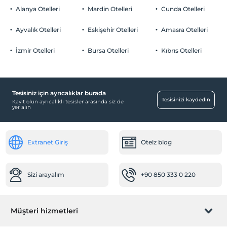
Alanya Otelleri
Mardin Otelleri
Cunda Otelleri
Ayvalık Otelleri
Eskişehir Otelleri
Amasra Otelleri
İzmir Otelleri
Bursa Otelleri
Kıbrıs Otelleri
Tesisiniz için ayrıcalıklar burada
Tesisinizi kaydedin
Kayıt olun ayrıcalıklı tesisler arasında siz de
yer alın
Extranet Giriş
Otelz blog
Sizi arayalım
+90 850 333 0 220
Müşteri hizmetleri