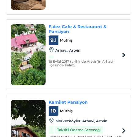
Falez Cafe & Restaurant &
Pansiyon
9.1
Müthiş
Arhavi, Artvin
16 Eylül 2017 tarihinde Artvin’in Arhavi
ilçesinde Falez
Cafe&Restaurant&Pansiyon-Arhavi
işletmesi adıyla hizmete başladık.
Kamilet Pansiyon
10
Müthiş
Merkezköyler, Arhavi, Artvin
Taksitli Ödeme Seçeneği