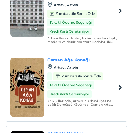
Arhavi, Artvin
Zumbara ile Sonra Öde
Taksitli Ödeme Seçeneği
Kredi Kartı Gerekmiyor
Arhavi Resort Hotel, birbirinden farklı şık,
modern ve deniz manzaralı odaları ile
keyifli bir konaklama sunmaktadır.
Osman Ağa Konağı
Arhavi, Artvin
Zumbara ile Sonra Öde
Taksitli Ödeme Seçeneği
Kredi Kartı Gerekmiyor
1897 yıllarında, Artvin'in Arhavi ilçesine
bağlı Dereüstü Köyü'nde; Osman Ağa
olarak bilenen ve köyün ileri gelen
büyüklerinden olan "Osman TORUNLAR",
Osman Ağa Konağının ilk temellerini
yöresel mimariye uygun olarak ve o yılların
daim ettiği imkanlarla