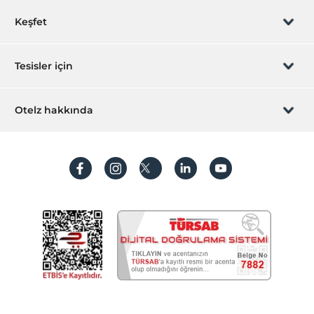
Rezervasyon yönet
Keşfet
Sizi arayalım
Hediye Kart
Tesisler için
İştirak olun
ZPara Nedir?
Hemen tesisinizi ekleyin
Otelz hakkında
İletişim
Üye girişi
Villa/Daire ekleyin
Hakkımızda
Sıkça sorulan sorular
Hesap oluştur
Sürdürülebilirlik
Kişisel Verilerin Korunması
Koşullar ve şartlar
İşlem rehberi
Aydınlatma metni
Gizlilik politikaları