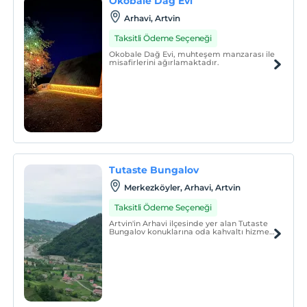
Okobale Dağ Evi
Arhavi, Artvin
Taksitli Ödeme Seçeneği
Okobale Dağ Evi, muhteşem manzarası ile
misafirlerini ağırlamaktadır.
Tutaste Bungalov
Merkezköyler, Arhavi, Artvin
Taksitli Ödeme Seçeneği
Artvin'in Arhavi ilçesinde yer alan Tutaste
Bungalov konuklarına oda kahvaltı hizmeti
sunmaktadır. Her sabah lezzetli tatlarla
donatılmış doyurucu bir kahvaltı servis
edilen tesiste toplamda 6 adet bungalov
yer almaktadır.