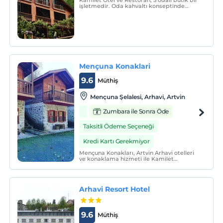
Kamilet Otel ve Restoran, 5 odalı butik bir
işletmedir. Oda kahvaltı konseptinde
hizmet vermektedir.
Mençuna Konaklari
9.6
Müthiş
Mençuna Şelalesi, Arhavi, Artvin
Zumbara ile Sonra Öde
Taksitli Ödeme Seçeneği
Kredi Kartı Gerekmiyor
Mençuna Konakları, Artvin Arhavi otelleri
ve konaklama hizmeti ile Kamilet
Vadisi'indeki Mençuna Şelalesi karşısında
doğa içerisinde ahşap bungalov evler ile
muhteşem tatil imkanları sunuyor.
Arhavi Resort Hotel
9.6
Müthiş