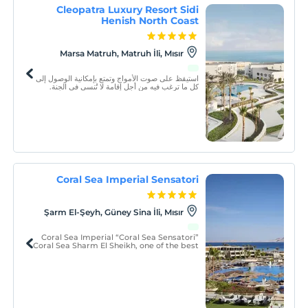
Cleopatra Luxury Resort Sidi
Henish North Coast
Marsa Matruh, Matruh İli, Mısır
استيقظ على صوت الأمواج وتمتع بإمكانية الوصول إلى
كل ما ترغب فيه من أجل إقامة لا تُنسى في الجنة.
Coral Sea Imperial Sensatori
Şarm El-Şeyh, Güney Sina İli, Mısır
Coral Sea Imperial “Coral Sea Sensatori”
Coral Sea Sharm El Sheikh, one of the best
Sharm El Sheikh luxury hotels, and a
comprehensive resort that comes with all
the possible attractions in one place,
complete with presenting them in the
most professiona