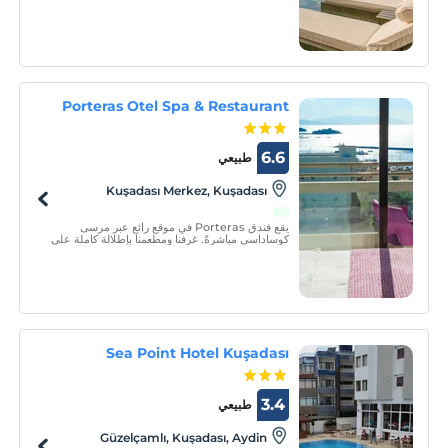
المتوسط لقضاء عطلة رومانسية قصيرة.
Porteras Otel Spa & Restaurant
6.6
طبيعي
Kuşadası Merkez, Kuşadası
يقع فندق Porteras في موقع رائع عبر مرسى
كوساداسي مباشرةً. غرفنا ومطعمنا بإطلالة كاملة على
البحر. يقدم فندقنا مفهوم المبيت والإفطار.
Sea Point Hotel Kuşadası
3.4
طبيعي
Güzelçamlı, Kuşadası, Aydin