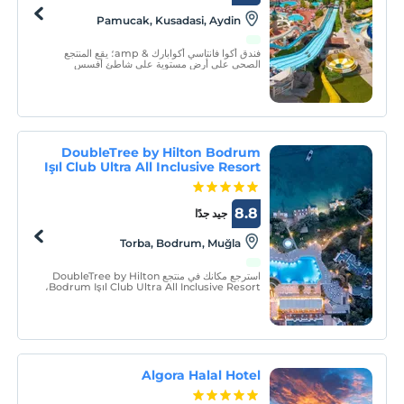
Pamucak, Kusadasi, Aydin
فندق أكوا فانتاسي أكوابارك & amp؛ يقع المنتجع
الصحي على أرض مستوية على شاطئ أفسس
المشهور عالميًا ، ويرحب بضيوفه في مفهوم شامل
كليًا.
DoubleTree by Hilton Bodrum
Işıl Club Ultra All Inclusive Resort
8.8
جيد جدًا
Torba, Bodrum, Muğla
استرجع مكانك في منتجع DoubleTree by Hilton
Bodrum Işıl Club Ultra All Inclusive Resort،
الذي ستجده في منطقة خضراء واسعة، واستمتع بحمام
شمسي باللون الأزرق.
Algora Halal Hotel