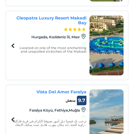
Cleopatra Luxury Resort Makadi
Bay
Hurgada, Kızıldeniz İli, Mısır
Located on one of the most enchanting
and unspoiled stretches of the Makadi
Bay coast, Cleopatra Luxury Resort
Makadi Bay is a luxury 5-star beach
property right on the Red Sea`s haven.
Vista Del Amor Faralya
9.7
مدهش
Faralya Köyü, Fethiye,Muğla
ترحب بك فيستا ديل أمور ضيوفنا الكرام في قرية فاراليا
، زاوية الجنة. إنه مكان مهرب هادئ حيث يمكنك الابتعاد
عن ضغوط المدينة الشديدة والحياة التجارية والاستمتاع
بغابات الزمرد والمياه الزرقاء الصافية للبحر الأبيض