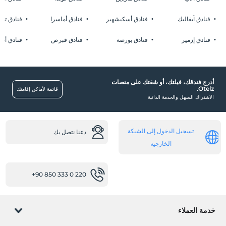
فنادق آيفاليك
فنادق أسكيشهير
فنادق أماسرا
فنادق تشا
فنادق إزمير
فنادق بورصة
فنادق قبرص
فنادق أضن
أدرج فندقك، فيلتك، أو شقتك على منصات
Otelz.
قائمة لأماكن إقامتك
الاشتراك السهل والخدمة الذاتية
تسجيل الدخول إلى الشبكة
دعنا نتصل بك
الخارجية
+90 850 333 0 220
خدمة العملاء