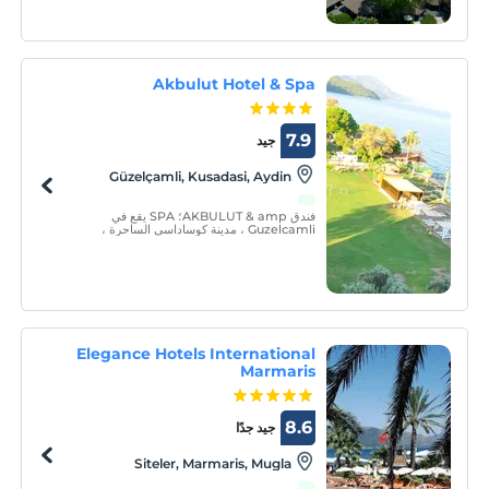
منتجع لا غنى عنه لقضاء العطلة بسبب مدينته وموقعه.
Akbulut Hotel & Spa
7.9
جيد
Güzelçamli, Kusadasi, Aydin
فندق AKBULUT & amp؛ SPA يقع في
Guzelcamli ، مدينة كوساداسي الساحرة ،
Akbulut Hotel & amp؛ amp؛ تم افتتاح المنتجع
الصحي في يوليو 2009.
Elegance Hotels International
Marmaris
8.6
جيد جدًا
Siteler, Marmaris, Mugla