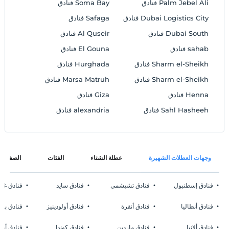
Palm Jebel Ali فنادق
Soma Bay فنادق
Dubai Logistics City فنادق
Safaga فنادق
Dubai South فنادق
Al Quseir فنادق
sahab فنادق
El Gouna فنادق
Sharm el-Sheikh فنادق
Hurghada فنادق
Sharm el-Sheikh فنادق
Marsa Matruh فنادق
Henna فنادق
Giza فنادق
Sahl Hasheeh فنادق
alexandria فنادق
وجهات العطلات الشهيرة
عطلة الشتاء
الفئات
الصفحات
فنادق إسطنبول
فنادق تشيشمي
فنادق سايد
فنادق غا
فنادق أنطاليا
فنادق أنقرة
فنادق أولودينيز
فنادق بوز
فنادق ألانيا
فنادق ماردين
فنادق كوندا
فنادق أدر