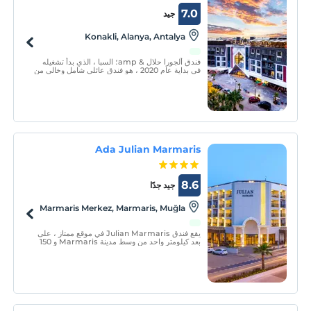
7.0
جيد
Konakli, Alanya, Antalya
فندق ألجورا حلال & amp؛ السبا ، الذي بدأ تشغيله
في بداية عام 2020 ، هو فندق عائلي شامل وخالي من
الكحول. يقدم تجربة إجازة رائعة في 164 غرفة وجناحًا
فاخرًا بأحجام مختلفة ، بتصميم يعطي الأولوية لراحة
النزيل.
Ada Julian Marmaris
8.6
جيد جدًا
Marmaris Merkez, Marmaris, Muğla
يقع فندق Julian Marmaris في موقع ممتاز ، على
بعد كيلومتر واحد من وسط مدينة Marmaris و 150
متر فقط من الشاطئ العام. يتكون Julian
Marmaris من 96 غرفة و 86 غرفة قياسية و 10
غرف ديلوكس.