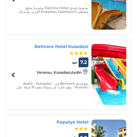
يحتضنك فندق Palmira Hotel مباشرةً بخليج
وشاطئ Kuşadası Güzelçamlı الفريد. يقدم لك
فندقنا الإجازة التي كنت تنتظرها طوال الصيف بغرفه
المفيدة للغاية وذات التصميم الحديث ، والهندسة
المعمارية الأنيقة ، وقوائم الطعام من المأكولات المحلية
والعالمية.
Belmare Hotel Kusadasi
7.2
جيد
Yavansu, Kusadasi,Aydin
يقع فندق Belmare في Aydin ، Kusadasi -
Yavansu ، وهو عبارة عن منشأة تضم 91 غرفة على
بعد 650 مترًا من البحر. يقدم فندق Belmare ، الذي
يخدم ضيوفه في النظام الشامل كليًا ، المشروبات
الكحولية المحلية وغير الكحولية مجانًا بين الساعة 10:00
حتي 23:00.
Papatya Hotel