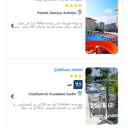
Kestel, Alanya, Antalya
تم إنشاء المنشأة على مساحة 3000 م 2. في غرف
المرافق ، والتي تقدم الخدمة بإجمالي 100 غرفة ، حيث
يتم الحفاظ على الراحة والأناقة في المقدمة ؛ إنه يوفر
العديد من المرافق مثل التلفاز وبار صغير وتليفون
وانترنت لاسلكى وحمام ومرحاض ومجفف شعر.
Çidihan Hotel
7.1
جيد
Güzelçamli, Kusadasi, Aydin
يقع فندق Çidihan على بعد 23 كم من كوساداسي ، و
500 متر من الحديقة الوطنية ، و 95 كم من مطار
إزمير. بعيد يتسع فندقنا لـ 56 غرفة وجناحين و 116
سريراً. كل الغرف تحتوى على بالكون وحمام ومجفف
شعر وبث فضائى وتلفاز وتليفون مباشر وموسيقى
وتكييف سبليت.