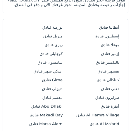
إجازات رخيصة وفنادق المدينة، احجز غرفتك الآن وادفع في الفندق.
أنطاليا فنادق
بورصة فنادق
إسطنبول فنادق
ميرتل فنادق
موغلا فنادق
ريزي فنادق
إزمير فنادق
كوجايلي فنادق
باليكسير فنادق
سامسون فنادق
نفسهير فنادق
اسكي شهير فنادق
كاناكالي فنادق
Girne فنادق
ذهني فنادق
دنيزلي فنادق
طرابزون فنادق
مقسم فنادق
أنقرة فنادق
Abu Dhabi فنادق
Al Hamra Village فنادق
Makadi Bay فنادق
Al Ma'arid فنادق
Marsa Alam فنادق