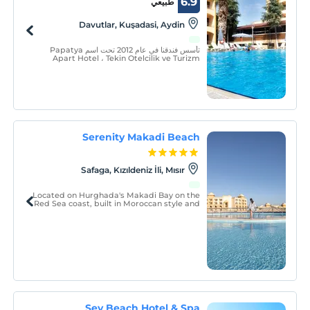
6.9
طبيعي
Davutlar, Kuşadasi, Aydin
تأسس فندقنا في عام 2012 تحت اسم Papatya
Apart Hotel ، Tekin Otelcilik ve Turizm
İşletmeleri A.Ş.
Serenity Makadi Beach
Safaga, Kızıldeniz İli, Mısır
Located on Hurghada's Makadi Bay on the
Red Sea coast, built in Moroccan style and
surrounded by lush gardens, Serenity
Makadi Beach offers a relaxing holiday
spirit combined with the warmth of
Egyptian hospitality.
Sey Beach Hotel & Spa