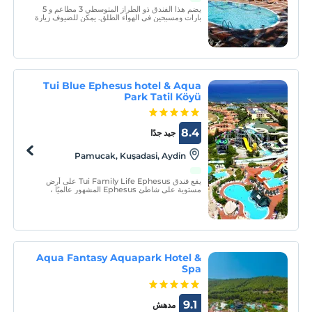
يضم هذا الفندق ذو الطراز المتوسطي 3 مطاعم و 5
بارات ومسبحين في الهواء الطلق. يمكن للضيوف زيارة
مركز السبا أو أخذ دورة في الغوص أو الاستمتاع
بالشمس على التراس الشمسي على الشاطئ.
Tui Blue Ephesus hotel & Aqua
Park Tatil Köyü
8.4
جيد جدًا
Pamucak, Kuşadasi, Aydin
يقع فندق Tui Family Life Ephesus على أرض
مستوية على شاطئ Ephesus المشهور عالميًا ،
ويرحب بضيوفه في مفهوم شامل كليًا.
Aqua Fantasy Aquapark Hotel &
Spa
9.1
مدهش