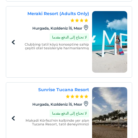
Meraki Resort (Adults Only)
Hurgada, Kızıldeniz İli, Mısır
لا تحتاج إلى الدفع مقدما
Clubbing tatil köyü konseptine sahip
çeşitli otel tesisleriyle harmanlanmış
boho-chic ortam ve eklektik atmosfer
sayesinde Mısır konukseverliğini
deneyimleyebilirsiniz. Özel kumsal
doğrudan Kızıldeniz kıyısında dinlenme
imkanı sunmaktadır.
Sunrise Tucana Resort
Hurgada, Kızıldeniz İli, Mısır
لا تحتاج إلى الدفع مقدما
Makadi Körfezi'nin kalbinde yer alan
Tucana Resort, tatil deneyiminizi
geliştirmek için bir dizi eşsiz, sofistike
tesis ve olanakla birlikte estetiği olan kıyı
tasarımına sahiptir