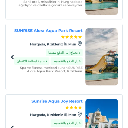
Sahil oteli, misafirlerini Hurghada'da
ağırlıyor ve özellikle çocuklu ebeveynler
için keyifli bir konaklama için tüm koşulları
sunuyor.
SUNRISE Alora Aqua Park Resort
Hurgada, Kızıldeniz İli, Mısır
لا تحتاج إلى الدفع مقدما
خيار الدفع بالتقسيط
لا حاجة لبطاقة الائتمان
Spa ve fitness merkezi sunan SUNRISE
Alora Aqua Park Resort, Kızıldeniz
Bölgesi'ndeki Hurghada'da, sahile 3,2 km
uzaklıkta yer almaktadır .
Sunrise Aqua Joy Resort
Hurgada, Kızıldeniz İli, Mısır
خيار الدفع بالتقسيط