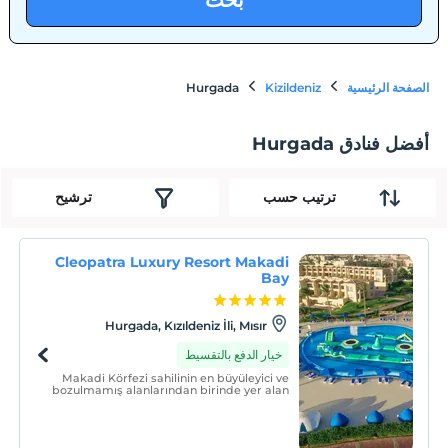
بحث
الصفحة الرئيسية
Kizildeniz
Hurgada
أفضل فنادق Hurgada
ترتيب حسب
ترشيح
Cleopatra Luxury Resort Makadi
Bay
Hurgada, Kızıldeniz İli, Mısır
خيار الدفع بالتقسيط
Makadi Körfezi sahilinin en büyüleyici ve
bozulmamış alanlarından birinde yer alan
Cleopatra Luxury Resort Makadi Bay,
Kızıldeniz'in cenneti üzerinde yer alan 5
yıldızlı lüks bir plaj tesisidir.