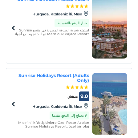
Hurgada, Kızıldeniz İli, Mısır
خيار الدفع بالتقسيط
استمتع بتجربة الضيافة المصرية في منتجع Sunrise
Mamlouk Palace Resort ذو الـ 5 نجوم، مع أجواء
عائلية خاصة وأجواء ودية ووسائل راحة فندقية. يوفر
الشاطئ الرملي الخاص ساعات من الاسترخاء مباشرة
على البحر الأحمر.
Sunrise Holidays Resort (Adults
Only)
9.0
مدهش
Hurgada, Kızıldeniz İli, Mısır
لا تحتاج إلى الدفع مقدما
Mısır'ın ilk Yetişkinlere Özel Resort'u olan
Sunrise Holidays Resort, özel bir plaj
lagünü üzerinde yer almakta olup cennet
gibi deniz manzarasıyla gençleştirici tatil
deneyimini zenginleştirmektedir.