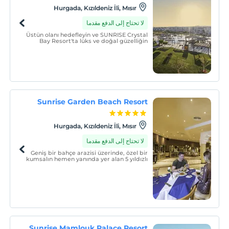
Hurgada, Kızıldeniz İli, Mısır
لا تحتاج إلى الدفع مقدما
Üstün olanı hedefleyin ve SUNRISE Crystal
Bay Resort'ta lüks ve doğal güzelliğin
buluştuğu unutulmaz bir tatil yaşayın.
Zarif malzemelerin seçildiği zarif modern
mimari, şık bir atmosfer sağlar.
Sunrise Garden Beach Resort
Hurgada, Kızıldeniz İli, Mısır
لا تحتاج إلى الدفع مقدما
Geniş bir bahçe arazisi üzerinde, özel bir
kumsalın hemen yanında yer alan 5 yıldızlı
zarif bir tatil köyü.
Sunrise Mamlouk Palace Resort