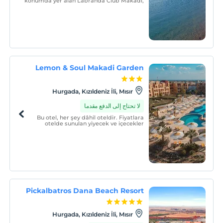
konumda yer alan Labranda Club Makadi,
339 odası otelin yüzme havuzlarına,
bahçelerine veya özel plajına
bakmaktadır.
Lemon & Soul Makadi Garden
Hurgada, Kızıldeniz İli, Mısır
لا تحتاج إلى الدفع مقدما
Bu otel, her şey dâhil oteldir. Fiyatlara
otelde sunulan yiyecek ve içecekler
dâhildir. Bazı restoranlarda, özel yemekler
ve yemek çeşitleri, bazı içecekler ve diğer
hizmetler için ücret alınabilir.
Pickalbatros Dana Beach Resort
Hurgada, Kızıldeniz İli, Mısır