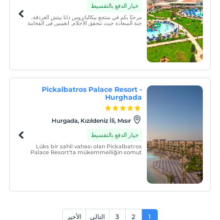
خيار الدفع بالتقسيط
مرحبًا بكم في منتجع بيكالباتروس دانا بيتش الغردقة،
جنة السعادة حيث تتحقق الأحلام. انغمس في الفخامة
والأناقة عندما تستيقظ على مناظر البحر الأحمر الخلابة
من غرف فندقك المصممة بأناقة.
Pickalbatros Palace Resort -
Hurghada
Hurgada, Kızıldeniz İli, Mısır
خيار الدفع بالتقسيط
Lüks bir sahil vahası olan Pickalbatros
Palace Resort'ta mükemmelliğin somut
örneğini deneyimleyin. Kendine özgü
mimarisi, sıcak konukseverliği ve
muhteşem konaklama birimleriyle beş
yıldızlı Hurghada tesisimiz mükemmellik
standardını sunmaktadır.
1
2
3
التالي
الأخير