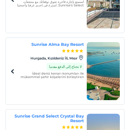
استمتع بإجازة فاخرة تفوق توقعاتك مع منتجعات
Sunrise's Select. استرخ في إحدى غرفنا وأجنحتنا
الفسيحة، المصممة بأناقة لتناسب ذوقك.
Sunrise Alma Bay Resort
Hurgada, Kızıldeniz İli, Mısır
لا تحتاج إلى الدفع مقدما
İdeal deniz kenarı konumları ile
mükemmel şehir köşelerini birleştiren
noktaları bulma konusunda büyük bir
yetenek ve olağanüstü deneyime sahip
olan Sunrise Resorts and Cruises, grubun
Hurghada'daki en yeni projesi olan
SUNRISE Alma Bay Resort'un açılışı
Sunrise Grand Select Crystal Bay
Resort