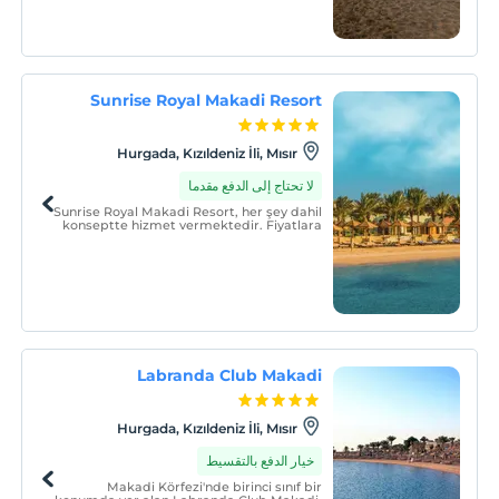
Sunrise Royal Makadi Resort
Hurgada, Kızıldeniz İli, Mısır
لا تحتاج إلى الدفع مقدما
Sunrise Royal Makadi Resort, her şey dahil
konseptte hizmet vermektedir. Fiyatlara
otelde sunulan yiyecek ve içecekler
dâhildir. Bazı restoranlarda, özel yemekler
ve yemek çeşitleri, bazı içecekler ve diğer
hizmetler için ücret alınabilir.
Labranda Club Makadi
Hurgada, Kızıldeniz İli, Mısır
خيار الدفع بالتقسيط
Makadi Körfezi'nde birinci sınıf bir