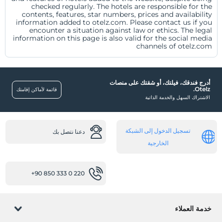
checked regularly. The hotels are responsible for the
contents, features, star numbers, prices and availability
خدمة العملاء
information added to otelz.com. Please contact us if you
encounter a situation against law or ethics. The legal
information on this page is also valid for the social media
اتصال
مركز الصحافة
channels of otelz.com
دليل اتباع الخطوات
نحن في الصحافة
أسئلة متداولة
أدرج فندقك، فيلتك، أو شقتك على منصات
مكتبة الوسائط
أسئلة متداولة
Otelz.
معلومات الشركات
قائمة لأماكن إقامتك
الاشتراك السهل والخدمة الذاتية
المعلومات القانونية
تسجيل الدخول إلى الشبكة
دعنا نتصل بك
سياسات الخصوصية
الخارجية
سياسة ملفات تعريف الارتباط الخاصة بنا
+90 850 333 0 220
الشروط والأحكام
نص التوضيح
خدمة العملاء
نص المعلومات الأولية للمستهلك