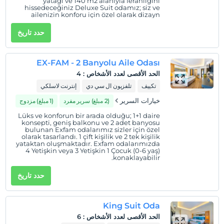
yatağı ve 140 m2 alanıyla ferahlığını
hissedeceğiniz Deluxe Suit odamız; siz ve
ailenizin konforu için özel olarak dizayn
edildi.
حدد تاريخ
EX-FAM - 2 Banyolu Aile Odası
الحد الأقصى لعدد الأشخاص
:
4
تكييف
تلفزيون ال سي دي
إنترنت لاسلكي
خيارات السرير
(2 مبلغ) سرير مفرد
(1 مبلغ) مزدوج
Lüks ve konforun bir arada olduğu; 1+1 daire
konsepti, geniş balkonu ve 2 adet banyosu
bulunan Exfam odalarımız sizler için özel
olarak tasarlandı. 1 çift kişilik ve 2 tek kişilik
yataktan oluşmaktadır. Exfam odalarımızda
4 Yetişkin veya 3 Yetişkin 1 Çocuk (0-6 yaş)
konaklayabilir.
حدد تاريخ
King Suit Oda
الحد الأقصى لعدد الأشخاص
:
6