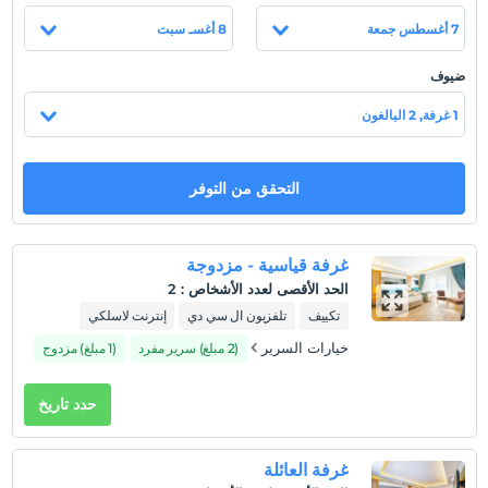
مزودة بمعدات مثالية. اختر أفضل ما يناسبك من غرفنا وأجنحتنا
المختلفة ، وخذ قسطًا من الراحة.
7 أغسطس جمعة
8 أغسـ سبت
ضيوف
موقع
1 غرفة, 2 البالغون
يتمتع فندقنا بموقع رائع في منطقة كوناكلي السياحية. 200 متر عن
البحر ، 10 دقائق إلى مركز ألانيا ، 55 كم إلى مطار غازي باشا و 110
التحقق من التوفر
كم إلى مطار أنطاليا.
غرفة قياسية - مزدوجة
عرض على الخريطة
الحد الأقصى لعدد الأشخاص
:
2
تكييف
تلفزيون ال سي دي
إنترنت لاسلكي
خيارات السرير
(2 مبلغ) سرير مفرد
(1 مبلغ) مزدوج
سياسات الفندق
تسجيل الوصول
حدد تاريخ
بعد 14:00
تسجيل المغادرة
غرفة العائلة
قبل 12:00