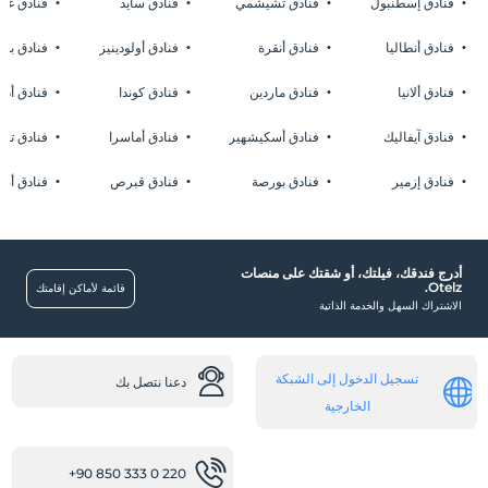
فنادق إسطنبول
فنادق تشيشمي
فنادق سايد
فنادق غا
ممنوع التدخين في الغرفة
موقف سيارات
طفل (أطفال)
فنادق أنطاليا
فنادق أنقرة
فنادق أولودينيز
فنادق بوز
الأطفال الرضع حتى سن 2 مجانيون.
مجانا موقف عام
1 الطفل (الأطفال) الذين تقل أعمارهم عن 6 مجانيون لكل غرفة
فنادق ألانيا
فنادق ماردين
فنادق كوندا
فنادق أدر
موقف سيارات (في الموقع)
فنادق آيفاليك
فنادق أسكيشهير
فنادق أماسرا
فنادق تشا
انقر لرؤية ملاحظات خاصة.
فنادق إزمير
فنادق بورصة
فنادق قبرص
فنادق أضن
غرف
غرف عائلية
أدرج فندقك، فيلتك، أو شقتك على منصات
طفل
Otelz.
قائمة لأماكن إقامتك
الاشتراك السهل والخدمة الذاتية
تجمع للأطفال
وسائل النقل
تسجيل الدخول إلى الشبكة
دعنا نتصل بك
خدمة نقل المطار (مدفوعة)
الخارجية
عاجز
المدخل الرئيسي مسطح
+90 850 333 0 220