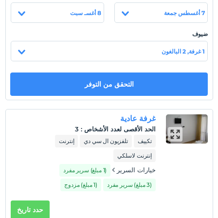
معايير الطعام الحلال. من الملائم جدًا الوصول إلى فندقنا بالسيارة
7 أغسطس جمعة
8 أغسـ سبت
الخاصة والحافلة والمطار. 70 م. يقع الشريط الرملي على مسافة
قريبة من شاطئ العلم الأزرق. (200mt.) يمكنك قضاء إجازتك مع
ضيوف
أحبائك وعائلتك بطريقة سلمية وآمنة ومريحة مع مسبحين للأطفال
لسيدة ورجل وملعب. مطعمنا الداخلي والخارجي في خدمتك مع 2 بار
1 غرفة, 2 البالغون
فيتامين ، سواء في المنظمات الجماعية أو في حفلات الزفاف
والدعوات.
التحقق من التوفر
موقع
يقع فندقنا على بعد 100 كم من إزمير. 90 كم من مطار إزمير عدنان
مندريس. يبعد عن كوساداسي وسوك 17 كم ، ويبعد مسافة رحلة ليوم
غرفة عادية
واحد إلى الأماكن التاريخية والسياحية مثل باموكالي ، الحديقة الوطنية
الحد الأقصى لعدد الأشخاص
:
3
، أفسس ، مريم العذراء ، شيرينس ، كهف زيوس.
تكييف
تلفزيون ال سي دي
إنترنت
شاطئ
إنترنت لاسلكي
يقع على بعد 200 متر من الشاطئ.
خيارات السرير
(1 مبلغ) سرير مفرد
(3 مبلغ) سرير مفرد
(1 مبلغ) مزدوج
عرض على الخريطة
حدد تاريخ