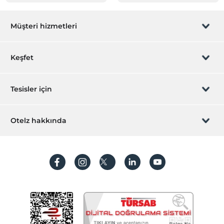
Müşteri hizmetleri
Rezervasyon yönet
Keşfet
Sizi arayalım
Hediye Kart
Tesisler için
İştirak olun
ZPara Nedir?
Hemen tesisinizi ekleyin
Otelz hakkında
İletişim
Üye girişi
Villa/Daire ekleyin
Hakkımızda
Sıkça sorulan sorular
Hesap oluştur
Sürdürülebilirlik
Kişisel Verilerin Korunması
Koşullar ve şartlar
İşlem rehberi