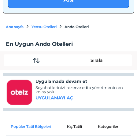
Ara
Ana sayfa
Yeosu Otelleri
Ando Otelleri
En Uygun Ando Otelleri
Sırala
Uygulamada devam et
Seyahatlerinizi rezerve edip yönetmenin en
kolay yolu
UYGULAMAYI AÇ
Popüler Tatil Bölgeleri
Kış Tatili
Kategoriler
P