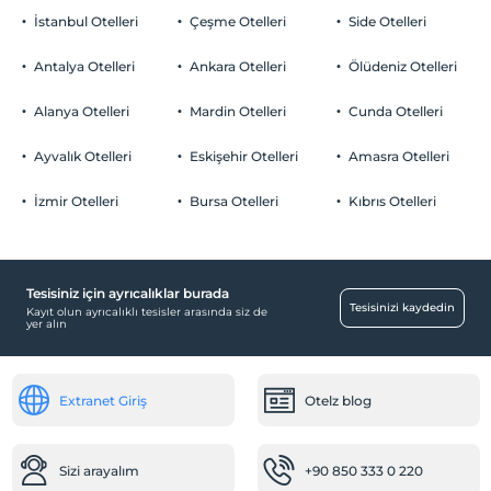
İstanbul Otelleri
Çeşme Otelleri
Side Otelleri
Antalya Otelleri
Ankara Otelleri
Ölüdeniz Otelleri
Alanya Otelleri
Mardin Otelleri
Cunda Otelleri
Ayvalık Otelleri
Eskişehir Otelleri
Amasra Otelleri
İzmir Otelleri
Bursa Otelleri
Kıbrıs Otelleri
Tesisiniz için ayrıcalıklar burada
Tesisinizi kaydedin
Kayıt olun ayrıcalıklı tesisler arasında siz de
yer alın
Extranet Giriş
Otelz blog
Sizi arayalım
+90 850 333 0 220