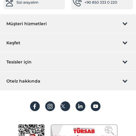
Sizi arayalım
+90 850 333 0 220
Müşteri hizmetleri
Rezervasyon yönet
Keşfet
Sizi arayalım
Hediye Kart
Tesisler için
İştirak olun
ZPara Nedir?
Hemen tesisinizi ekleyin
Otelz hakkında
İletişim
Üye girişi
Villa/Daire ekleyin
Hakkımızda
Sıkça sorulan sorular
Hesap oluştur
Sürdürülebilirlik
Kişisel Verilerin Korunması
Koşullar ve şartlar
İşlem rehberi