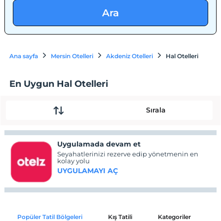
Ara
Ana sayfa
Mersin Otelleri
Akdeniz Otelleri
Hal Otelleri
En Uygun Hal Otelleri
Sırala
Uygulamada devam et
Seyahatlerinizi rezerve edip yönetmenin en
kolay yolu
UYGULAMAYI AÇ
Popüler Tatil Bölgeleri
Kış Tatili
Kategoriler
P