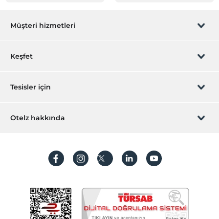
Müşteri hizmetleri
Rezervasyon yönet
Keşfet
Sizi arayalım
Hediye Kart
Tesisler için
İştirak olun
ZPara Nedir?
Hemen tesisinizi ekleyin
Otelz hakkında
İletişim
Üye girişi
Villa/Daire ekleyin
Hakkımızda
Sıkça sorulan sorular
Hesap oluştur
Sürdürülebilirlik
Kişisel Verilerin Korunması
Koşullar ve şartlar
İşlem rehberi