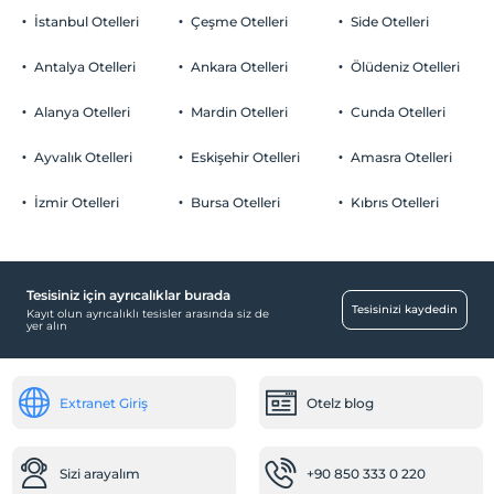
İstanbul Otelleri
Çeşme Otelleri
Side Otelleri
Antalya Otelleri
Ankara Otelleri
Ölüdeniz Otelleri
Alanya Otelleri
Mardin Otelleri
Cunda Otelleri
Ayvalık Otelleri
Eskişehir Otelleri
Amasra Otelleri
İzmir Otelleri
Bursa Otelleri
Kıbrıs Otelleri
Tesisiniz için ayrıcalıklar burada
Tesisinizi kaydedin
Kayıt olun ayrıcalıklı tesisler arasında siz de
yer alın
Extranet Giriş
Otelz blog
Sizi arayalım
+90 850 333 0 220