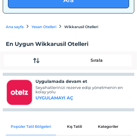
Ara
Ana sayfa
Yesan Otelleri
Wikkarusil Otelleri
En Uygun Wikkarusil Otelleri
Sırala
Uygulamada devam et
Seyahatlerinizi rezerve edip yönetmenin en
kolay yolu
UYGULAMAYI AÇ
Popüler Tatil Bölgeleri
Kış Tatili
Kategoriler
P