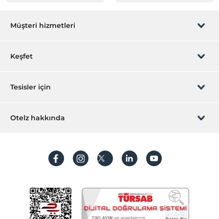
Müşteri hizmetleri
Rezervasyon yönet
Keşfet
Sizi arayalım
Hediye Kart
Tesisler için
İştirak olun
ZPara Nedir?
Hemen tesisinizi ekleyin
Otelz hakkında
İletişim
Üye girişi
Villa/Daire ekleyin
Hakkımızda
Sıkça sorulan sorular
Hesap oluştur
Sürdürülebilirlik
Kişisel Verilerin Korunması
Koşullar ve şartlar
İşlem rehberi