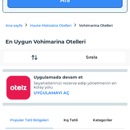
Ara
Ana sayfa
Haute-Matsiatra Otelleri
Vohimarina Otelleri
En Uygun Vohimarina Otelleri
Sırala
Uygulamada devam et
Seyahatlerinizi rezerve edip yönetmenin en
kolay yolu
UYGULAMAYI AÇ
Popüler Tatil Bölgeleri
Kış Tatili
Kategoriler
P