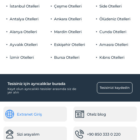
İstanbul Otelleri
Çeşme Otelleri
Side Otelleri
Antalya Otelleri
Ankara Otelleri
Ölüdeniz Otelleri
Alanya Otelleri
Mardin Otelleri
Cunda Otelleri
Ayvalık Otelleri
Eskişehir Otelleri
Amasra Otelleri
İzmir Otelleri
Bursa Otelleri
Kıbrıs Otelleri
Tesisiniz için ayrıcalıklar burada
Tesisinizi kaydedin
Kayıt olun ayrıcalıklı tesisler arasında siz de
yer alın
Extranet Giriş
Otelz blog
Sizi arayalım
+90 850 333 0 220