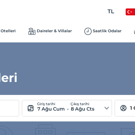
TL
Otelleri
Daireler & Villalar
Saatlik Odalar
eri
Giriş tarihi
Çıkış tarihi
7 Ağu Cum
-
8 Ağu Cts