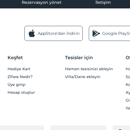
Rezervasyon yönet
İletişim
AppStore'dan İndirin
Google PlaySt
Keşfet
Tesisler için
O
Hediye Kart
Hemen tesisinizi ekleyin
H
ZPara Nedir?
Villa/Daire ekleyin
Sü
Üye girişi
Ko
Hesap oluştur
Ay
Gi
Ya