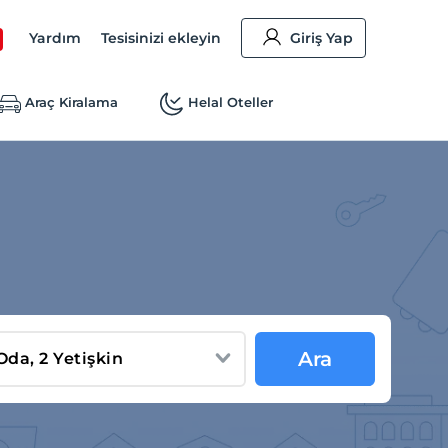
Yardım
Tesisinizi ekleyin
Giriş Yap
Araç Kiralama
Helal Oteller
Ara