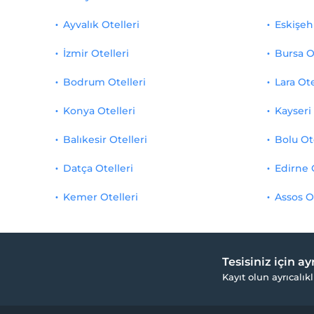
Ayvalık Otelleri
Eskişehi
İzmir Otelleri
Bursa O
Bodrum Otelleri
Lara Ote
Konya Otelleri
Kayseri 
Balıkesir Otelleri
Bolu Ot
Datça Otelleri
Edirne 
Kemer Otelleri
Assos O
Tesisiniz için a
Kayıt olun ayrıcalıkl