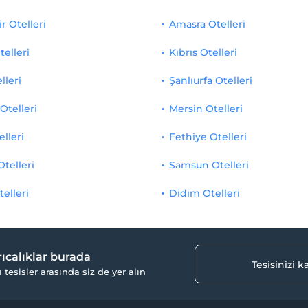
r Otelleri
Amasra Otelleri
telleri
Kıbrıs Otelleri
lleri
Şanlıurfa Otelleri
Otelleri
Mersin Otelleri
elleri
Fethiye Otelleri
Otelleri
Samsun Otelleri
telleri
Didim Otelleri
yrıcalıklar burada
Tesisinizi 
ı tesisler arasında siz de yer alın