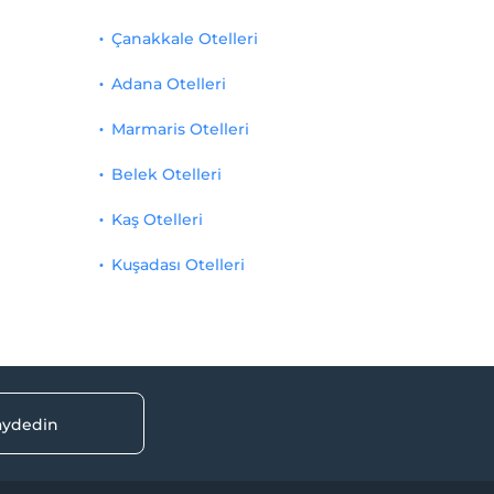
Çanakkale Otelleri
Adana Otelleri
Marmaris Otelleri
Belek Otelleri
Kaş Otelleri
Kuşadası Otelleri
kaydedin