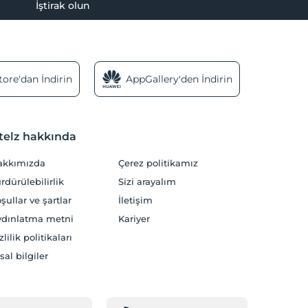
İştirak olun
ore'dan İndirin
AppGallery'den İndirin
telz hakkında
akkımızda
Çerez politikamız
rdürülebilirlik
Sizi arayalım
şullar ve şartlar
İletişim
dınlatma metni
Kariyer
zlilik politikaları
sal bilgiler