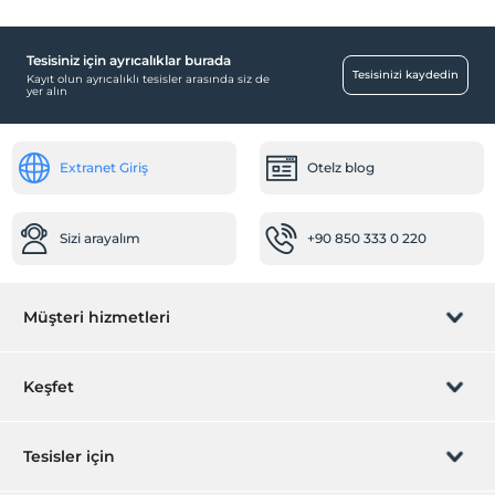
Tesisiniz için ayrıcalıklar burada
Tesisinizi kaydedin
Kayıt olun ayrıcalıklı tesisler arasında siz de
yer alın
Extranet Giriş
Otelz blog
Sizi arayalım
+90 850 333 0 220
Müşteri hizmetleri
Rezervasyon yönet
Keşfet
Sizi arayalım
Hediye Kart
Tesisler için
İştirak olun