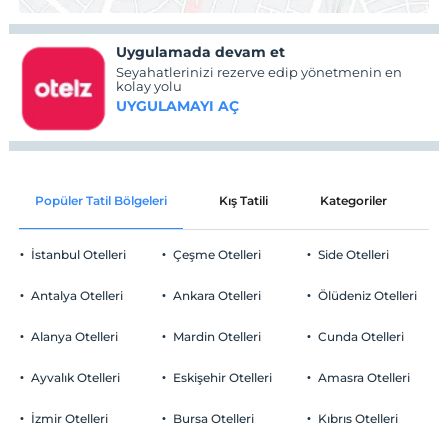
Uygulamada devam et
Seyahatlerinizi rezerve edip yönetmenin en
kolay yolu
UYGULAMAYI AÇ
Popüler Tatil Bölgeleri
Kış Tatili
Kategoriler
P
İstanbul Otelleri
Çeşme Otelleri
Side Otelleri
Antalya Otelleri
Ankara Otelleri
Ölüdeniz Otelleri
Alanya Otelleri
Mardin Otelleri
Cunda Otelleri
Ayvalık Otelleri
Eskişehir Otelleri
Amasra Otelleri
İzmir Otelleri
Bursa Otelleri
Kıbrıs Otelleri