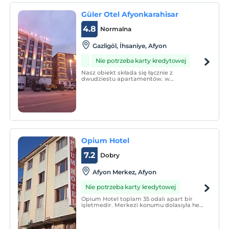
Güler Otel Afyonkarahisar
4.8
Normalna
Gazligöl, İhsaniye, Afyon
Nie potrzeba karty kredytowej
Nasz obiekt składa się łącznie z
dwudziestu apartamentów. w
mieszkaniach; Wi-Fi, TV, kanały
satelitarne, grupa siedząca, lodówka,
czajnik, kuchenka, kuchnia, naczynia
kuchenne, zastawa stołowa, stół jadalny,
łazienka, prysznic, udogodnienia, są
dostępne.
Opium Hotel
7.2
Dobry
Afyon Merkez, Afyon
Nie potrzeba karty kredytowej
Opium Hotel toplam 35 odalı apart bir
işletmedir. Merkezi konumu dolasıyla hem
tatil hem iş konaklamalarınızda avantaj
sağlar.