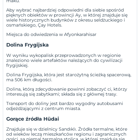
maku.
Aby wybrać najbardziej odpowiedni dla siebie spośród
pięknych obiektów w prowincji Ay, w której znajduje się
wiele historycznych budynków z okresu seldżuckiego i
osmańskiego,
Çay Hotels
.
Miejsca do odwiedzenia w Afyonkarahisar
Dolina Frygijska
W wyniku wykopalisk przeprowadzonych w regionie
znaleziono wiele artefaktów należących do cywilizacji
frygijskiej.
Dolina Frygijska, która jest starożytną ścieżką spacerową,
ma 506 km długości.
Dolina, którą zdecydowanie powinni zobaczyć ci, którzy
interesują się zabytkami; składa się z głównej trasy.
Transport do doliny jest bardzo wygodny autobusami
odjeżdżającymi z centrum miasta.
Gorące źródła Hüdai
Znajduje się w dzielnicy Sandıklı. Źródła termalne, które
od wieków leczą mieszkańców regionu i zagranicznych
gości, są niemal termalną stolicą, w której znajdują się