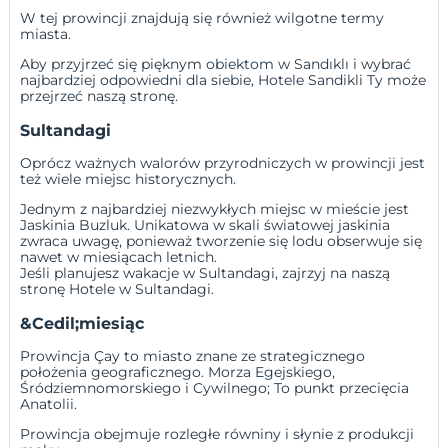
W tej prowincji znajdują się również wilgotne termy
miasta.
Aby przyjrzeć się pięknym obiektom w Sandıklı i wybrać
najbardziej odpowiedni dla siebie,
Hotele Sandikli
Ty może
przejrzeć naszą stronę.
Sultandagi
Oprócz ważnych walorów przyrodniczych w prowincji jest
też wiele miejsc historycznych.
Jednym z najbardziej niezwykłych miejsc w mieście jest
Jaskinia Buzluk. Unikatowa w skali światowej jaskinia
zwraca uwagę, ponieważ tworzenie się lodu obserwuje się
nawet w miesiącach letnich.
Jeśli planujesz wakacje w Sultandagi, zajrzyj na naszą
stronę
Hotele w Sultandagi
.
&Cedil;miesiąc
Prowincja Çay to miasto znane ze strategicznego
położenia geograficznego. Morza Egejskiego,
Śródziemnomorskiego i Cywilnego; To punkt przecięcia
Anatolii.
Prowincja obejmuje rozległe równiny i słynie z produkcji