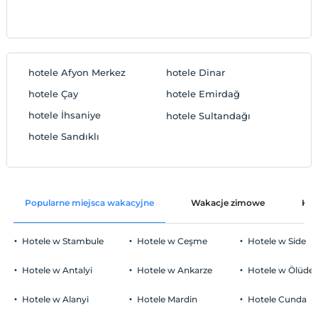
hotele Afyon Merkez
hotele Dinar
hotele Çay
hotele Emirdağ
hotele İhsaniye
hotele Sultandağı
hotele Sandıklı
Popularne miejsca wakacyjne
Wakacje zimowe
Kat
Hotele w Stambule
Hotele w Ceşme
Hotele w Side
Hotele w Antalyi
Hotele w Ankarze
Hotele w Ölüden
Hotele w Alanyi
Hotele Mardin
Hotele Cunda