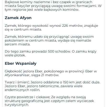
Bajkowe kominy naziemne i bez czapek w granicach
miasta Seyçiler przyciągają uwagę swoimi formacjami. W
tym regionie jest wiele bajkowych kominów.
Zamek Afyon
Zamek, którego wysokość wynosi 226 metrów, znajduje
się w centrum miasta.
Zamek, któremu udało się przyciągnąć uwagę swoim
położeniem w centrum miasta, wydaje się niemalże
sercem miasta.
Do tego zamku prowadzi 500 schodów. O zamku krąży
wiele plotek.
Eber Wspaniały
Głębokość jeziora Eber, położonego w prowincji Eber w
Afyonkarahisar, sięga 21 metrów.
Twarz i śmierć; Jezioro oddalone o 150 km jest dość duże.
Jezioro Eber, jezioro tektoniczne, zawiera wiele
endemicznych roślin.
Czyste powietrze i ciekawe; Ze względu na swoją
strukturę geograficzną jest częstym celem wycieczek
turystycznych.