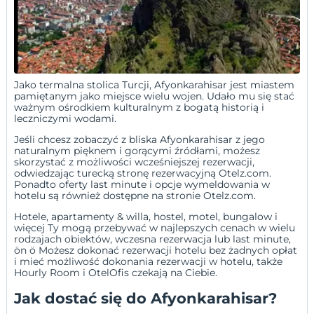
Jako termalna stolica Turcji, Afyonkarahisar jest miastem
pamiętanym jako miejsce wielu wojen. Udało mu się stać
ważnym ośrodkiem kulturalnym z bogatą historią i
leczniczymi wodami.
Jeśli chcesz zobaczyć z bliska Afyonkarahisar z jego
naturalnym pięknem i gorącymi źródłami, możesz
skorzystać z możliwości wcześniejszej rezerwacji,
odwiedzając turecką stronę rezerwacyjną Otelz.com.
Ponadto oferty last minute i opcje wymeldowania w
hotelu są również dostępne na stronie Otelz.com.
Hotele, apartamenty &
willa
,
hostel
,
motel
,
bungalow
i
więcej Ty mogą przebywać w najlepszych cenach w wielu
rodzajach obiektów,
wczesna rezerwacja
lub
last minute
,
ön ö Możesz dokonać rezerwacji hotelu
bez żadnych opłat
i mieć możliwość dokonania rezerwacji w hotelu, także
Hourly Room
i
OtelOfis
czekają na Ciebie.
Jak dostać się do Afyonkarahisar?