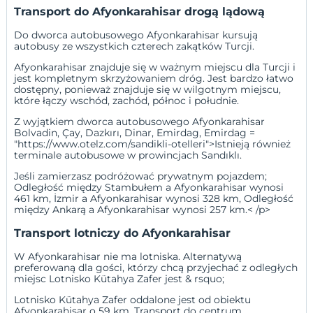
Transport do Afyonkarahisar drogą lądową
Do dworca autobusowego Afyonkarahisar kursują
autobusy ze wszystkich czterech zakątków Turcji.
Afyonkarahisar znajduje się w ważnym miejscu dla Turcji i
jest kompletnym skrzyżowaniem dróg. Jest bardzo łatwo
dostępny, ponieważ znajduje się w wilgotnym miejscu,
które łączy wschód, zachód, północ i południe.
Z wyjątkiem dworca autobusowego Afyonkarahisar
Bolvadin
,
Çay
,
Dazkırı
,
Dinar
,
Emirdag
,
Emirdag
=
"https://www.otelz.com/sandikli-otelleri">Istnieją również
terminale autobusowe w prowincjach Sandıklı.
Jeśli zamierzasz podróżować prywatnym pojazdem;
Odległość między Stambułem
a Afyonkarahisar wynosi
461 km,
İzmir
a Afyonkarahisar wynosi 328 km,
Odległość
między Ankarą
a Afyonkarahisar wynosi 257 km.< /p>
Transport lotniczy do Afyonkarahisar
W Afyonkarahisar nie ma lotniska. Alternatywą
preferowaną dla gości, którzy chcą przyjechać z odległych
miejsc
Lotnisko Kütahya Zafer
jest & rsquo;
Lotnisko Kütahya Zafer oddalone jest od obiektu
Afyonkarahisar o 59 km. Transport do centrum