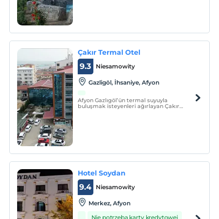
sosyal mekanlar olarak ayrılmıştır.
Çakır Termal Otel
9.3
Niesamowity
Gazligöl, İhsaniye, Afyon
Afyon Gazlıgöl’ün termal suyuyla
buluşmak isteyenleri ağırlayan Çakır
Termal Otel, misafirlerine bir evin
olanaklarını ve konforunu sunuyor.
Hotel Soydan
9.4
Niesamowity
Merkez, Afyon
Nie potrzeba karty kredytowej