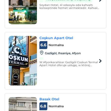
Soydan Hotel, 41 odasıyla oda kahvaltı
konseptinde hizmet vermektedir. Kahvaltı
dışında alınan yiyecek ve içecekler ekstra
ücretlendirilmektedir.
Coşkun Apart Otel
6.6
Normalna
Gazligöl, Ihsaniye, Afyon
W Afyonkarahisar Gazligöl Coskun Termal
Apart Hotel oferuje usługę, w której
można zrelaksować się zarówno duchowo,
jak i fizycznie, oraz tworzy alternatywę
zakwaterowania, w której można się
odświeżyć i odświeżyć podczas wakacji.
Basak Otel
6.8
Normalna