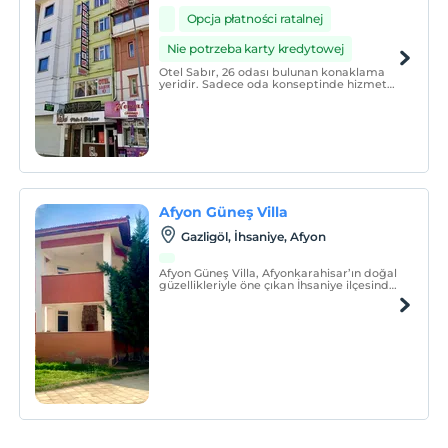
Opcja płatności ratalnej
Nie potrzeba karty kredytowej
Otel Sabır, 26 odası bulunan konaklama
yeridir. Sadece oda konseptinde hizmet
vermektedir.
Afyon Güneş Villa
Gazligöl, İhsaniye, Afyon
Afyon Güneş Villa, Afyonkarahisar’ın doğal
güzellikleriyle öne çıkan İhsaniye ilçesinde
konumlanmış, konforlu ve huzurlu bir
konaklama deneyimi sunan 4+1 dairedir.