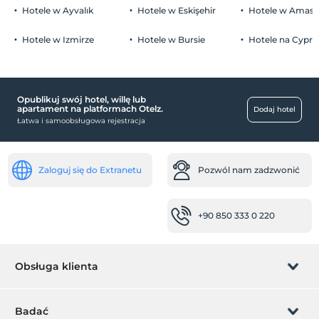
Hotele w Ayvalık
Hotele w Eskişehir
Hotele w Amasr
Hotele w Izmirze
Hotele w Bursie
Hotele na Cyprz
Opublikuj swój hotel, willę lub
apartament na platformach Otelz.
Dodaj hotel
Łatwa i samoobsługowa rejestracja
Zaloguj się do Extranetu
Pozwól nam zadzwonić
+90 850 333 0 220
Obsługa klienta
Zarządzanie rezerwacją
Badać