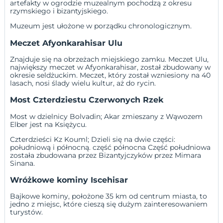
artefakty w ogrodzie muzealnym pochodzą z okresu
rzymskiego i bizantyjskiego.
Muzeum jest ułożone w porządku chronologicznym.
Meczet Afyonkarahisar Ulu
Znajduje się na obrzeżach miejskiego zamku. Meczet Ulu,
największy meczet w Afyonkarahisar, został zbudowany w
okresie seldżuckim. Meczet, który został wzniesiony na 40
lasach, nosi ślady wielu kultur, aż do rycin.
Most Czterdziestu Czerwonych Rzek
Most w dzielnicy Bolvadin; Akar zmieszany z Wąwozem
Elber jest na Księżycu.
Czterdzieści Kz Kouml; Dzieli się na dwie części:
południową i północną. część północna Część południowa
została zbudowana przez Bizantyjczyków przez Mimara
Sinana.
Wróżkowe kominy Iscehisar
Bajkowe kominy, położone 35 km od centrum miasta, to
jedno z miejsc, które cieszą się dużym zainteresowaniem
turystów.