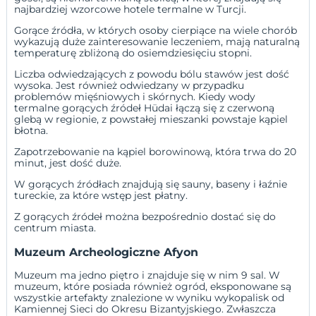
najbardziej wzorcowe hotele termalne w Turcji.
Gorące źródła, w których osoby cierpiące na wiele chorób
wykazują duże zainteresowanie leczeniem, mają naturalną
temperaturę zbliżoną do osiemdziesięciu stopni.
Liczba odwiedzających z powodu bólu stawów jest dość
wysoka. Jest również odwiedzany w przypadku
problemów mięśniowych i skórnych. Kiedy wody
termalne gorących źródeł Hüdai łączą się z czerwoną
glebą w regionie, z powstałej mieszanki powstaje kąpiel
błotna.
Zapotrzebowanie na kąpiel borowinową, która trwa do 20
minut, jest dość duże.
W gorących źródłach znajdują się sauny, baseny i łaźnie
tureckie, za które wstęp jest płatny.
Z gorących źródeł można bezpośrednio dostać się do
centrum miasta.
Muzeum Archeologiczne Afyon
Muzeum ma jedno piętro i znajduje się w nim 9 sal. W
muzeum, które posiada również ogród, eksponowane są
wszystkie artefakty znalezione w wyniku wykopalisk od
Kamiennej Sieci do Okresu Bizantyjskiego. Zwłaszcza