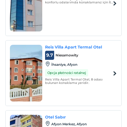
konforlu odalarımda konaklamanız için İtil
Life Pansiyon sizlere en iyi deneyimi
sunmak için bekliyor.
Reis Villa Apart Termal Otel
9.7
Niesamowity
İhsaniye, Afyon
Opcja płatności ratalnej
Reis Villa Apart Termal Otel, 8 odası
bulunan konaklama yeridir.
Otel Sabır
Afyon Merkez, Afyon