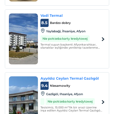
Vadi Termal
8.5
Bardzo dobry
Yaylabaği, İhsaniye, Afyon
Nie potrzeba karty kredytowej
Termal suyun başkenti Afyonkarahisar,
olanaklar eşliğinde yenilenip tazelenme
imkanı sunan Yayla Termal, Frigya
Medeniyeti’nin beşiğindeki termal suyu ile
tarihten bu yana var olmuş Gazlıgöl
mevkiinde yer almaktadır.
Ayyıldız Ceylan Termal Gazlıgöl
9.4
Niesamowity
Gazligöl, Ihsaniye, Afyon
Nie potrzeba karty kredytowej
Tesisimiz, 15.000 m²'lik bir arazi üzerine
inşa edilen Ayyıldız Ceylan Termal Gazlıgöl
tasarımının, %65'lik bölümü yeşil alan ve