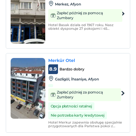
Merkez, Afyon
Zapłać później za pomocą
Zumbary
Hotel Basak działa od 1967 roku. Nasz
obiekt dysponuje 27 pokojami i 45
miejscami noclegowymi iz przyjemnością
ugościmy naszych gości w najlepszy
możliwy sposób.
Merkür Otel
8.9
Bardzo dobry
Gazligöl, İhsaniye, Afyon
Zapłać później za pomocą
Zumbary
Opcja płatności ratalnej
Nie potrzeba karty kredytowej
Hotel Merkur zapewnia obsługę specjalnie
przygotowanych dla Państwa pokoi z
basenami termalnymi.