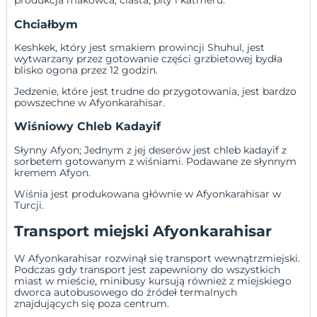
produkcja makowca, ciasta, pity i katmeru.
Chciałbym
Keshkek, który jest smakiem prowincji Shuhul, jest
wytwarzany przez gotowanie części grzbietowej bydła
blisko ogona przez 12 godzin.
Jedzenie, które jest trudne do przygotowania, jest bardzo
powszechne w Afyonkarahisar.
Wiśniowy Chleb Kadayif
Słynny Afyon; Jednym z jej deserów jest chleb kadayif z
sorbetem gotowanym z wiśniami. Podawane ze słynnym
kremem Afyon.
Wiśnia jest produkowana głównie w Afyonkarahisar w
Turcji.
Transport miejski Afyonkarahisar
W Afyonkarahisar rozwinął się transport wewnątrzmiejski.
Podczas gdy transport jest zapewniony do wszystkich
miast w mieście, minibusy kursują również z miejskiego
dworca autobusowego do źródeł termalnych
znajdujących się poza centrum.