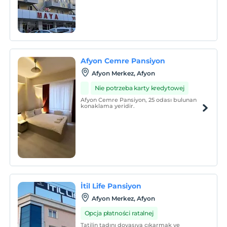
otelimiz Maya Otel, Türkiye’nin en önemli
Termal sağlık merkezlerinden biri olarak
termalin başkentinde siz değerli
misafirlerini bekliyor.
Afyon Cemre Pansiyon
Afyon Merkez, Afyon
Nie potrzeba karty kredytowej
Afyon Cemre Pansiyon, 25 odası bulunan
konaklama yeridir.
İtil Life Pansiyon
Afyon Merkez, Afyon
Opcja płatności ratalnej
Tatilin tadını doyasıya çıkarmak ve