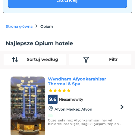
Szukaj
Strona główna
Opium
Najlepsze Opium hotele
Sortuj według
Filtr
Wyndham Afyonkarahisar
Thermal & Spa
9.6
Niesamowity
Afyon Merkez, Afyon
Güzel şehrimiz Afyonkarahisar, her yıl
binlerce insanı şifa, sağlıklı yaşam, toplantı
ve tatil için kendine çeken “Termal Turizm
Başkenti” unvanına sahiptir.