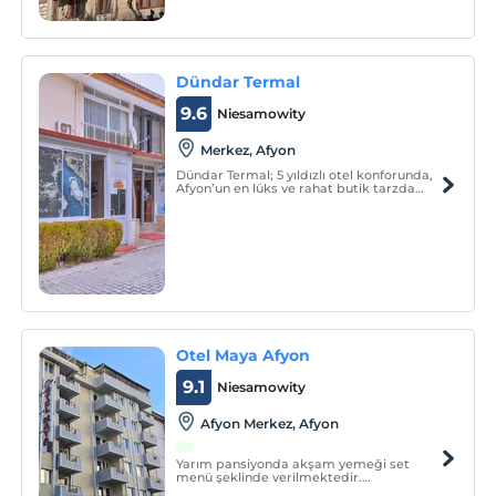
Dündar Termal
9.6
Niesamowity
Merkez, Afyon
Dündar Termal; 5 yıldızlı otel konforunda,
Afyon’un en lüks ve rahat butik tarzda
hazırlanmış termal villalarında kendinizi
evinizdeymiş gibi hissedip rahatlığı ve
huzuru bulacaksınız.
Otel Maya Afyon
9.1
Niesamowity
Afyon Merkez, Afyon
Yarım pansiyonda akşam yemeği set
menü şeklinde verilmektedir.
Afyonkarahisar Merkez’de bulunan