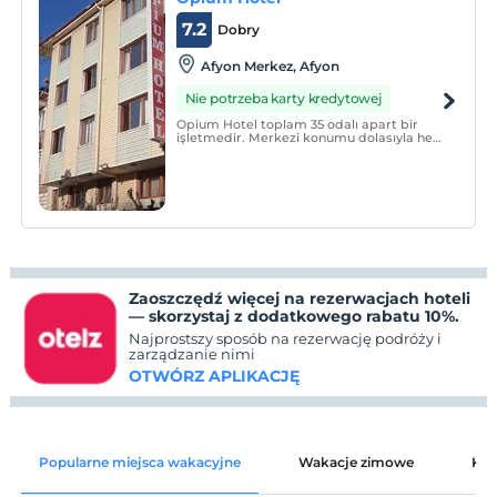
7.2
Dobry
Afyon Merkez, Afyon
Nie potrzeba karty kredytowej
Opium Hotel toplam 35 odalı apart bir
işletmedir. Merkezi konumu dolasıyla hem
tatil hem iş konaklamalarınızda avantaj
sağlar.
Zaoszczędź więcej na rezerwacjach hoteli
— skorzystaj z dodatkowego rabatu 10%.
Najprostszy sposób na rezerwację podróży i
zarządzanie nimi
OTWÓRZ APLIKACJĘ
Popularne miejsca wakacyjne
Wakacje zimowe
Kat