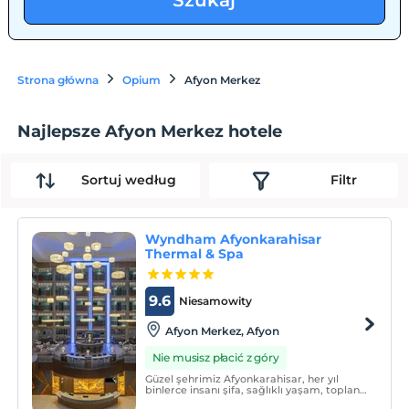
Szukaj
Strona główna
Opium
Afyon Merkez
Najlepsze Afyon Merkez hotele
Sortuj według
Filtr
Wyndham Afyonkarahisar
Thermal & Spa
9.6
Niesamowity
Afyon Merkez, Afyon
Nie musisz płacić z góry
Güzel şehrimiz Afyonkarahisar, her yıl
binlerce insanı şifa, sağlıklı yaşam, toplantı
ve tatil için kendine çeken “Termal Turizm