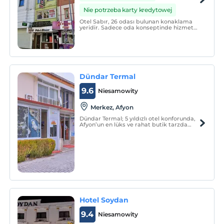
Nie potrzeba karty kredytowej
Otel Sabır, 26 odası bulunan konaklama
yeridir. Sadece oda konseptinde hizmet
vermektedir.
Dündar Termal
9.6
Niesamowity
Merkez, Afyon
Dündar Termal; 5 yıldızlı otel konforunda,
Afyon’un en lüks ve rahat butik tarzda
hazırlanmış termal villalarında kendinizi
evinizdeymiş gibi hissedip rahatlığı ve
huzuru bulacaksınız.
Hotel Soydan
9.4
Niesamowity