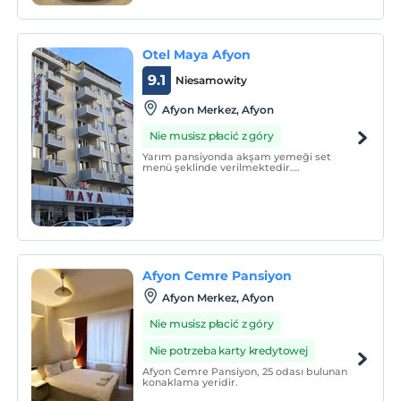
Başkenti” unvanına sahiptir.
Otel Maya Afyon
9.1
Niesamowity
Afyon Merkez, Afyon
Nie musisz płacić z góry
Yarım pansiyonda akşam yemeği set
menü şeklinde verilmektedir.
Afyonkarahisar Merkez’de bulunan
otelimiz Maya Otel, Türkiye’nin en önemli
Termal sağlık merkezlerinden biri olarak
termalin başkentinde siz değerli
misafirlerini bekliyor.
Afyon Cemre Pansiyon
Afyon Merkez, Afyon
Nie musisz płacić z góry
Nie potrzeba karty kredytowej
Afyon Cemre Pansiyon, 25 odası bulunan
konaklama yeridir.