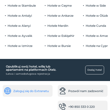
Hotele w Stambule
Hotele w Ceşme
Hotele w Side
Hotele w Antalyi
Hotele w Ankarze
Hotele w Ölüden
Hotele w Alanyi
Hotele Mardin
Hotele Cunda
Hotele w Ayvalık
Hotele w Eskişehir
Hotele w Amasr
Hotele w Izmirze
Hotele w Bursie
Hotele na Cyprz
Opublikuj swój hotel, willę lub
apartament na platformach Otelz.
Dodaj hotel
Łatwa i samoobsługowa rejestracja
Zaloguj się do Extranetu
Pozwól nam zadzwonić
+90 850 333 0 220