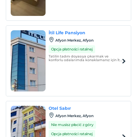
İtil Life Pansiyon
Afyon Merkez, Afyon
Opcja płatności ratalnej
Tatilin tadını doyasıya çıkarmak ve
konforlu odalarımda konaklamanız için İtil
Life Pansiyon sizlere en iyi deneyimi
sunmak için bekliyor.
Otel Sabır
Afyon Merkez, Afyon
Nie musisz płacić z góry
Opcja płatności ratalnej