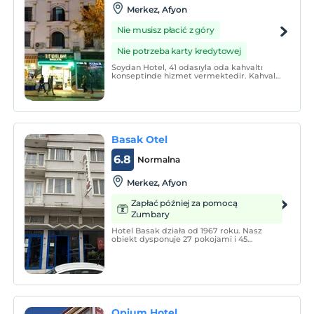
Merkez, Afyon
Nie musisz płacić z góry
Nie potrzeba karty kredytowej
Soydan Hotel, 41 odasıyla oda kahvaltı
konseptinde hizmet vermektedir. Kahvaltı
dışında alınan yiyecek ve içecekler ekstra
ücretlendirilmektedir.
Basak Otel
6.8
Normalna
Merkez, Afyon
Zapłać później za pomocą
Zumbary
Hotel Basak działa od 1967 roku. Nasz
obiekt dysponuje 27 pokojami i 45
miejscami noclegowymi iz przyjemnością
ugościmy naszych gości w najlepszy
możliwy sposób.
Opium Hotel