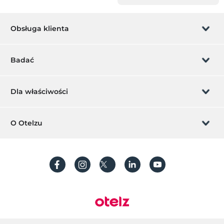
Obsługa klienta
Zarządzanie rezerwacją
Badać
Pozwól nam zadzwonić
Karta podarunkowa
Dla właściwości
Zostań członkiem
Co to jest ZMoney?
Dodaj swój hotel
O Otelzu
Kontakt
Znak członkiem
Dodaj swoją willę/apartament
O nas
Często Zadawane Pytania
Utwórz konto
Zrównoważony rozwój
Ochrona danych osobowych
Regulamin
Przewodnik po procesie