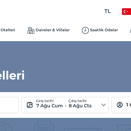
TL
Otelleri
Daireler & Villalar
Saatlik Odalar
lleri
Giriş tarihi
Çıkış tarihi
7 Ağu Cum
-
8 Ağu Cts