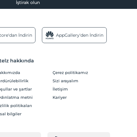
İştirak olun
ore'dan İndirin
AppGallery'den İndirin
telz hakkında
akkımızda
Çerez politikamız
rdürülebilirlik
Sizi arayalım
şullar ve şartlar
İletişim
dınlatma metni
Kariyer
zlilik politikaları
sal bilgiler