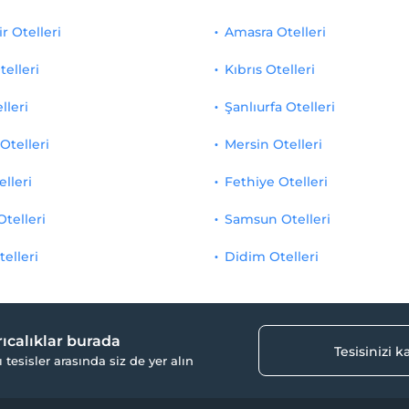
r Otelleri
Amasra Otelleri
telleri
Kıbrıs Otelleri
lleri
Şanlıurfa Otelleri
Otelleri
Mersin Otelleri
elleri
Fethiye Otelleri
Otelleri
Samsun Otelleri
telleri
Didim Otelleri
yrıcalıklar burada
Tesisinizi 
ı tesisler arasında siz de yer alın