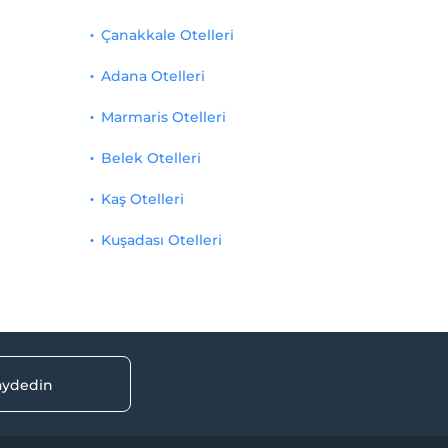
Çanakkale Otelleri
Adana Otelleri
Marmaris Otelleri
Belek Otelleri
Kaş Otelleri
Kuşadası Otelleri
kaydedin