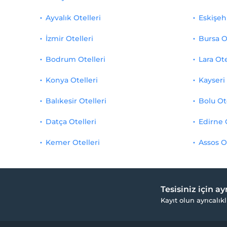
Ayvalık Otelleri
Eskişehi
İzmir Otelleri
Bursa O
Bodrum Otelleri
Lara Ote
Konya Otelleri
Kayseri 
Balıkesir Otelleri
Bolu Ot
Datça Otelleri
Edirne 
Kemer Otelleri
Assos O
Tesisiniz için a
Kayıt olun ayrıcalıkl