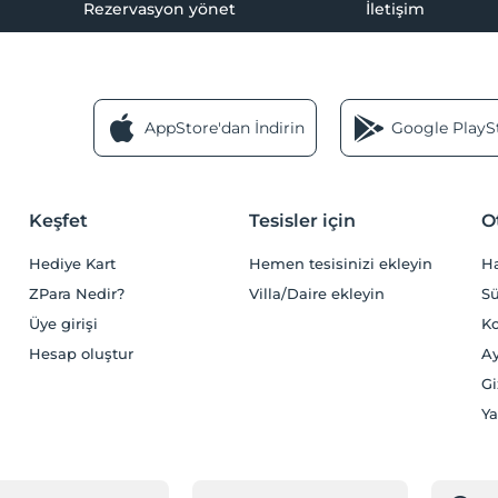
Rezervasyon yönet
İletişim
AppStore'dan İndirin
Google PlaySt
Keşfet
Tesisler için
O
Hediye Kart
Hemen tesisinizi ekleyin
H
ZPara Nedir?
Villa/Daire ekleyin
Sü
Üye girişi
Ko
Hesap oluştur
Ay
Gi
Ya