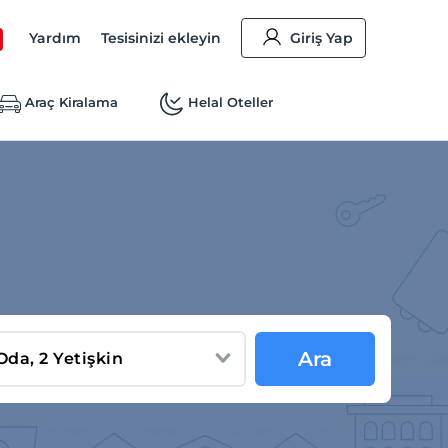
Yardım
Tesisinizi ekleyin
Giriş Yap
Araç Kiralama
Helal Oteller
Ara