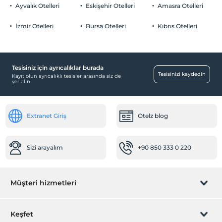
Ayvalık Otelleri
Eskişehir Otelleri
Amasra Otelleri
İzmir Otelleri
Bursa Otelleri
Kıbrıs Otelleri
Tesisiniz için ayrıcalıklar burada
Tesisinizi kaydedin
Kayıt olun ayrıcalıklı tesisler arasında siz de
yer alın
Extranet Giriş
Otelz blog
Sizi arayalım
+90 850 333 0 220
Müşteri hizmetleri
Rezervasyon yönet
Keşfet