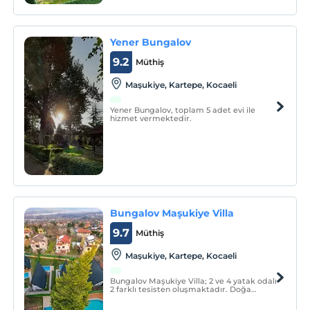
Yener Bungalov
9.2
Müthiş
Maşukiye, Kartepe, Kocaeli
Yener Bungalov, toplam 5 adet evi ile
hizmet vermektedir.
Bungalov Maşukiye Villa
9.7
Müthiş
Maşukiye, Kartepe, Kocaeli
Bungalov Maşukiye Villa; 2 ve 4 yatak odalı
2 farklı tesisten oluşmaktadır. Doğa
içerisinde yer alan tesisimiz sizleri
bekliyor.