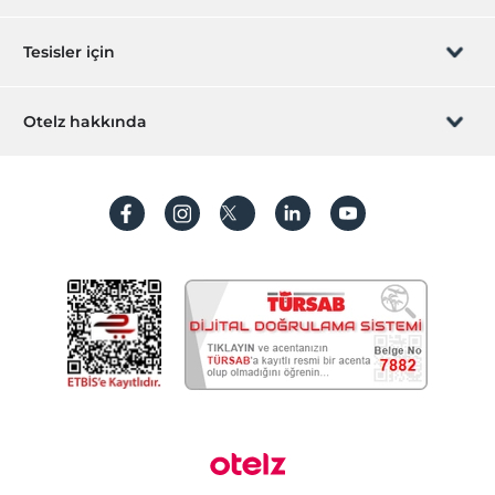
Sizi arayalım
Hediye Kart
Tesisler için
İştirak olun
ZPara Nedir?
Hemen tesisinizi ekleyin
Otelz hakkında
İletişim
Üye girişi
Villa/Daire ekleyin
Hakkımızda
Sıkça sorulan sorular
Hesap oluştur
Sürdürülebilirlik
Kişisel Verilerin Korunması
Koşullar ve şartlar
İşlem rehberi
Aydınlatma metni
Gizlilik politikaları
Yasal bilgiler