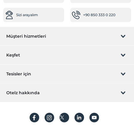
Sizi arayalım
+90 850 333 0 220
Müşteri hizmetleri
Rezervasyon yönet
Keşfet
Sizi arayalım
Hediye Kart
Tesisler için
İştirak olun
ZPara Nedir?
Hemen tesisinizi ekleyin
Otelz hakkında
İletişim
Üye girişi
Villa/Daire ekleyin
Hakkımızda
Sıkça sorulan sorular
Hesap oluştur
Sürdürülebilirlik
Kişisel Verilerin Korunması