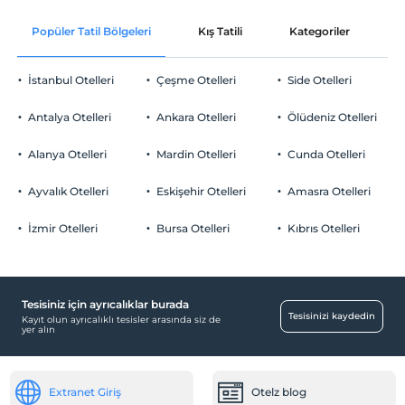
Popüler Tatil Bölgeleri
Kış Tatili
Kategoriler
P
İstanbul Otelleri
Çeşme Otelleri
Side Otelleri
Antalya Otelleri
Ankara Otelleri
Ölüdeniz Otelleri
Alanya Otelleri
Mardin Otelleri
Cunda Otelleri
Ayvalık Otelleri
Eskişehir Otelleri
Amasra Otelleri
İzmir Otelleri
Bursa Otelleri
Kıbrıs Otelleri
Tesisiniz için ayrıcalıklar burada
Tesisinizi kaydedin
Kayıt olun ayrıcalıklı tesisler arasında siz de
yer alın
Extranet Giriş
Otelz blog