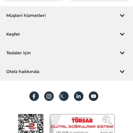
Müşteri hizmetleri
Rezervasyon yönet
Keşfet
Sizi arayalım
Hediye Kart
Tesisler için
İştirak olun
ZPara Nedir?
Hemen tesisinizi ekleyin
Otelz hakkında
İletişim
Üye girişi
Villa/Daire ekleyin
Hakkımızda
Sıkça sorulan sorular
Hesap oluştur
Sürdürülebilirlik
Kişisel Verilerin Korunması
Koşullar ve şartlar
İşlem rehberi