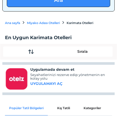
Ara
Ana sayfa
Miyako Adası Otelleri
Karimata Otelleri
En Uygun Karimata Otelleri
Sırala
Uygulamada devam et
Seyahatlerinizi rezerve edip yönetmenin en
kolay yolu
UYGULAMAYI AÇ
Popüler Tatil Bölgeleri
Kış Tatili
Kategoriler
P