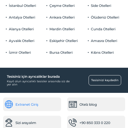
İstanbul Otelleri
Çeşme Otelleri
Side Otelleri
Antalya Otelleri
Ankara Otelleri
Ölüdeniz Otelleri
Alanya Otelleri
Mardin Otelleri
Cunda Otelleri
Ayvalık Otelleri
Eskişehir Otelleri
Amasra Otelleri
İzmir Otelleri
Bursa Otelleri
Kıbrıs Otelleri
Tesisiniz için ayrıcalıklar burada
Tesisinizi kaydedin
Kayıt olun ayrıcalıklı tesisler arasında siz de
yer alın
Extranet Giriş
Otelz blog
Sizi arayalım
+90 850 333 0 220