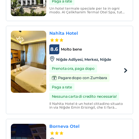
Paga a rate
Un hotel termale speciale per te in ogni
modo. Al Çelikhanim Termal Otel Spa, tutti
i reparti sono stati progettati con il
proprio approccio di servizio unico e si
mira al 100% della soddisfazione degli
ospiti.
Nahita Hotel
8.6
Molto bene
Niğde Adliyesi, Merkez, Niğde
Prenota ora, paga dopo
Pagare dopo con Zumbara
Paga a rate
Nessuna carta di credito necessaria!
Il Nahita Hotel è un hotel cittadino situato
in via Niğde Emin Erisingil, che ti farà
sorridere con il suo servizio impeccabile e
sarà la tua priorità con la sua posizione
centrale.
Borneva Otel