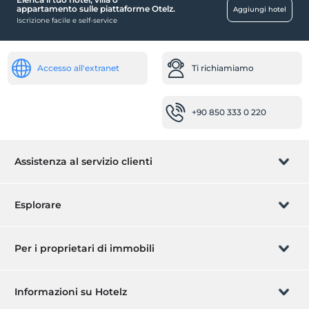
appartamento sulle piattaforme Otelz.
Aggiungi hotel
Iscrizione facile e self-service
Accesso all'extranet
Ti richiamiamo
+90 850 333 0 220
Assistenza al servizio clienti
Gestisci la prenotazione
Esplorare
Ti richiamiamo
Carta regalo
Per i proprietari di immobili
Diventa un'affiliato
Cos'è ZMoney?
Inserisci ora la tua proprietà
Informazioni su Hotelz
Contattaci