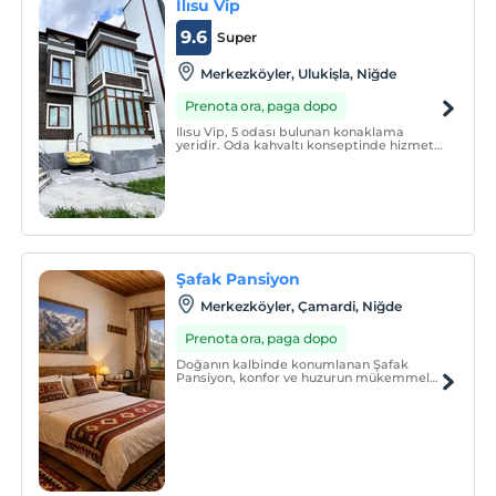
Ilısu Vip
9.6
Super
Merkezköyler, Ulukişla, Niğde
Prenota ora, paga dopo
Ilısu Vip, 5 odası bulunan konaklama
yeridir. Oda kahvaltı konseptinde hizmet
vermektedir.
Şafak Pansiyon
Merkezköyler, Çamardi, Niğde
Prenota ora, paga dopo
Doğanın kalbinde konumlanan Şafak
Pansiyon, konfor ve huzurun mükemmel
uyumunu sunar. Yılın her mevsiminde
trekking yapanlara, dağcılara ve kuş
gözlemcilerine hizmet vermektedir.