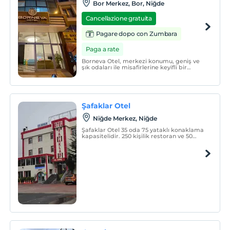
Bor Merkez, Bor, Niğde
Cancellazione gratuita
Pagare dopo con Zumbara
Paga a rate
Borneva Otel, merkezi konumu, geniş ve
şık odaları ile misafirlerine keyifli bir
konaklama sunmaktadır.
Şafaklar Otel
Niğde Merkez, Niğde
Şafaklar Otel 35 oda 75 yataklı konaklama
kapasitelidir. 250 kişilik restoran ve 50
kişilik toplantı salonu bulunanan tesiste
ayrıca kahvaltı için kahvaltı salonu
bulunmaktadır.