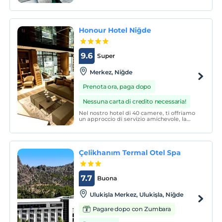
Mezopotamya bölgesinin termal su
cennetlerinin beşiği Çiftehan’a ve Alsi
Ametis Luxury Exclusive Termal Otel'e hoş
geldiniz.
Honour Hotel Niğde
9.6
Super
Merkez, Niğde
Prenota ora, paga dopo
Nessuna carta di credito necessaria!
Nel nostro hotel di 40 camere, ti offriamo
un approccio di servizio amichevole, la
necessità di un alloggio degno di Niğde,
convenienza e comfort insieme.
Çelikhanım Termal Otel Spa
7.7
Buona
Ulukişla Merkez, Ulukişla, Niğde
Pagare dopo con Zumbara