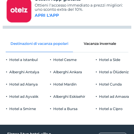
Ottieni l'accesso immediato a prezzi migliori:
uno sconto extra del 10%.
APRI L'APP
Destinazioni di vacanza popolari
Vacanza invernale
C
Hotel a Istanbul
Hotel Cesme
Hotel a Side
Alberghi Antalya
Alberghi Ankara
Hotel a Ölüdeniz
Hotel ad Alanya
Hotel Mardin
Hotel Cunda
Hotel ad Ayvalık
Alberghi Eskisehir
Hotel ad Amasra
Hotel a Smirne
Hotel a Bursa
Hotel a Cipro
Elenca il tuo hotel, villa o