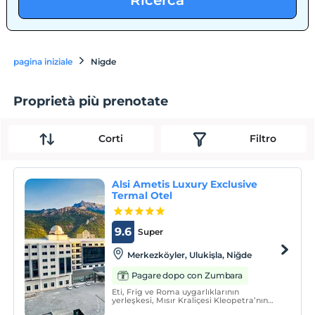
Ricerca
pagina iniziale
Nigde
Proprietà più prenotate
Corti
Filtro
Alsi Ametis Luxury Exclusive
Termal Otel
9.6
Super
Merkezköyler, Ulukişla, Niğde
Pagare dopo con Zumbara
Eti, Frig ve Roma uygarlıklarının
yerleşkesi, Mısır Kraliçesi Kleopetra’nın
sağlıklı bir yaşam için tercih ettiği,