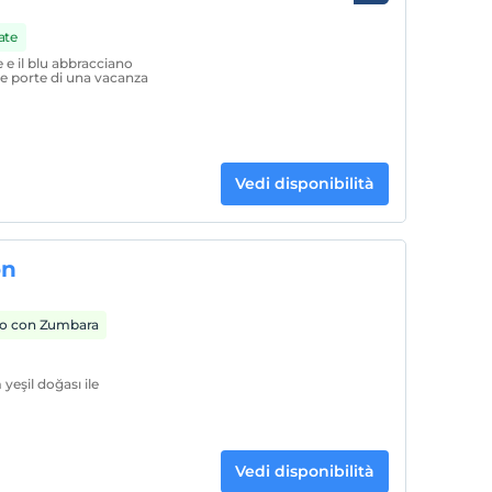
ate
e e il blu abbracciano
 le porte di una vacanza
Vedi disponibilità
on
o con Zumbara
yeşil doğası ile
Vedi disponibilità