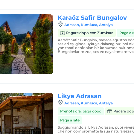
Karaöz Safir Bungalov
Adrasan, Kumluca, Antalya
Pagare dopo con Zumbara
Paga a r
Karaöz Safir Bungalov, sadece ağustos böc
sesleri eşliğinde uykuya dalacağınız, bol ok
yan tarafı deniz olan bir konumda bulunma
Bungalovlarımızda, ses ve ısı yalıtımı mevc
Likya Adrasan
Adrasan, Kumluca, Antalya
Prenota ora, paga dopo
Pagare dop
Paga a rate
Soggiornando al Likya Adrasan, puoi vivere
che non compromette la sua naturalezza u