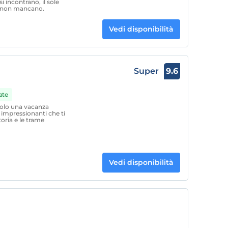
i incontrano, il sole
li non mancano.
Vedi disponibilità
Super
9.6
ate
solo una vacanza
 impressionanti che ti
toria e le trame
Vedi disponibilità