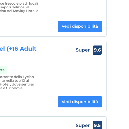
ce fresco e piatti locali
 sapori deliziosi al
cina del Maviay Hotel e
Vedi disponibilità
l (+16 Adult
Super
9.6
ate
ortante della Lycian
te nella top 10 al
tel , dove sentirai i
tà e ti rinnove
Vedi disponibilità
Super
9.5