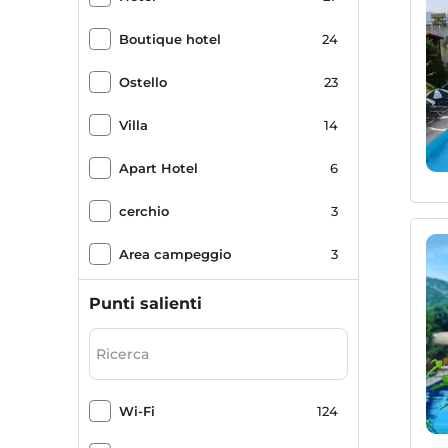
Boutique hotel
24
Ostello
23
Villa
14
Apart Hotel
6
cerchio
3
Area campeggio
3
ostello
2
Punti salienti
Casa nella foresta
1
Vacanze a casa
1
Wi-Fi
124
Piccola casa
1