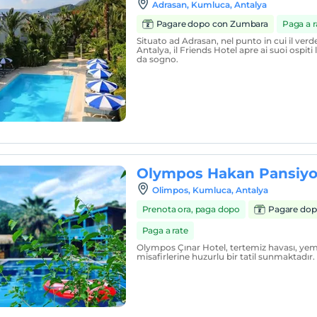
Adrasan, Kumluca, Antalya
Pagare dopo con Zumbara
Paga a r
Situato ad Adrasan, nel punto in cui il verd
Antalya, il Friends Hotel apre ai suoi ospiti
da sogno.
Olympos Hakan Pansiy
Olimpos, Kumluca, Antalya
Prenota ora, paga dopo
Pagare dop
Paga a rate
Olympos Çınar Hotel, tertemiz havası, yem 
misafirlerine huzurlu bir tatil sunmaktadır.