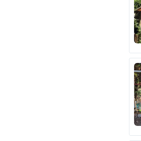
bambino amichevole
20
Casa indipendente
3
riva del mare
18
casa in montagna
2
Bandiera Blu
15
Economico
2
gay friendly
13
Camera Terrazza
2
hotel per adulti
11
Attico
2
Yoga
11
Suite Superior Vista Montagna
2
portavaligie
11
Suite Superior con Vista Mare
2
Servizio navetta per la spiaggia
9
Piccola casa
2
Hotel di design
9
superiore
1
vasca idromassaggio
8
re
1
adatto ai vegetariani
8