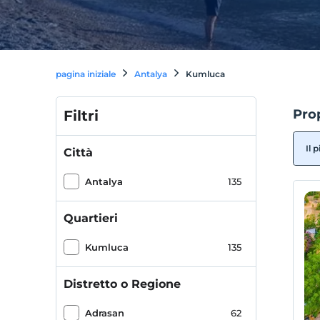
pagina iniziale
Antalya
Kumluca
Prop
Filtri
Il 
Città
Antalya
135
Quartieri
Kumluca
135
Distretto o Regione
Adrasan
62