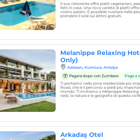
Il suo ristorante offre piatti vegetariani, pes
fatti in casa. Una ricca varietà di piatti offre
vostro palato. È possibile nuotare nella pis
prendere il sole sui lettini gratuiti.
Melanippe Relaxing Hote
Only)
Adrasan, Kumluca, Antalya
Pagare dopo con Zumbara
Paga a r
Ti portiamo nella zona residenziale più imp
Road, che è il percorso a piedi più importan
mondo; Ti invitiamo a Melanippe Relaxing Ho
resti, la natura e la geografia di questa civil
Arkadaş Otel