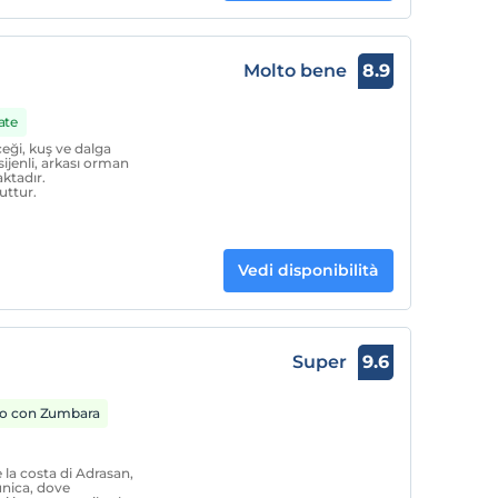
Molto bene
8.9
ate
eği, kuş ve dalga
sijenli, arkası orman
ktadır.
uttur.
Vedi disponibilità
Super
9.6
o con Zumbara
 la costa di Adrasan,
nica, dove