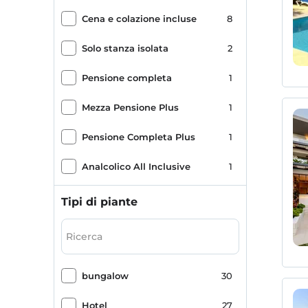
Cena e colazione incluse
8
Solo stanza isolata
2
Pensione completa
1
Mezza Pensione Plus
1
Pensione Completa Plus
1
Analcolico All Inclusive
1
Tipi di piante
bungalow
30
Hotel
27