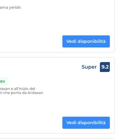
ama yeridir.
Vedi disponibilità
Super
9.2
ate
asan e all'inizio del
tri che porta da Ardasan
Vedi disponibilità