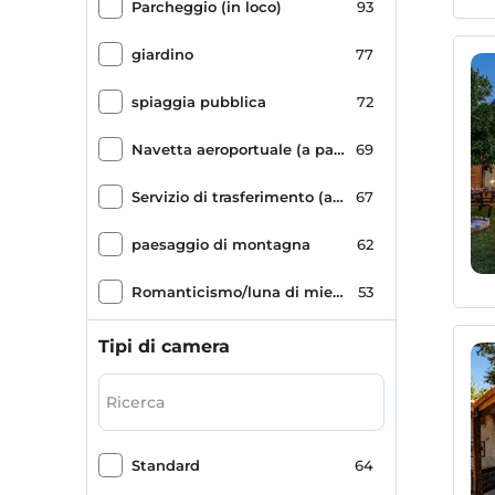
Parcheggio (in loco)
93
giardino
77
spiaggia pubblica
72
Navetta aeroportuale (a pagamento)
69
Servizio di trasferimento (a pagamento)
67
paesaggio di montagna
62
Romanticismo/luna di miele
53
piscina all'aperto
51
Tipi di camera
Spiaggia di sabbia
43
Spiaggia mista di sabbia e ghiaia
41
Standard
64
ecologico
40