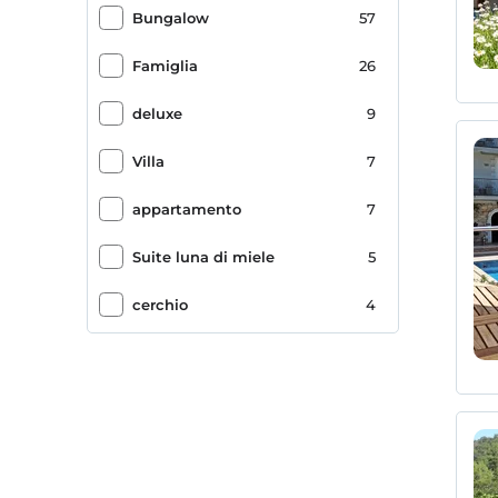
Bungalow
57
Parcheggio (Fuori dalla struttura)
35
Famiglia
26
paesaggio marino
30
deluxe
9
Bar della piscina
29
Villa
7
Sala colazione
27
appartamento
7
cucciolo amichevole
26
Suite luna di miele
5
riva del mare
26
cerchio
4
Hotel del semestre
25
Classico
4
Spa/centro benessere
22
duplex
4
spiaggia ghiaiosa
21
Dimora
4
Fotocopia
21
Suite
3