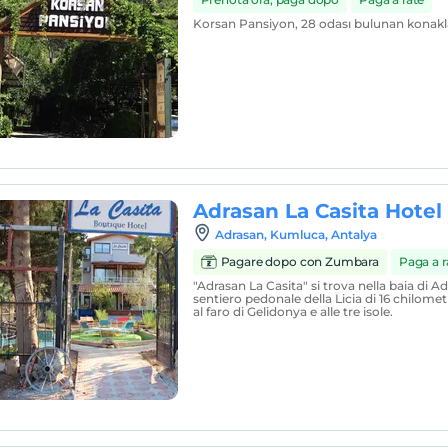
Korsan Pansiyon, 28 odası bulunan konakl
Adrasan La Casita Hotel
Adrasan, Kumluca, Antalya
Pagare dopo con Zumbara
Paga a r
"Adrasan La Casita" si trova nella baia di Adr
sentiero pedonale della Licia di 16 chilome
al faro di Gelidonya e alle tre isole.