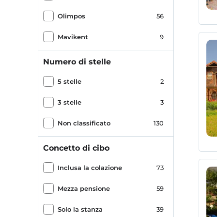
Olimpos
56
Mavikent
9
Numero di stelle
5 stelle
2
3 stelle
3
Non classificato
130
Concetto di cibo
Inclusa la colazione
73
Mezza pensione
59
Solo la stanza
39