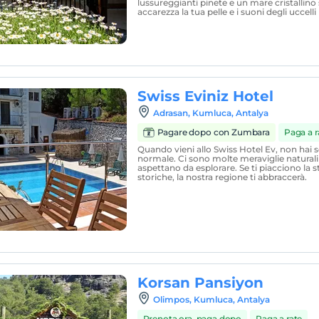
lussureggianti pinete e un mare cristallino s
accarezza la tua pelle e i suoni degli uccel
Swiss Eviniz Hotel
Adrasan, Kumluca, Antalya
Pagare dopo con Zumbara
Paga a r
Quando vieni allo Swiss Hotel Ev, non hai 
normale. Ci sono molte meraviglie naturali
aspettano da esplorare. Se ti piacciono la s
storiche, la nostra regione ti abbraccerà.
Korsan Pansiyon
Olimpos, Kumluca, Antalya
Prenota ora, paga dopo
Paga a rate