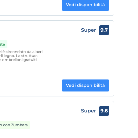
Vedi disponibilità
Super
9.7
ate
l è circondato da alberi
di legno. La struttura
e ombrelloni gratuiti.
Vedi disponibilità
Super
9.6
o con Zumbara