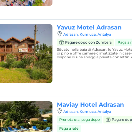
Yavuz Motel Adrasan
Adrasan, Kumluca, Antalya
Pagare dopo con Zumbara
Paga a r
Situato nella baia di Adrasan, lo Yavuz Mote
di pino e offre camere climatizzate in case 
dispone di una spiaggia privata con lettini 
Maviay Hotel Adrasan
Adrasan, Kumluca, Antalya
Prenota ora, paga dopo
Pagare dop
Paga a rate