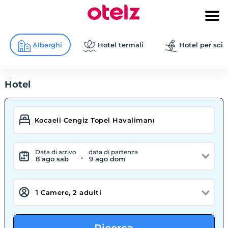
Alberghi
Hotel termali
Hotel per scia
Hotel
Data di arrivo
data di partenza
-
8 ago sab
9 ago dom