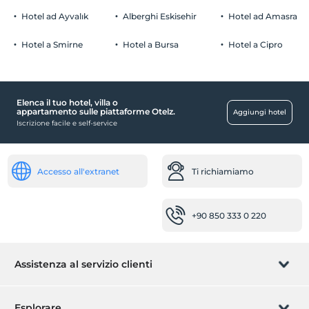
Hotel ad Ayvalık
Alberghi Eskisehir
Hotel ad Amasra
Hotel a Smirne
Hotel a Bursa
Hotel a Cipro
Elenca il tuo hotel, villa o
appartamento sulle piattaforme Otelz.
Aggiungi hotel
Iscrizione facile e self-service
Accesso all'extranet
Ti richiamiamo
+90 850 333 0 220
Assistenza al servizio clienti
Gestisci la prenotazione
Esplorare