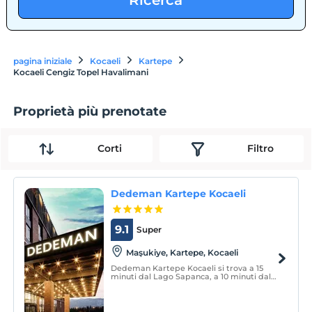
Ricerca
pagina iniziale
Kocaeli
Kartepe
Kocaeli Cengiz Topel Havalimani
Proprietà più prenotate
Corti
Filtro
Dedeman Kartepe Kocaeli
9.1
Super
Maşukiye, Kartepe, Kocaeli
Dedeman Kartepe Kocaeli si trova a 15
minuti dal Lago Sapanca, a 10 minuti dal
centro città, a 60 minuti dall'aeroporto
internazionale Sabiha Gökçen, a 5 minuti
dall'aeroporto Cengiz Topel e a 30 minuti
dal centro sciistico Kartepe.