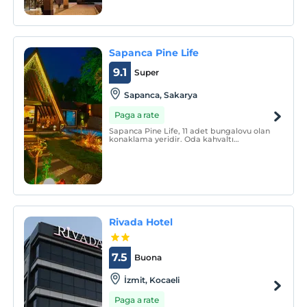
Sapanca Pine Life
9.1
Super
Sapanca, Sakarya
Paga a rate
Sapanca Pine Life, 11 adet bungalovu olan
konaklama yeridir. Oda kahvaltı
konseptinde hizmet vermektedir.
Bungalovlarda ısıtma, klima, özel havuz,
Wi-Fi, TV, banyo, duş, ücretsiz banyo
malzemesi, mini mutfak ve mutfak
gereçleri gibi olanaklar mevcuttur.
Rivada Hotel
7.5
Buona
İzmit, Kocaeli
Paga a rate