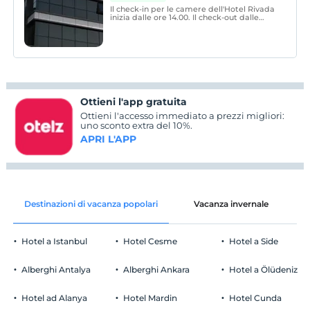
Il check-in per le camere dell'Hotel Rivada
inizia dalle ore 14.00. Il check-out dalle
camere è entro le 12:00. L'utilizzo degli
spazi aperti della struttura dipende dalle
condizioni stagionali.
Ottieni l'app gratuita
Ottieni l'accesso immediato a prezzi migliori:
uno sconto extra del 10%.
APRI L'APP
Destinazioni di vacanza popolari
Vacanza invernale
C
Hotel a Istanbul
Hotel Cesme
Hotel a Side
Alberghi Antalya
Alberghi Ankara
Hotel a Ölüdeniz
Hotel ad Alanya
Hotel Mardin
Hotel Cunda