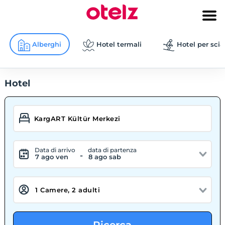
Alberghi
Hotel termali
Hotel per scia
Hotel
Data di arrivo
data di partenza
-
7 ago ven
8 ago sab