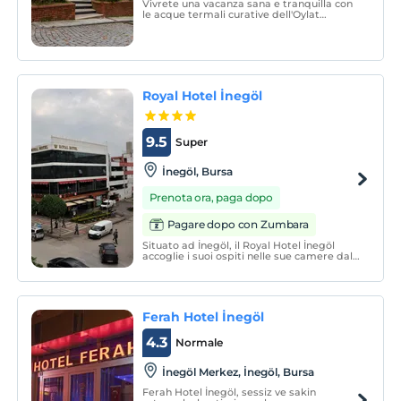
Vivrete una vacanza sana e tranquilla con
le acque termali curative dell'Oylat
Kaplıcaları Aşiyan Otel, dove vi troverete in
una natura pulita adornata di verde...
Royal Hotel İnegöl
9.5
Super
İnegöl, Bursa
Prenota ora, paga dopo
Pagare dopo con Zumbara
Situato ad İnegöl, il Royal Hotel İnegöl
accoglie i suoi ospiti nelle sue camere dal
design moderno.
Ferah Hotel İnegöl
4.3
Normale
İnegöl Merkez, İnegöl, Bursa
Ferah Hotel İnegöl, sessiz ve sakin