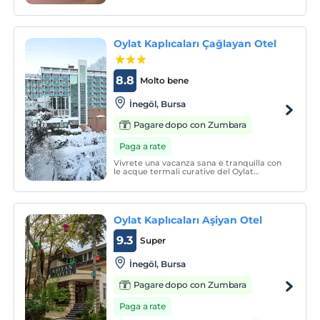
Oylat Kaplıcaları Çağlayan Otel
8.8
Molto bene
İnegöl, Bursa
Pagare dopo con Zumbara
Paga a rate
Vivrete una vacanza sana e tranquilla con
le acque termali curative del Oylat
Kaplıcaları Çağlayan Otel, dove vi
troverete in una natura pulita adornata di
verde...
Oylat Kaplıcaları Aşiyan Otel
9.3
Super
İnegöl, Bursa
Pagare dopo con Zumbara
Paga a rate