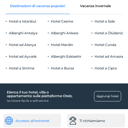
Destinazioni di vacanza popolari
Vacanza invernale
C
Hotel a Istanbul
Hotel Cesme
Hotel a Side
Alberghi Antalya
Alberghi Ankara
Hotel a Ölüdeniz
Hotel ad Alanya
Hotel Mardin
Hotel Cunda
Hotel ad Ayvalık
Alberghi Eskisehir
Hotel ad Amasra
Hotel a Smirne
Hotel a Bursa
Hotel a Cipro
Elenca il tuo hotel, villa o
appartamento sulle piattaforme Otelz.
Aggiungi hotel
Iscrizione facile e self-service
Accesso all'extranet
Ti richiamiamo