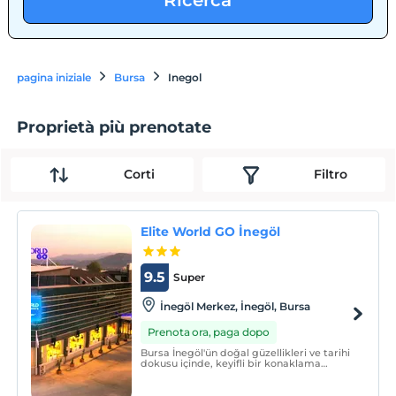
Ricerca
pagina iniziale
Bursa
Inegol
Proprietà più prenotate
Corti
Filtro
Elite World GO İnegöl
9.5
Super
İnegöl Merkez, İnegöl, Bursa
Prenota ora, paga dopo
Bursa İnegöl'ün doğal güzellikleri ve tarihi
dokusu içinde, keyifli bir konaklama
deneyimi için otelimizde yeriniz hazır.