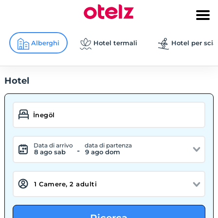
Alberghi
Hotel termali
Hotel per scia
Hotel
Data di arrivo
data di partenza
-
8 ago sab
9 ago dom