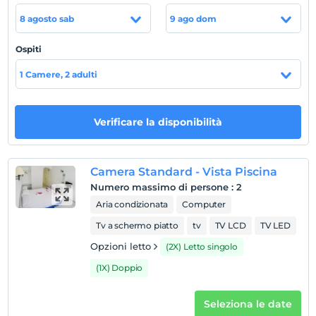
3 km dal centro di Bodrum. Si trova nella città di
8 agosto sab
9 ago dom
Gumbet, che è lontana. A 30 km dall'aeroporto di
Bodrum. di distanza, a 200 metri dal Gumbet Center.
Ospiti
sono a distanza. È abbastanza vicino alla strada del bar.
10 metri fermata minibus a distanza, 50 mt. C'è un
1 Camere, 2 adulti
mercato davanti.
la spiaggia
Verificare la disponibilità
Si trova a 200 metri dalla spiaggia.
Camera Standard - Vista Piscina
Mostra sulla
Numero massimo di persone
:
2
mappa
Aria condizionata
Computer
Tv a schermo piatto
tv
TV LCD
TV LED
Regole dell'hotel
Opzioni letto
(2X) Letto singolo
registrare
(1X) Doppio
En erken saat 14:00 ve sonrası
Guardare
Seleziona le date