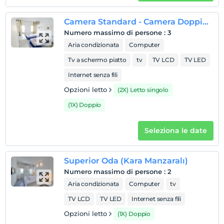
L'ultimo 12:00 e prima
animale domestico
Camera Standard - Camera Doppia con Letti Singoli con Vista Piscina
Animali non ammessi
Numero massimo di persone
:
3
fumare
Aria condizionata
Computer
camere non fumatori
Tv a schermo piatto
tv
TV LCD
TV LED
Orari di check-in
Internet senza fili
figli
Opzioni letto
(2X) Letto singolo
I bambini di età inferiore a 2 non vengono addebitati
(1X) Doppio
1 bambino/i fino all'età di 6 per camera non pagano
Seleziona le date
Superior Oda (Kara Manzaralı)
Numero massimo di persone
:
2
Aria condizionata
Computer
tv
TV LCD
TV LED
Internet senza fili
Opzioni letto
(1X) Doppio