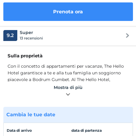
Prenota ora
Super
9.2
13 recensioni
Sulla proprietà
Con il concetto di appartamenti per vacanze, The Hello
Hotel garantisce a te e alla tua famiglia un soggiorno
piacevole a Bodrum Gumbet. Al The Hello Hotel,
offriamo tutti i nostri servizi per garantire il comfort dei
Mostra di più
nostri ospiti e soddisfare tutte le loro esigenze.
Ci prendiamo cura di servirvi nel migliore dei modi con il
nostro personale esperto. Le nostre camere dispongono
di dotazioni standard come TV LCD, aria condizionata,
Cambia le tue date
doccia/WC.
Posizione
Data di arrivo
data di partenza