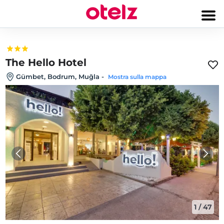
The Hello Hotel
Gümbet, Bodrum, Muğla
-
Mostra sulla mappa
1
/
47