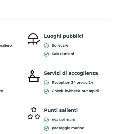
Luoghi pubblici
rnaliero
Sollevare
Sala riunioni
Servizi di accoglienza
Reception 24 ore su 24
te
Check-in/check-out rapidi
Punti salienti
riva del mare
paesaggio marino