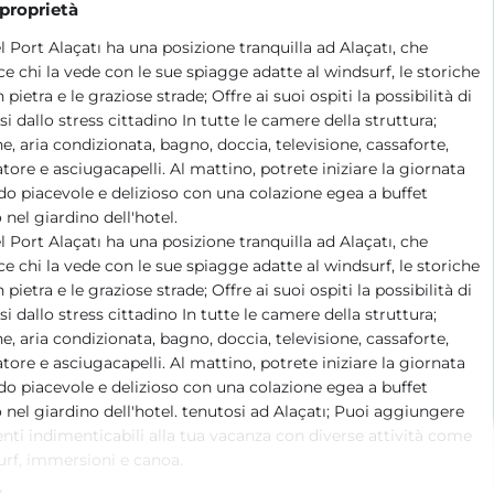
 proprietà
l Port Alaçatı ha una posizione tranquilla ad Alaçatı, che
ce chi la vede con le sue spiagge adatte al windsurf, le storiche
 pietra e le graziose strade; Offre ai suoi ospiti la possibilità di
rsi dallo stress cittadino In tutte le camere della struttura;
e, aria condizionata, bagno, doccia, televisione, cassaforte,
atore e asciugacapelli. Al mattino, potrete iniziare la giornata
o piacevole e delizioso con una colazione egea a buffet
 nel giardino dell'hotel.
l Port Alaçatı ha una posizione tranquilla ad Alaçatı, che
ce chi la vede con le sue spiagge adatte al windsurf, le storiche
 pietra e le graziose strade; Offre ai suoi ospiti la possibilità di
rsi dallo stress cittadino In tutte le camere della struttura;
e, aria condizionata, bagno, doccia, televisione, cassaforte,
atore e asciugacapelli. Al mattino, potrete iniziare la giornata
o piacevole e delizioso con una colazione egea a buffet
 nel giardino dell'hotel. tenutosi ad Alaçatı; Puoi aggiungere
i indimenticabili alla tua vacanza con diverse attività come
rf, immersioni e canoa.