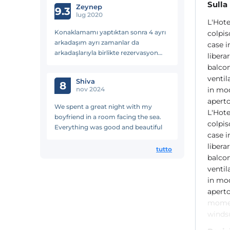
Sulla
Zeynep
önemlisi güvenli ohh
9.3
lug 2020
L'Hote
Konaklamamı yaptıktan sonra 4 ayrı
colpis
arkadaşım ayrı zamanlar da
case in
arkadaşlarıyla birlikte rezervasyon
libera
yaptılar. Keyifli bir tatildi benim için
balcon
teşekkürler
ventil
Shiva
8
nov 2024
in mod
aperto
We spent a great night with my
L'Hote
boyfriend in a room facing the sea.
colpis
Everything was good and beautiful
case in
libera
tutto
balcon
ventil
in mod
aperto
moment
windsu