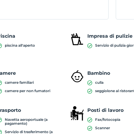
iscina
Impresa di pulizie
piscina all'aperto
Servizio di pulizia gio
camere
Bambino
camere familiari
culla
camere per non fumatori
seggiolone al ristoran
rasporto
Posti di lavoro
Navetta aeroportuale (a
Fax/fotocopia
pagamento)
Scanner
Servizio di trasferimento (a