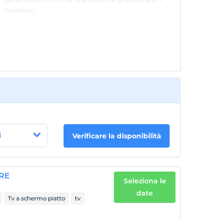
bambini
i
Verificare la disponibilità
ARE
Seleziona le
date
Tv a schermo piatto
tv