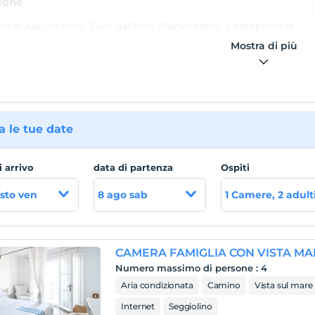
ione
tro di Alaçatı dista 3 km dal Port Alaçatı Hotel. L'aeroporto di
 Adnan Menderes dista 89 km dall'hotel. In loco è disponibile
Mostra di più
cheggio privato gratuito.
 le tue date
i arrivo
data di partenza
Ospiti
sto ven
8 ago sab
1 Camere, 2 adult
CAMERA FAMIGLIA CON VISTA M
Numero massimo di persone
:
4
Aria condizionata
Camino
Vista sul mare
Internet
Seggiolino