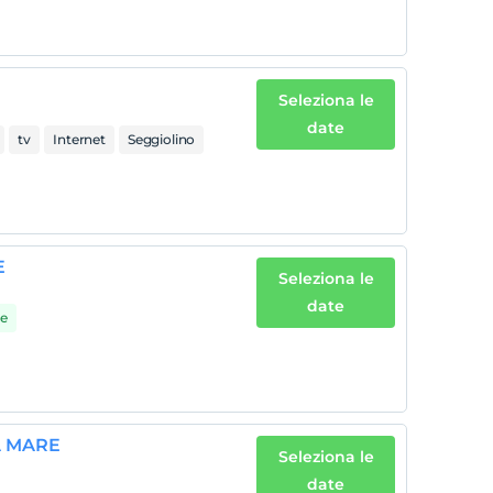
Seleziona le
date
tv
Internet
Seggiolino
E
Seleziona le
date
de
A MARE
Seleziona le
date