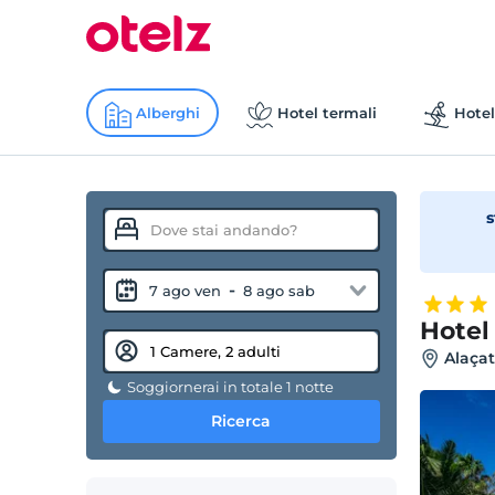
Alberghi
Hotel termali
Hotel
s
-
7 ago ven
8 ago sab
Hotel
Alaçat
Soggiornerai in totale 1 notte
Ricerca