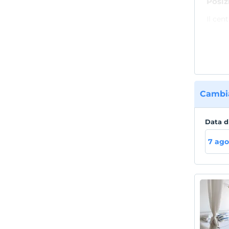
Posiz
Il cen
Smirne
un par
Cambia
Data d
7 ago