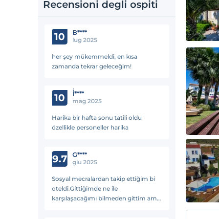
Recensioni degli ospiti
B****
10
lug 2025
her şey mükemmeldi, en kısa
zamanda tekrar geleceğim!
İ̇****
10
mag 2025
Harika bir hafta sonu tatili oldu
özellikle personeller harika
G****
9.7
giu 2025
Sosyal mecralardan takip ettiğim bi
oteldi.Gittiğimde ne ile
karşılaşacağımı bilmeden gittim ama
tarifsiz güzeldi.Tertemiz personel aile
gibi yemekler lezzetli huzurlu en