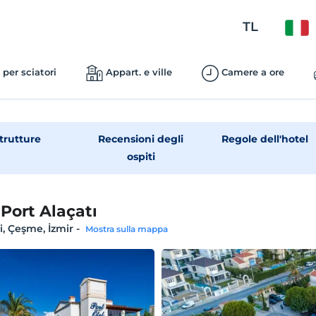
TL
 per sciatori
Appart. e ville
Camere a ore
trutture
Recensioni degli
Regole dell'hotel
ospiti
 Port Alaçatı
i, Çeşme, İzmir
-
Mostra sulla mappa