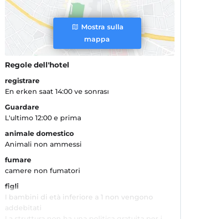
Mostra sulla
mappa
Regole dell'hotel
registrare
En erken saat 14:00 ve sonrası
Guardare
L'ultimo 12:00 e prima
animale domestico
Animali non ammessi
fumare
camere non fumatori
figli
I bambini di età inferiore a 1 non vengono
addebitati
La struttura non ha una politica gratuita per i