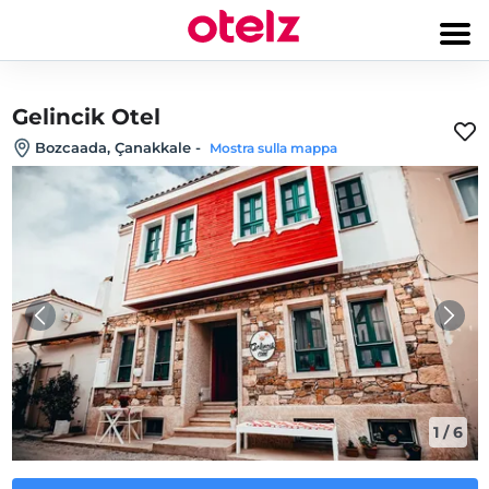
Gelincik Otel
Bozcaada, Çanakkale
-
Mostra sulla mappa
1
/
6