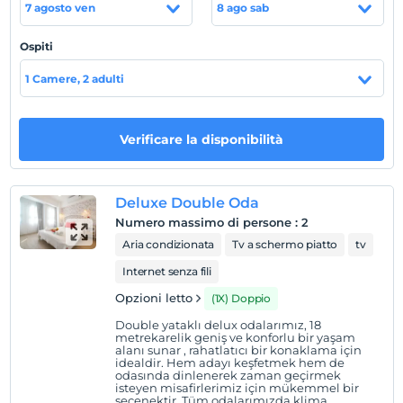
7 agosto ven
8 ago sab
görebilirsiniz.
la spiaggia
Ospiti
Sahil 7 km. uzaklıktadır.
1 Camere, 2 adulti
Verificare la disponibilità
Mostra sulla
mappa
Deluxe Double Oda
Regole dell'hotel
Numero massimo di persone
:
2
registrare
Aria condizionata
Tv a schermo piatto
tv
En erken saat 14:00 ve sonrası
Internet senza fili
Guardare
Opzioni letto
(1X) Doppio
L'ultimo 11:00 e prima
Double yataklı delux odalarımız, 18
animale domestico
metrekarelik geniş ve konforlu bir yaşam
alanı sunar , rahatlatıcı bir konaklama için
Animali non ammessi
idealdir. Hem adayı keşfetmek hem de
odasında dinlenerek zaman geçirmek
fumare
isteyen misafirlerimiz için mükemmel bir
seçenektir. Tüm odalarımızda klima,