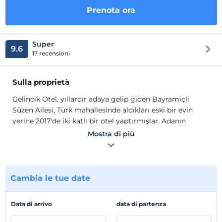
Prenota ora
Super
9.6
17 recensioni
Sulla proprietà
Gelincik Otel, yıllardır adaya gelip giden Bayramiçli
Süzen Ailesi, Türk mahallesinde aldıkları eski bir evin
yerine 2017'de iki katlı bir otel yaptırmışlar. Adanın
sembollerinden biri haline gelen gelincik, otellerine isim
Mostra di più
olmuş.
Gelincik Otel'de odaların çoğu çift kişilik, sadece 1 tanesi
3 kişilik hazırlanmıştır.
Cambia le tue date
Posizione
Ada merkezinde bulunan otelimizden tüm restoran ve
Data di arrivo
data di partenza
kafelere yürüyerek gidebilir, Bozcaada’nın eşsiz
sokaklarını gezebilir, tarih kokan evlerini yakından