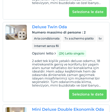
camere non fumatori
televizyon, mini buzdolabı ve özel banyo
bulunmaktadır.
Orari di check-in
Seleziona le date
figli
I bambini di età inferiore a 15 anni non possono
Deluxe Twin Oda
soggiornare in questa struttura.
Numero massimo di persone
:
2
Aria condizionata
Tv a schermo piatto
tv
Internet senza fili
Opzioni letto
(2X) Letto singolo
2 adet tek kişilik yataklı deluxe odamız, 18
metrekarelik geniş ve konforlu bir yaşam
alanı sunar rahatlatıcı bir konaklama için
idealdir. Hem adayı keşfetmek hem de
odasında dinlenerek zaman geçirmek
isteyen misafirlerimiz için mükemmel bir
seçenektir. Tüm odalarımızda klima,
televizyon, mini buzdolabı ve özel banyo
bulunmaktadır.
Seleziona le date
Mini Deluxe Double Ekonomik Oda