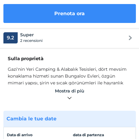
Prenota ora
Super
9.2
2 recensioni
Sulla proprietà
Gazi'nin Yeri Camping & Alabalık Tesisleri, dört mevsim
konaklama hizmeti sunan Bungalov Evleri, özgün
mimari yapısı, şirin ve sıcak görünümleri ile hayranlık
uyandırırken, modern dizaynı ve bahçe peyzajı ile
Mostra di più
huzurlu bir alternatif tatil imkanı sunuyor. Güzel bir gün
ve özellikle tüm haftanın yorgunluğunu atmak için,
keyifli bir hafta sonu için çok uzaklara gitmenize gerek
yok. İstanbul'a sadece 90 km mesafe ile Gazi'nin Yeri yanı
Cambia le tue date
başınızda.
Dileyen misafirlerimiz tamamı ahşaptan bungalov
Data di arrivo
data di partenza