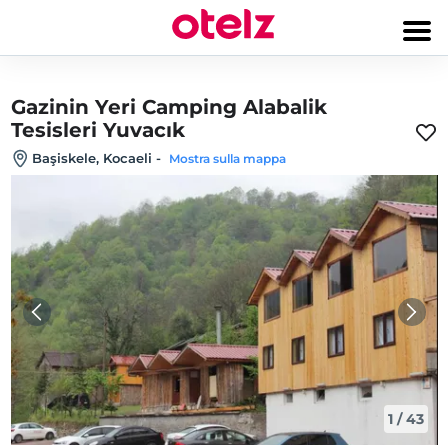
Gazinin Yeri Camping Alabalik
Tesisleri Yuvacık
Başiskele, Kocaeli
-
Mostra sulla mappa
1
/
43