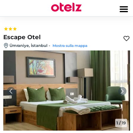
Escape Otel
Ümraniye, İstanbul
-
Mostra sulla mappa
1
/
19