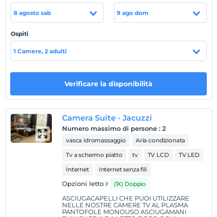
si trova nel distretto di Şerifali, vicino all'autostrada TEM
8 agosto sab
9 ago dom
ea 15 minuti dall'aeroporto Sabiha Gökçen.
la spiaggia
Ospiti
Bostancı è a soli 10 minuti di auto dal punto comune
1 Camere, 2 adulti
della regione di Üsküdar, permettendoti di prendere
l'aria di mare su entrambi i lati.
Verificare la disponibilità
Mostra sulla
Camera Suite - Jacuzzi
mappa
Numero massimo di persone
:
2
vasca idromassaggio
Aria condizionata
Regole dell'hotel
Tv a schermo piatto
tv
TV LCD
TV LED
registrare
Internet
Internet senza fili
En erken saat 10:00 ve sonrası
Opzioni letto
(1X) Doppio
Guardare
L'ultimo 12:00 e prima
ASCIUGACAPELLI CHE PUOI UTILIZZARE
NELLE NOSTRE CAMERE TV AL PLASMA
animale domestico
PANTOFOLE MONOUSO ASCIUGAMANI