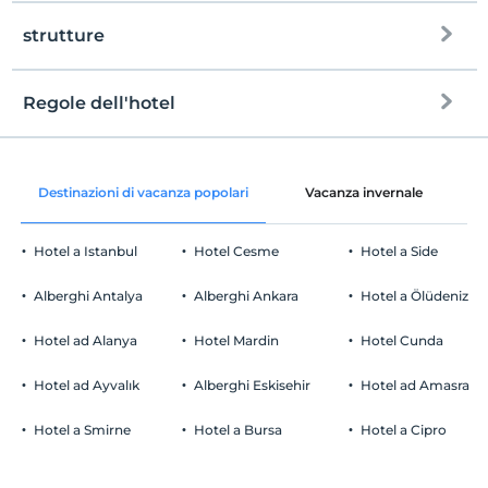
strutture
Regole dell'hotel
Internet
registrare
Gratuito Wi-Fi
En erken saat 10:00 ve sonrası
Destinazioni di vacanza popolari
Vacanza invernale
C
Aree comuni e tutte le camere
Guardare
L'ultimo 12:00 e prima
Hotel a Istanbul
Hotel Cesme
Hotel a Side
animale domestico
Animali non ammessi
Alberghi Antalya
Alberghi Ankara
Hotel a Ölüdeniz
fumare
camere non fumatori
Hotel ad Alanya
Hotel Mardin
Hotel Cunda
Parcheggio auto
figli
I bambini di età inferiore a 2 non vengono addebitati
Gratuito Parcheggio privato
Hotel ad Ayvalık
Alberghi Eskisehir
Hotel ad Amasra
1 bambino/i fino all'età di 3 per camera non pagano
Parcheggio (in loco)
Hotel a Smirne
Hotel a Bursa
Hotel a Cipro