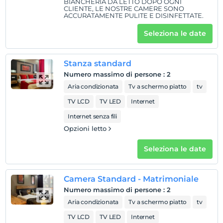
BIANCHERIA DA LETTO DOPO OGNI
Animali non ammessi
CLIENTE, LE NOSTRE CAMERE SONO
ACCURATAMENTE PULITE E DISINFETTATE.
fumare
camere non fumatori
Seleziona le date
figli
I bambini di età inferiore a 2 non vengono addebitati
Stanza standard
1 bambino/i fino all'età di 3 per camera non pagano
Numero massimo di persone
:
2
Aria condizionata
Tv a schermo piatto
tv
TV LCD
TV LED
Internet
Internet senza fili
Opzioni letto
Seleziona le date
Camera Standard - Matrimoniale
Numero massimo di persone
:
2
Aria condizionata
Tv a schermo piatto
tv
TV LCD
TV LED
Internet