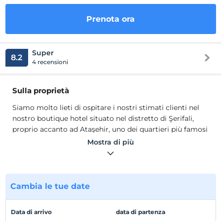
Prenota ora
Super
8.2
4 recensioni
Sulla proprietà
Siamo molto lieti di ospitare i nostri stimati clienti nel
nostro boutique hotel situato nel distretto di Şerifali,
proprio accanto ad Ataşehir, uno dei quartieri più famosi
di Istanbul.
Mostra di più
All'Escape Hotel Il comfort e la soddisfazione dei nostri
ospiti è il primo principio. Dal momento in cui arrivi, ti
sentirai a casa.
Cambia le tue date
Posizione
Istanbul Anatolian Side, Ataşehir, Ümraniye, Çekmeköy, il
Data di arrivo
data di partenza
punto di trasporto comune della regione di Sancaktepe