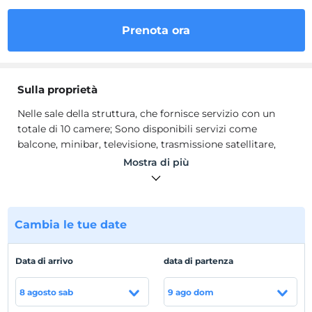
Prenota ora
Sulla proprietà
Nelle sale della struttura, che fornisce servizio con un
totale di 10 camere; Sono disponibili servizi come
balcone, minibar, televisione, trasmissione satellitare,
doccia, WC, aria condizionata e asciugacapelli. Possono
Mostra di più
gustare i sapori unici della cucina egea presso il
ristorante à la carte (ristorante di pesce che serve tra le
18:00 e le 23:00) sulla spiaggia a partire dal 1 maggio. Dal
1° maggio il Beach Bar è aperto dalle 09:00 alle 02:00 a
Cambia le tue date
pagamento.
Nelle sale della struttura, che fornisce servizio con un
Data di arrivo
data di partenza
totale di 10 camere; Sono disponibili servizi come
balcone, minibar, televisione, trasmissione satellitare,
8 agosto sab
9 ago dom
doccia, WC, aria condizionata e asciugacapelli. Possono