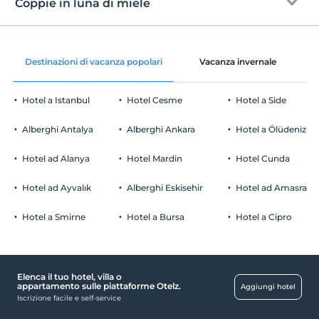
En erken saat 14:00 ve sonrası
Coppie in luna di miele
piattaforma
Aree comuni e tutte le camere
Guardare
L'ultimo 12:00 e prima
mare poco profondo sulla riva
Vino in camera
animale domestico
Destinazioni di vacanza popolari
Vacanza invernale
C
Lettino e Ombrellone
Animali non ammessi
decorazione della stanza
fumare
Hotel a Istanbul
Hotel Cesme
Hotel a Side
camere non fumatori
Cesto di frutta in camera
Parcheggio auto
figli
Alberghi Antalya
Alberghi Ankara
Hotel a Ölüdeniz
I bambini di età inferiore a 2 non vengono addebitati
Gratuito Parcheggio privato
La struttura non ha una politica gratuita per i bambini
Hotel ad Alanya
Hotel Mardin
Hotel Cunda
Parcheggio (in loco)
Hotel ad Ayvalık
Alberghi Eskisehir
Hotel ad Amasra
Hotel a Smirne
Hotel a Bursa
Hotel a Cipro
Luoghi pubblici
terrazza solarium
Elenca il tuo hotel, villa o
Disabilitato
appartamento sulle piattaforme Otelz.
Aggiungi hotel
Iscrizione facile e self-service
L'ingresso principale è a piede piatto