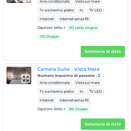
Aria condizionata
Vista sul mare
Regole dell'hotel
Tv a schermo piatto
tv
TV LED
Internet
Internet senza fili
registrare
En erken saat 14:00 ve sonrası
Opzioni letto
(1X) Letto singolo
Guardare
(1X) Doppio
L'ultimo 12:00 e prima
animale domestico
Seleziona le date
Animali non ammessi
fumare
Camera Suite - Vista Mare
camere non fumatori
Numero massimo di persone
:
2
figli
Aria condizionata
Vista sul mare
I bambini di età inferiore a 2 non vengono addebitati
Tv a schermo piatto
tv
TV LED
La struttura non ha una politica gratuita per i bambini
Internet
Internet senza fili
Opzioni letto
(1X) Doppio
Seleziona le date