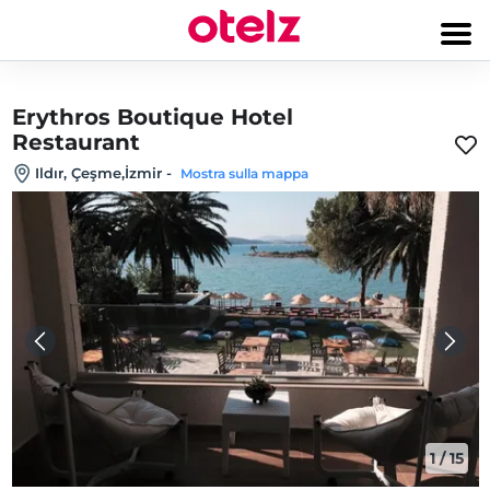
Erythros Boutique Hotel
Restaurant
Ildır, Çeşme,İzmir
-
Mostra sulla mappa
1
/
15