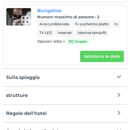
Bungalow
Numero massimo di persone
:
2
Aria condizionata
Tv a schermo piatto
tv
TV LED
Internet
Internet senza fili
Opzioni letto
(1X) Doppio
Seleziona le date
Sulla spiaggia
strutture
Spiaggia privata
spiaggia ghiaiosa
Regole dell'hotel
Internet
Bar sulla spiaggia
registrare
Gratuito Wi-Fi